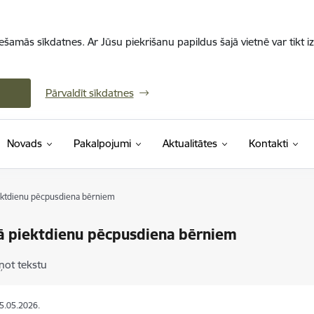
iešamās sīkdatnes. Ar Jūsu piekrišanu papildus šajā vietnē var tikt i
Pārvaldīt sīkdatnes
Novads
Pakalpojumi
Aktualitātes
Kontakti
ektdienu pēcpusdiena bērniem
ā piektdienu pēcpusdiena bērniem
ņot tekstu
25.05.2026.