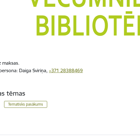
ez maksas.
 persona:
Daiga Sviriņa,
+371 28388469
tas tēmas
Tematisks pasākums