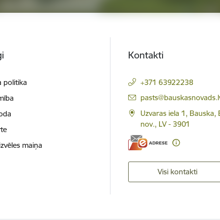
i
Kontakti
 politika
+371 63922238
E-pasts:
pasts@bauskasnovads.l
mība
Uzvaras iela 1, Bauska,
loda
nov., LV - 3901
te
izvēles maiņa
Visi kontakti