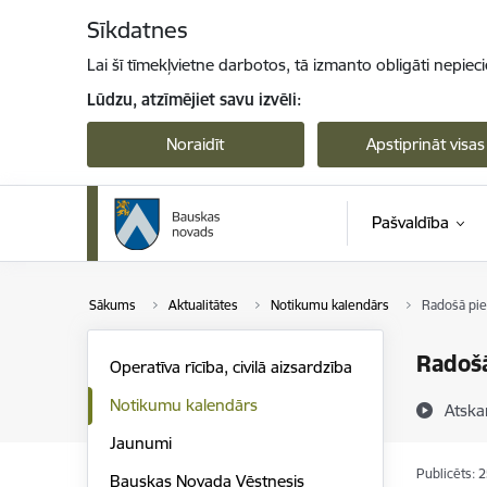
Pāriet uz lapas saturu
Sīkdatnes
Lai šī tīmekļvietne darbotos, tā izmanto obligāti nepiec
Lūdzu, atzīmējiet savu izvēli:
Noraidīt
Apstiprināt visas
Pašvaldība
Sākums
Aktualitātes
Notikumu kalendārs
Radošā pi
Radoš
Operatīva rīcība, civilā aizsardzība
Notikumu kalendārs
Atska
Jaunumi
Publicēts: 
Bauskas Novada Vēstnesis