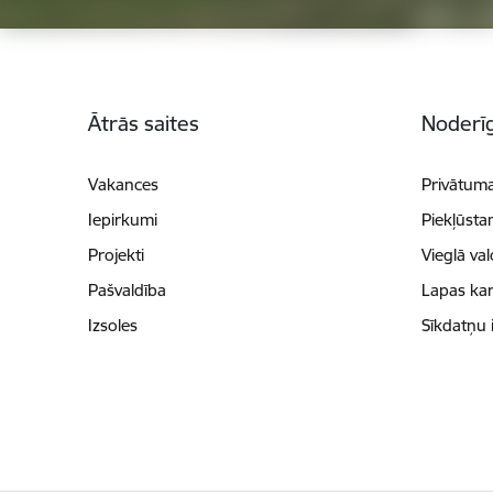
Kājene
Ātrās saites
Noderīg
Vakances
Privātuma
Iepirkumi
Piekļūsta
Projekti
Vieglā va
Pašvaldība
Lapas kar
Izsoles
Sīkdatņu 