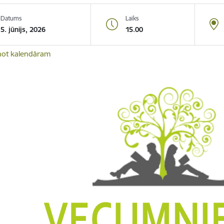
Datums
Laiks
5. jūnijs, 2026
15.00
not kalendāram