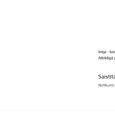
Ieeja - b
Atbildīgā
Saistī
Notikumi: