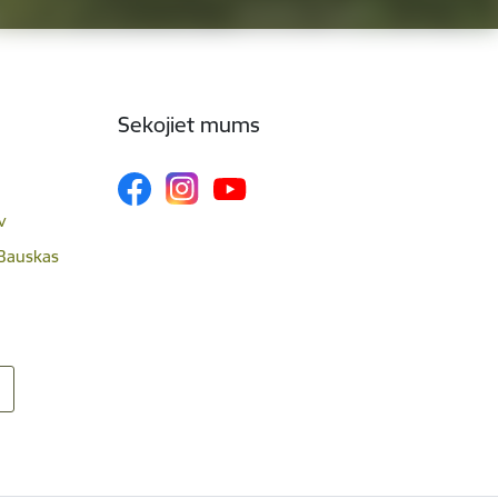
Sekojiet mums
v
 Bauskas