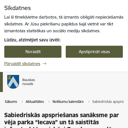
Pāriet uz lapas saturu
Sīkdatnes
Spied
lai meklētu
Enter
Lai šī tīmekļvietne darbotos, tā izmanto obligāti nepieciešamās
sīkdatnes. Ar Jūsu piekrišanu papildus šajā vietnē var tikt
izmantotas statistikas un sociālo mediju sīkdatnes.
Lūdzu, atzīmējiet savu izvēli:
Noraidīt
Apstiprināt visas
Pārvaldīt sīkdatnes
Sākums
Aktualitātes
Notikumu kalendārs
Sabiedriskās apsprieša
Sabiedriskās apspriešanas sanāksme par
vēja parka “Iecava” un tā saistītās