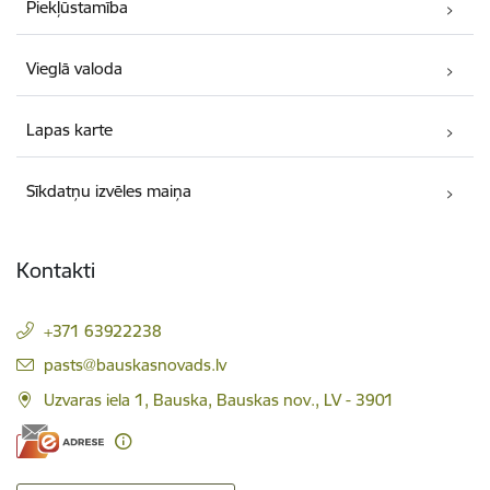
Piekļūstamība
Vieglā valoda
Lapas karte
Sīkdatņu izvēles maiņa
Kontakti
+371 63922238
E-pasts:
pasts@bauskasnovads.lv
Uzvaras iela 1, Bauska, Bauskas nov., LV - 3901