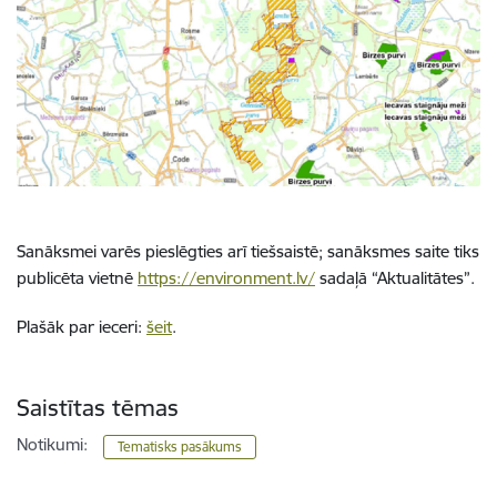
Sanāksmei varēs pieslēgties arī tiešsaistē; sanāksmes saite tiks
publicēta vietnē
https://environment.lv/
sadaļā “Aktualitātes”.
Plašāk par ieceri:
šeit
.
Saistītas tēmas
Notikumi:
Tematisks pasākums