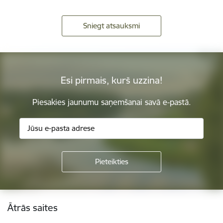
Sniegt atsauksmi
Esi pirmais, kurš uzzina!
Piesakies jaunumu saņemšanai savā e-pastā.
Kājene
Ātrās saites