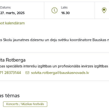
Datums
Laiks
27. marts, 2025
16.30
not kalendāram
ijas Skolu jaunatnes dziesmu un deju svētku koordinatore Bauskas 
ita Rotberga
ības speciālists interešu izglītības un profesionālās ievirzes izglītība
71 28373144
E-pasts:
solvita.rotberga@bauskasnovads.lv
tas tēmas
Koncerts / Mūzikas festivāls