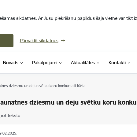
iešamās sīkdatnes. Ar Jūsu piekrišanu papildus šajā vietnē var tikt i
Pārvaldīt sīkdatnes
Novads
Pakalpojumi
Aktualitātes
Kontakti
atnes dziesmu un deju svētku koru konkursa II kārta
jaunatnes dziesmu un deju svētku koru konkur
ņot tekstu
19.02.2025.