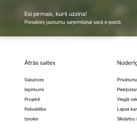
Esi pirmais, kurš uzzina!
Piesakies jaunumu saņemšanai savā e-pastā.
Kājene
Ātrās saites
Noderīg
Vakances
Privātuma
Iepirkumi
Piekļūsta
Projekti
Vieglā va
Pašvaldība
Lapas kar
Izsoles
Sīkdatņu 