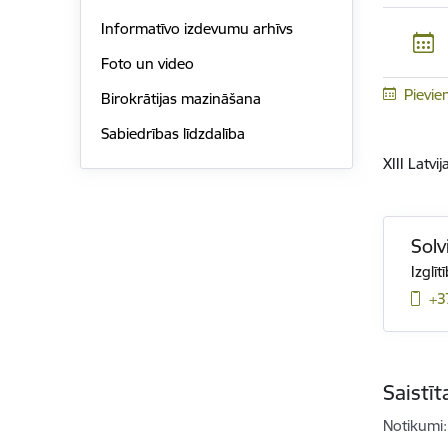
Informatīvo izdevumu arhīvs
Foto un video
Pievie
Birokrātijas mazināšana
Sabiedrības līdzdalība
XIII Latv
Solv
Izglīt
+3
Saistī
Notikumi: