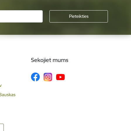
Sekojiet mums
v
 Bauskas