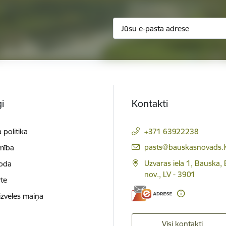
i
Kontakti
 politika
+371 63922238
E-pasts:
pasts@bauskasnovads.l
mība
Uzvaras iela 1, Bauska,
loda
nov., LV - 3901
te
izvēles maiņa
Visi kontakti