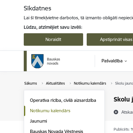
Pāriet uz lapas saturu
Sīkdatnes
Lai šī tīmekļvietne darbotos, tā izmanto obligāti nepiec
Lūdzu, atzīmējiet savu izvēli:
Noraidīt
Apstiprināt visas
Pašvaldība
Sākums
Aktualitātes
Notikumu kalendārs
Skolu jaun
Skolu 
Operatīva rīcība, civilā aizsardzība
Notikumu kalendārs
Atska
Jaunumi
Publicēts: 
Bauskas Novada Vēstnesis