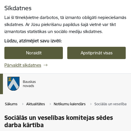
Pāriet uz lapas saturu
Sīkdatnes
Spied
lai meklētu
Enter
Lai šī tīmekļvietne darbotos, tā izmanto obligāti nepieciešamās
sīkdatnes. Ar Jūsu piekrišanu papildus šajā vietnē var tikt
izmantotas statistikas un sociālo mediju sīkdatnes.
Lūdzu, atzīmējiet savu izvēli:
Noraidīt
Apstiprināt visas
Pārvaldīt sīkdatnes
Sākums
Aktualitātes
Notikumu kalendārs
Sociālās un veselības 
Sociālās un veselības komitejas sēdes
darba kārtība