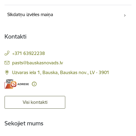
Sīkdatņu izvēles maiņa
Kontakti
+371 63922238
E-pasts:
pasts@bauskasnovads.lv
Uzvaras iela 1, Bauska, Bauskas nov., LV - 3901
Visi kontakti
Sekojiet mums