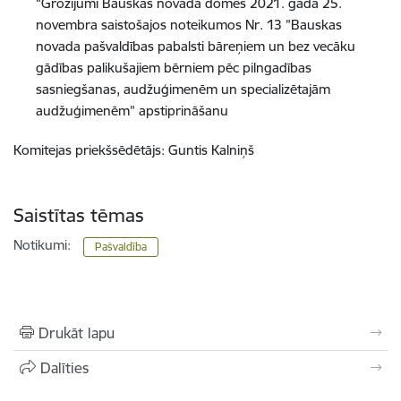
“Grozījumi Bauskas novada domes 2021. gada 25.
novembra saistošajos noteikumos Nr. 13 ”Bauskas
novada pašvaldības pabalsti bāreņiem un bez vecāku
gādības palikušajiem bērniem pēc pilngadības
sasniegšanas, audžuģimenēm un specializētajām
audžuģimenēm” apstiprināšanu
Komitejas priekšsēdētājs: Guntis Kalniņš
Saistītas tēmas
Notikumi:
Pašvaldība
Drukāt lapu
Dalīties