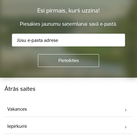
Esi pirmais, kurš uzzina!
Piesakies jaunumu saņemšanai savā e-pastā.
Kājene
Ātrās saites
Vakances
Iepirkumi