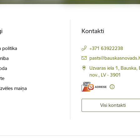
i
Kontakti
 politika
+371 63922238
E-pasts:
pasts@bauskasnovads.l
mība
Uzvaras iela 1, Bauska,
loda
nov., LV - 3901
te
izvēles maiņa
Visi kontakti