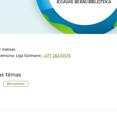
ez maksas.
 persona:
Līga Gūtmane,
+371 28235575
tas tēmas
Meistarklase