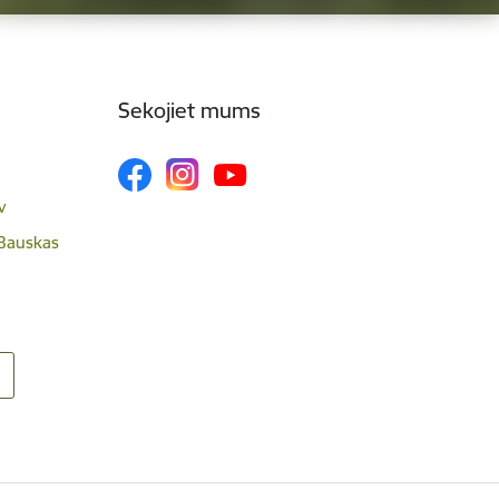
Sekojiet mums
v
 Bauskas