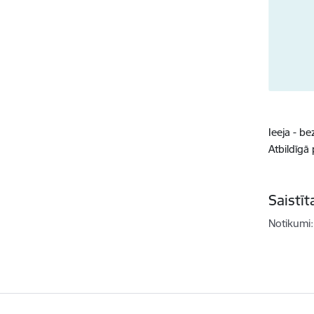
Ieeja - b
Atbildīgā
Saistī
Notikumi: