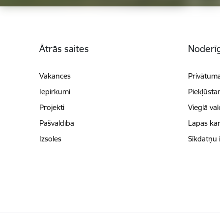
Kājene
Ātrās saites
Noderīg
Vakances
Privātuma
Iepirkumi
Piekļūsta
Projekti
Vieglā va
Pašvaldība
Lapas kar
Izsoles
Sīkdatņu 