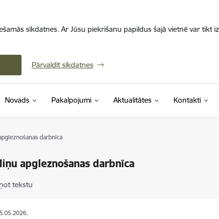
iešamās sīkdatnes. Ar Jūsu piekrišanu papildus šajā vietnē var tikt i
Pārvaldīt sīkdatnes
Novads
Pakalpojumi
Aktualitātes
Kontakti
 apgleznošanas darbnīca
liņu apgleznošanas darbnīca
ņot tekstu
25.05.2026.