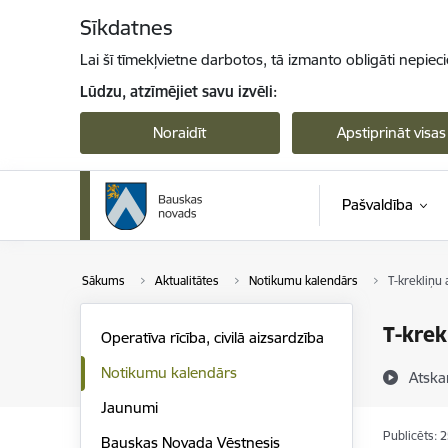
Pāriet uz lapas saturu
Sīkdatnes
Lai šī tīmekļvietne darbotos, tā izmanto obligāti nepiec
Lūdzu, atzīmējiet savu izvēli:
Noraidīt
Apstiprināt visas
Pašvaldība
Sākums
Aktualitātes
Notikumu kalendārs
T-krekliņu
T-krek
Operatīva rīcība, civilā aizsardzība
Notikumu kalendārs
Atska
Jaunumi
Publicēts: 
Bauskas Novada Vēstnesis