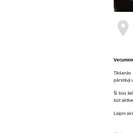
Vecumnie
Tikšanās
pārstāvji 
Šī būs li
būt aktīv
Laipni aic