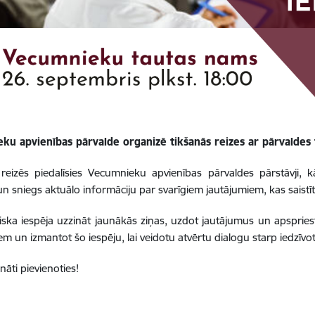
ku apvienības pārvalde organizē tikšanās reizes ar pārvaldes t
 reizēs piedalīsies Vecumnieku apvienības pārvaldes pārstāvji,
un sniegs aktuālo informāciju par svarīgiem jautājumiem, kas saistīti a
eliska iespēja uzzināt jaunākās ziņas, uzdot jautājumus un apspries
iem un izmantot šo iespēju, lai veidotu atvērtu dialogu starp iedzīv
ināti pievienoties!