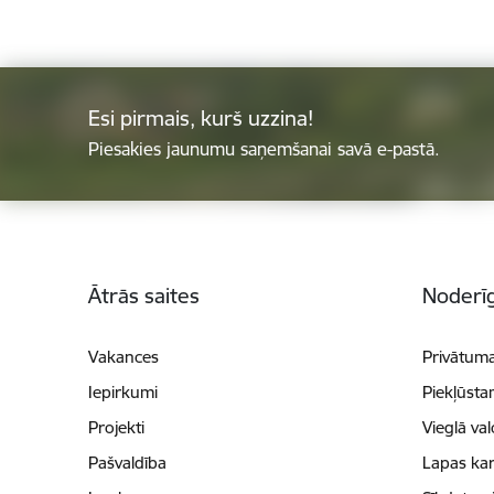
Esi pirmais, kurš uzzina!
Piesakies jaunumu saņemšanai savā e-pastā.
Kājene
Ātrās saites
Noderīg
Vakances
Privātuma
Iepirkumi
Piekļūsta
Projekti
Vieglā va
Pašvaldība
Lapas kar