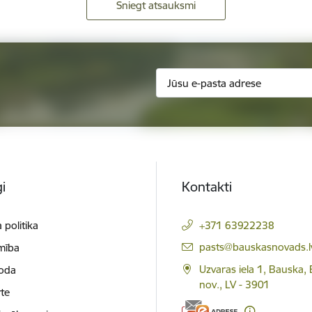
Sniegt atsauksmi
i
Kontakti
 politika
+371 63922238
E-pasts:
pasts@bauskasnovads.l
mība
Uzvaras iela 1, Bauska,
loda
nov., LV - 3901
te