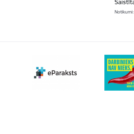
Saistī
Notikumi: