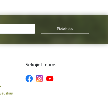
Sekojiet mums
v
 Bauskas