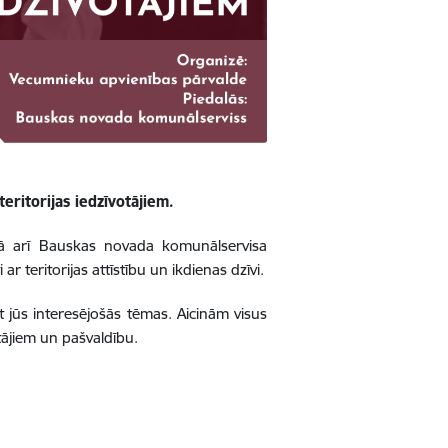
eritorijas iedzīvotājiem.
 kā arī Bauskas novada komunālservisa
r teritorijas attīstību un ikdienas dzīvi.
t jūs interesējošās tēmas. Aicinām visus
otājiem un pašvaldību.