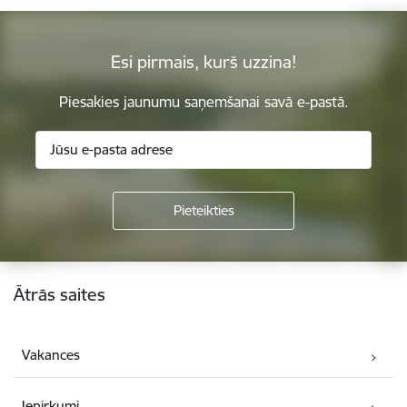
Esi pirmais, kurš uzzina!
Piesakies jaunumu saņemšanai savā e-pastā.
Kājene
Ātrās saites
Vakances
Iepirkumi