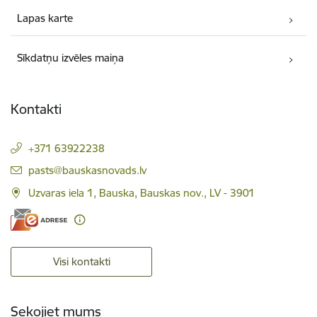
Lapas karte
Sīkdatņu izvēles maiņa
Kontakti
+371 63922238
E-pasts:
pasts@bauskasnovads.lv
Uzvaras iela 1, Bauska, Bauskas nov., LV - 3901
Visi kontakti
Sekojiet mums