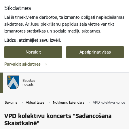
Pāriet uz lapas saturu
Sīkdatnes
Spied
lai meklētu
Enter
Lai šī tīmekļvietne darbotos, tā izmanto obligāti nepieciešamās
sīkdatnes. Ar Jūsu piekrišanu papildus šajā vietnē var tikt
izmantotas statistikas un sociālo mediju sīkdatnes.
Lūdzu, atzīmējiet savu izvēli:
Noraidīt
Apstiprināt visas
Pārvaldīt sīkdatnes
Sākums
Aktualitātes
Notikumu kalendārs
VPD kolektīvu koncert
VPD kolektīvu koncerts "Sadancošana
Skaistkalnē"