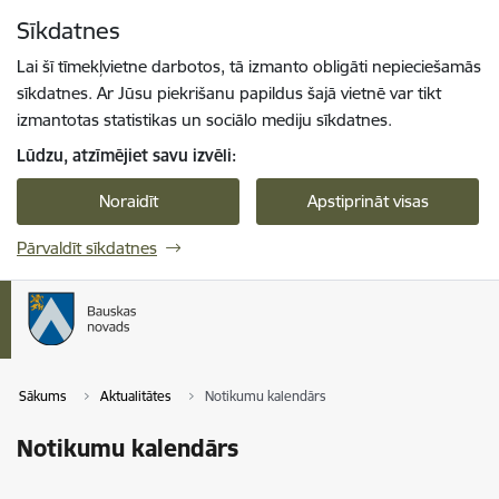
Pāriet uz lapas saturu
Sīkdatnes
Spied
lai meklētu
Enter
Lai šī tīmekļvietne darbotos, tā izmanto obligāti nepieciešamās
sīkdatnes. Ar Jūsu piekrišanu papildus šajā vietnē var tikt
izmantotas statistikas un sociālo mediju sīkdatnes.
Lūdzu, atzīmējiet savu izvēli:
Noraidīt
Apstiprināt visas
Pārvaldīt sīkdatnes
Sākums
Aktualitātes
Notikumu kalendārs
Notikumu kalendārs