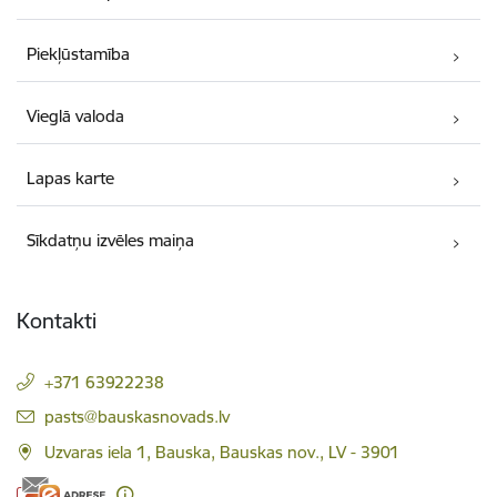
Piekļūstamība
Vieglā valoda
Lapas karte
Sīkdatņu izvēles maiņa
Kontakti
+371 63922238
E-pasts:
pasts@bauskasnovads.lv
Uzvaras iela 1, Bauska, Bauskas nov., LV - 3901