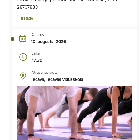
28707833
Izstāde
Datums
10. augusts, 2026
Laiks
17.30
Atrašanās vieta
Iecava, Iecavas vidusskola