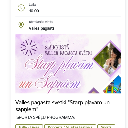
Laiks
10.00
Atrašanās vieta
Valles pagasts
Valles pagasta svētki "Starp pļavām un
sapņiem"
SPORTA SPĒĻU PROGRAMMA:
Balle / Dejas
Koncerts / Mūzikas festivāls
Sports