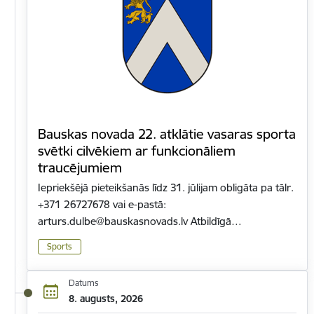
Bauskas novada 22. atklātie vasaras sporta
svētki cilvēkiem ar funkcionāliem
traucējumiem
Iepriekšējā pieteikšanās līdz 31. jūlijam obligāta pa tālr.
+371 26727678 vai e-pastā:
arturs.dulbe@bauskasnovads.lv Atbildīgā…
Sports
Datums
8. augusts, 2026