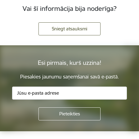
Vai šī informācija bija noderīga?
Sniegt atsauksmi
Esi pirmais, kurš uzzina!
Piesakies jaunumu saņemšanai savā e-pastā.
Kājene