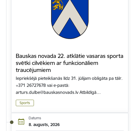
Bauskas novada 22. atklātie vasaras sporta
svētki cilvēkiem ar funkcionāliem
traucējumiem
Iepriekšējā pieteikšanās līdz 31. jūlijam obligāta pa tālr.
+371 26727678 vai e-pastā:
arturs.dulbe@bauskasnovads.lv Atbildīgā…
Sports
Datums
8. augusts, 2026