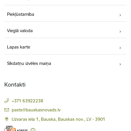
Piekļūstamība
Vieglā valoda
Lapas karte
Sīkdatņu izvēles maiņa
Kontakti
+371 63922238
E-pasts:
pasts@bauskasnovads.lv
Uzvaras iela 1, Bauska, Bauskas nov., LV - 3901