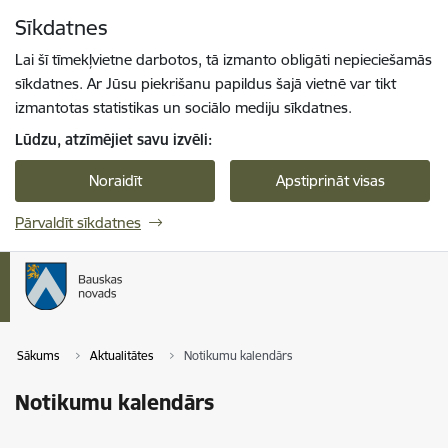
Pāriet uz lapas saturu
Sīkdatnes
Spied
lai meklētu
Enter
Lai šī tīmekļvietne darbotos, tā izmanto obligāti nepieciešamās
sīkdatnes. Ar Jūsu piekrišanu papildus šajā vietnē var tikt
izmantotas statistikas un sociālo mediju sīkdatnes.
Lūdzu, atzīmējiet savu izvēli:
Noraidīt
Apstiprināt visas
Pārvaldīt sīkdatnes
Sākums
Aktualitātes
Notikumu kalendārs
Notikumu kalendārs