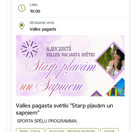
Laiks
10.00
Atrašanās vieta
Valles pagasts
Valles pagasta svētki "Starp pļavām un
sapņiem"
SPORTA SPĒĻU PROGRAMMA:
Balle / Dejas
Koncerts / Mūzikas festivāls
Sports