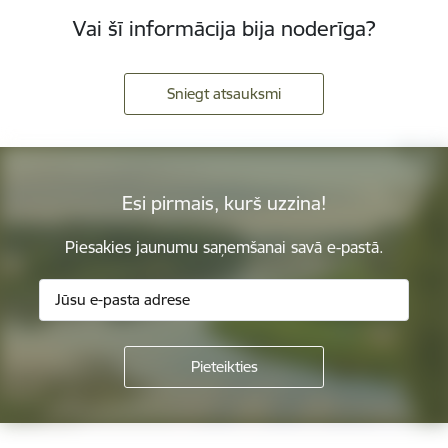
Vai šī informācija bija noderīga?
Sniegt atsauksmi
Esi pirmais, kurš uzzina!
Piesakies jaunumu saņemšanai savā e-pastā.
Kājene