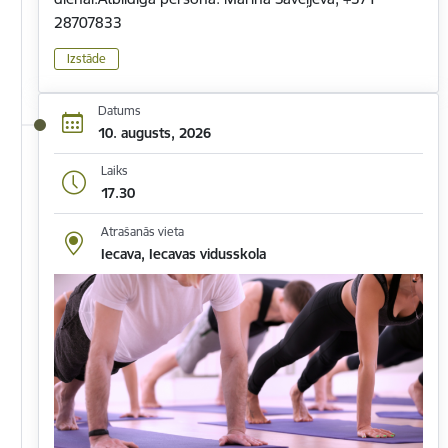
28707833
Izstāde
Datums
10. augusts, 2026
Laiks
17.30
Atrašanās vieta
Iecava, Iecavas vidusskola