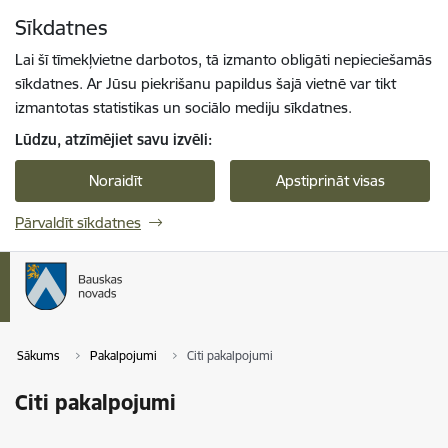
Pāriet uz lapas saturu
Sīkdatnes
Spied
lai meklētu
Enter
Lai šī tīmekļvietne darbotos, tā izmanto obligāti nepieciešamās
sīkdatnes. Ar Jūsu piekrišanu papildus šajā vietnē var tikt
izmantotas statistikas un sociālo mediju sīkdatnes.
Lūdzu, atzīmējiet savu izvēli:
Noraidīt
Apstiprināt visas
Pārvaldīt sīkdatnes
Sākums
Pakalpojumi
Citi pakalpojumi
Citi pakalpojumi