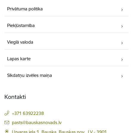
Privātuma politika
Piekļūstamība
Vieglā valoda
Lapas karte
Sīkdatņu izvēles maiņa
Kontakti
+371 63922238
E-pasts:
pasts@bauskasnovads.lv
Uzvaras iela 1, Bauska, Bauskas nov., LV - 3901