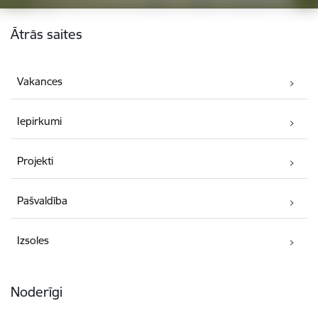
Kājene
Ātrās saites
Vakances
Iepirkumi
Projekti
Pašvaldība
Izsoles
Noderīgi