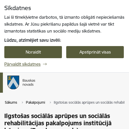
Pāriet uz lapas saturu
Sīkdatnes
Spied
lai meklētu
Enter
Lai šī tīmekļvietne darbotos, tā izmanto obligāti nepieciešamās
sīkdatnes. Ar Jūsu piekrišanu papildus šajā vietnē var tikt
izmantotas statistikas un sociālo mediju sīkdatnes.
Lūdzu, atzīmējiet savu izvēli:
Noraidīt
Apstiprināt visas
Pārvaldīt sīkdatnes
Sākums
Pakalpojumi
Ilgstošas sociālās aprūpes un sociālās rehabilit
Ilgstošas sociālās aprūpes un sociālās
rehabilitācijas pakalpojums institūcijā