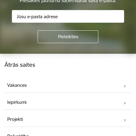
Piesakies jaunumu saņemšanai savā e-pastā.
Kājene
Ātrās saites
Vakances
Iepirkumi
Projekti