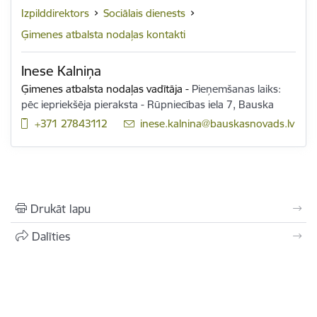
Izpilddirektors
Sociālais dienests
Ģimenes atbalsta nodaļas kontakti
Inese Kalniņa
Ģimenes atbalsta nodaļas vadītāja
-
Pieņemšanas laiks:
pēc iepriekšēja pieraksta - Rūpniecības iela 7, Bauska
+371 27843112
E-pasts:
inese.kalnina@bauskasnovads.lv
Drukāt lapu
Dalīties