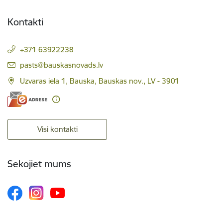
Kontakti
+371 63922238
E-pasts:
pasts@bauskasnovads.lv
Uzvaras iela 1, Bauska, Bauskas nov., LV - 3901
Visi kontakti
Sekojiet mums