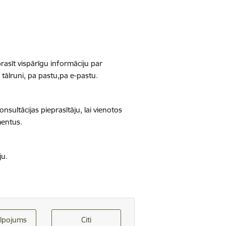
rasīt vispārīgu informāciju par
tālruni, pa pastu,pa e-pastu.
nsultācijas pieprasītāju, lai vienotos
mentus.
ju.
lpojums
Citi