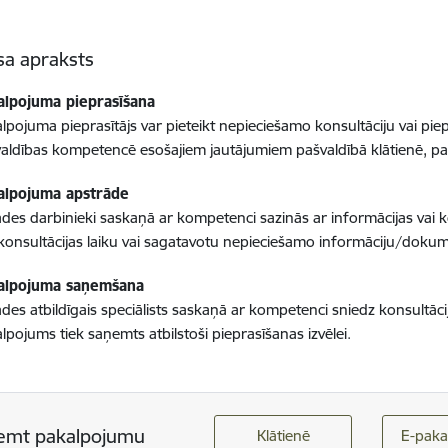
sa apraksts
alpojuma pieprasīšana
lpojuma pieprasītājs var pieteikt nepieciešamo konsultāciju vai piep
aldības kompetencē esošajiem jautājumiem pašvaldībā klātienē, pa 
alpojuma apstrāde
ādes darbinieki saskaņā ar kompetenci sazinās ar informācijas vai ko
konsultācijas laiku vai sagatavotu nepieciešamo informāciju/doku
alpojuma saņemšana
ādes atbildīgais speciālists saskaņā ar kompetenci sniedz konsultāci
lpojums tiek saņemts atbilstoši pieprasīšanas izvēlei.
emt pakalpojumu
Klātienē
E-paka