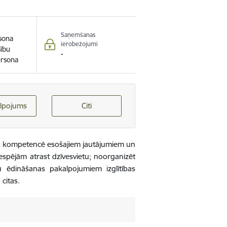
Saņemšanas
rsona
ierobežojumi
sību
-
ersona
lpojums
Citi
bas kompetencē esošajiem jautājumiem un
espējām atrast dzīvesvietu; noorganizēt
nu ēdināšanas pakalpojumiem izglītības
citas.