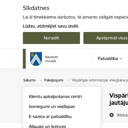
Pāriet uz lapas saturu
Sīkdatnes
Lai šī tīmekļvietne darbotos, tā izmanto obligāti nepiec
Lūdzu, atzīmējiet savu izvēli:
Noraidīt
Apstiprināt visas
Pašvaldība
Sākums
Pakalpojumi
Vispārīgās informācijas sniegšana 
Vispār
Klientu apkalpošanas centri
jautāj
Iesniegumi un veidlapas
Atska
E-saziņa ar pašvaldību
Atļaujas un licences