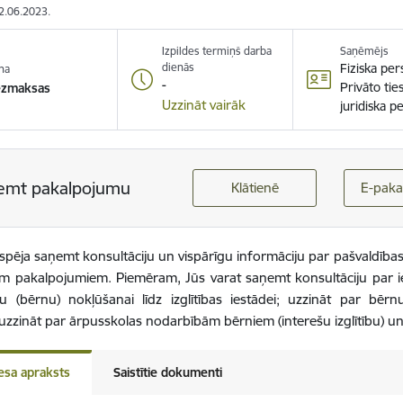
12.06.2023.
Izpildes termiņš darba
Saņēmējs
dienās
Fiziska pe
na
-
Privāto tie
ezmaksas
Uzzināt vairāk
juridiska p
emt pakalpojumu
Klātienē
E-paka
espēja saņemt konsultāciju un vispārīgu informāciju par pašvaldī
em pakalpojumiem. Piemēram, Jūs varat saņemt konsultāciju par i
u (bērnu) nokļūšanai līdz izglītības iestādei; uzzināt par bēr
 uzzināt par ārpusskolas nodarbībām bērniem (interešu izglītību) un 
esa apraksts
Saistītie dokumenti