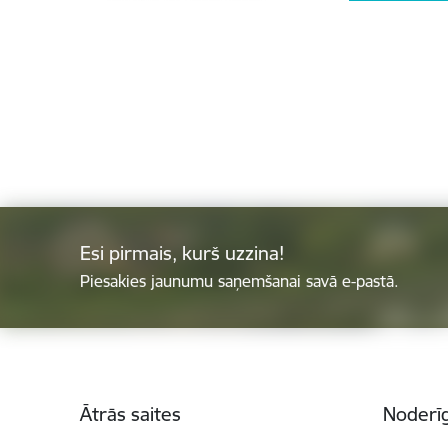
Esi pirmais, kurš uzzina!
Piesakies jaunumu saņemšanai savā e-pastā.
Kājene
Ātrās saites
Noderīg