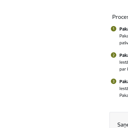
Proce
Pak
Paka
pašv
Pak
Iest
par 
Pak
Iest
Paka
Saņ