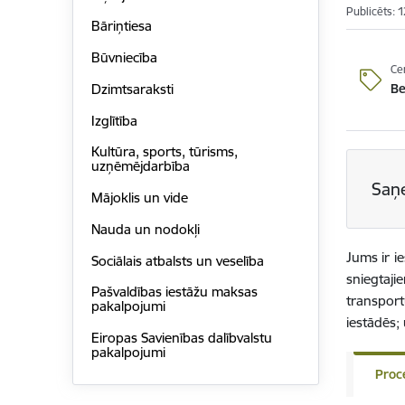
Publicēts: 
Bāriņtiesa
Būvniecība
Ce
B
Dzimtsaraksti
Izglītība
Kultūra, sports, tūrisms,
uzņēmējdarbība
Saņ
Mājoklis un vide
Nauda un nodokļi
Jums ir i
Sociālais atbalsts un veselība
sniegtaji
Pašvaldības iestāžu maksas
transport
pakalpojumi
iestādēs;
Eiropas Savienības dalībvalstu
pakalpojumi
Proc