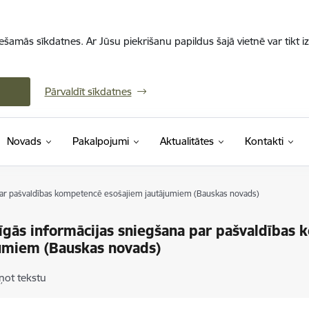
iešamās sīkdatnes. Ar Jūsu piekrišanu papildus šajā vietnē var tikt i
Pārvaldīt sīkdatnes
Novads
Pakalpojumi
Aktualitātes
Kontakti
par pašvaldības kompetencē esošajiem jautājumiem (Bauskas novads)
īgās informācijas sniegšana par pašvaldības
umiem (Bauskas novads)
ņot tekstu