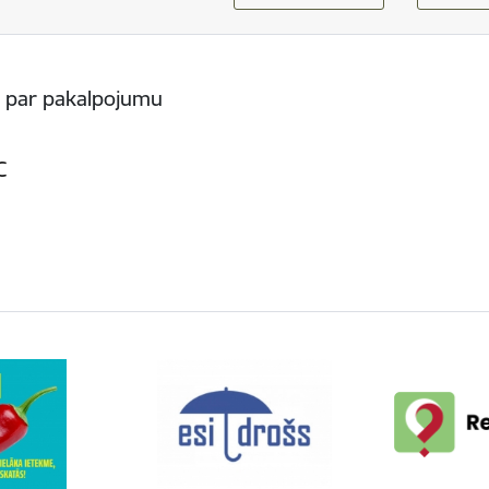
s par pakalpojumu
C