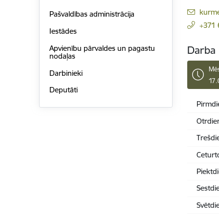
E-pas
kurm
Pašvaldības administrācija
+371
Iestādes
Apvienību pārvaldes un pagastu
Darba 
nodaļas
Mēs
Darbinieki
17.
Deputāti
Pirmdi
Otrdie
Trešdi
Ceturt
Piektd
Sestdi
Svētdi