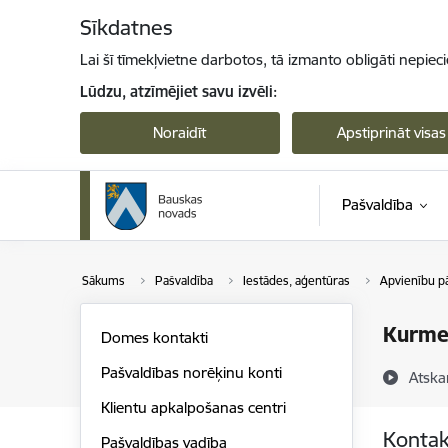
Pāriet uz lapas saturu
Sīkdatnes
Lai šī tīmekļvietne darbotos, tā izmanto obligāti nepiec
Lūdzu, atzīmējiet savu izvēli:
Noraidīt
Apstiprināt visas
Pašvaldība
Sākums
Pašvaldība
Iestādes, aģentūras
Apvienību p
Kurme
Domes kontakti
Pašvaldības norēķinu konti
Atska
Klientu apkalpošanas centri
Kontak
Pašvaldības vadība