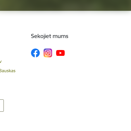
Sekojiet mums
v
 Bauskas