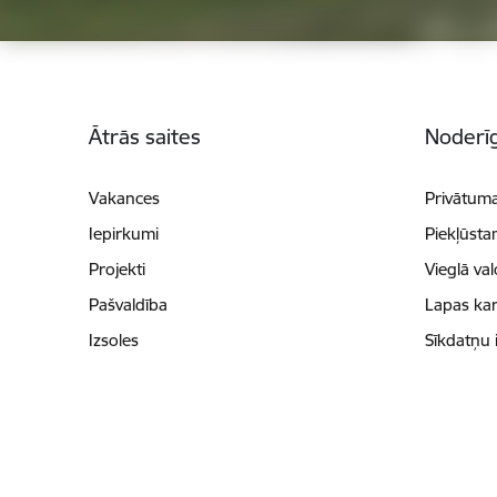
Kājene
Ātrās saites
Noderīg
Vakances
Privātuma
Iepirkumi
Piekļūsta
Projekti
Vieglā va
Pašvaldība
Lapas kar
Izsoles
Sīkdatņu 