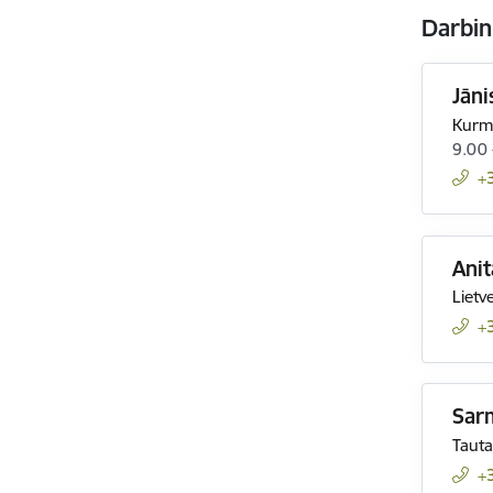
Darbin
Jāni
Kurme
9.00
+
Anit
Lietv
+
Sarm
Tauta
+