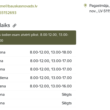
ts:
Pagastmāja,
ene@bauskasnovads.lv
nov., LV-511
 65152693
laiks
 šodien esam atvērti plkst. 8.00-12.00, 13.00-
00
ena
8.00-12.00, 13.00-18.00
na
8.00-12.00, 13.00-17.00
ena
8.00-12.00, 13.00-17.00
diena
8.00-12.00, 13.00-17.00
iena
8.00-12.00, 13.00-16.00
ena
Slēgts
ena
Slēgts