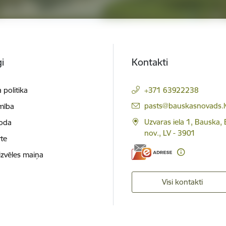
i
Kontakti
 politika
+371 63922238
E-pasts:
pasts@bauskasnovads.l
mība
Uzvaras iela 1, Bauska,
loda
nov., LV - 3901
te
izvēles maiņa
Visi kontakti