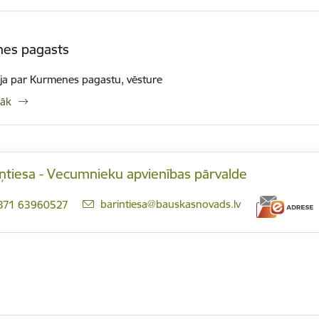
es pagasts
ja par Kurmenes pagastu, vēsture
rāk
ņtiesa - Vecumnieku apvienības pārvalde
E-pasts:
barintiesa@bauskasnovads.lv
371 63960527