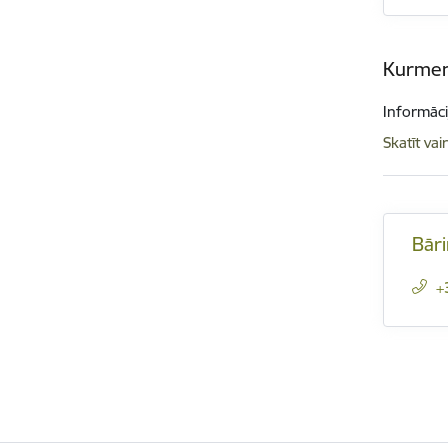
Kurmen
Informāci
Skatīt vai
Bāri
+