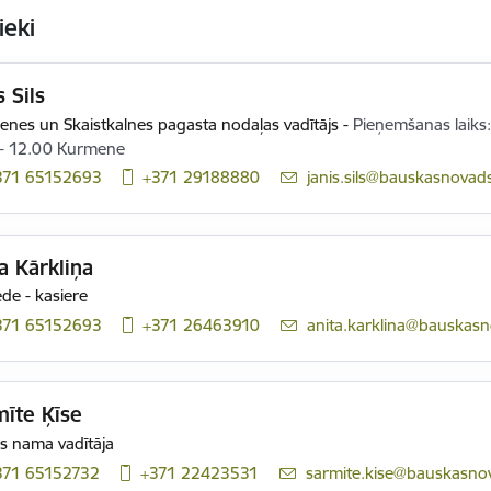
ieki
s Sils
nes un Skaistkalnes pagasta nodaļas vadītājs
-
Pieņemšanas laiks: 
 - 12.00 Kurmene
371 65152693
+371 29188880
E-pasts:
janis.sils@bauskasnovads
a Kārkliņa
ede - kasiere
371 65152693
+371 26463910
E-pasts:
anita.karklina@bauskasn
īte Ķīse
s nama vadītāja
371 65152732
+371 22423531
E-pasts:
sarmite.kise@bauskasnov