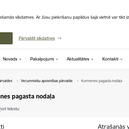
iešamās sīkdatnes. Ar Jūsu piekrišanu papildus šajā vietnē var tikt i
Pārvaldīt sīkdatnes
Novads
Pakalpojumi
Aktualitātes
Kontakti
ārvaldes
Vecumnieku apvienības pārvalde
Kurmenes pagasta nodaļa
nes pagasta nodaļa
ņot tekstu
ti
Atrašanās 