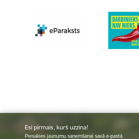
Esi pirmais, kurš uzzina!
Piesakies jaunumu saņemšanai savā e-pastā.