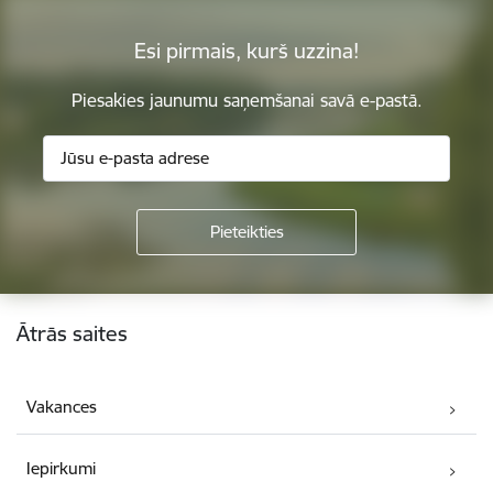
Esi pirmais, kurš uzzina!
Piesakies jaunumu saņemšanai savā e-pastā.
Kājene
Ātrās saites
Vakances
Iepirkumi