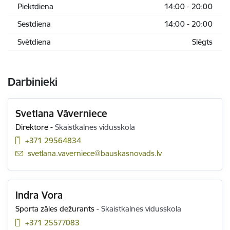
Piektdiena
14:00 - 20:00
Sestdiena
14:00 - 20:00
Svētdiena
Slēgts
Darbinieki
Svetlana Vāverniece
Direktore
-
Skaistkalnes vidusskola
+371 29564834
E-pasts:
svetlana.vaverniece@bauskasnovads.lv
Indra Vora
Sporta zāles dežurants
-
Skaistkalnes vidusskola
+371 25577083