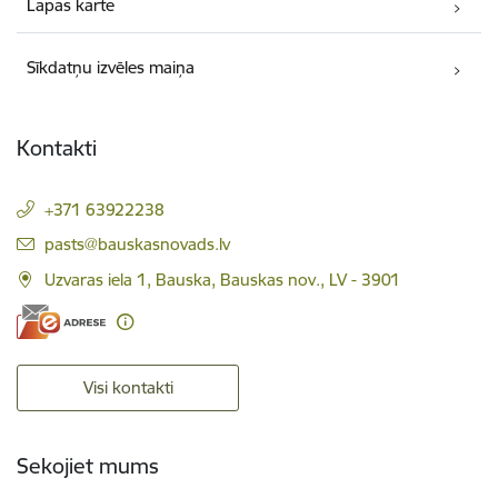
Lapas karte
Sīkdatņu izvēles maiņa
Kontakti
+371 63922238
E-pasts:
pasts@bauskasnovads.lv
Uzvaras iela 1, Bauska, Bauskas nov., LV - 3901
Visi kontakti
Sekojiet mums