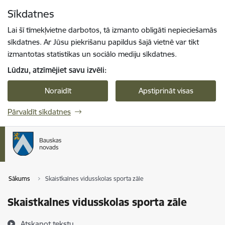
Pāriet uz lapas saturu
Sīkdatnes
Spied
lai meklētu
Enter
Lai šī tīmekļvietne darbotos, tā izmanto obligāti nepieciešamās
sīkdatnes. Ar Jūsu piekrišanu papildus šajā vietnē var tikt
izmantotas statistikas un sociālo mediju sīkdatnes.
Lūdzu, atzīmējiet savu izvēli:
Noraidīt
Apstiprināt visas
Pārvaldīt sīkdatnes
Sākums
Skaistkalnes vidusskolas sporta zāle
Skaistkalnes vidusskolas sporta zāle
Atskaņot tekstu