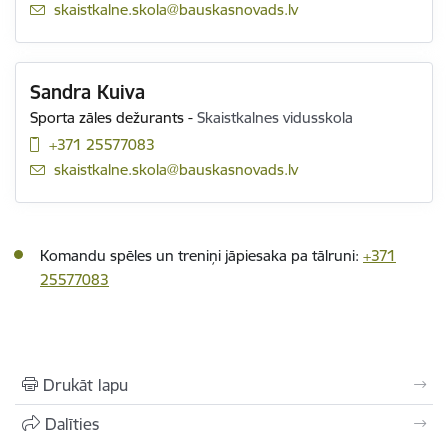
E-pasts:
skaistkalne.skola@bauskasnovads.lv
Sandra Kuiva
Sporta zāles dežurants
-
Skaistkalnes vidusskola
+371 25577083
E-pasts:
skaistkalne.skola@bauskasnovads.lv
Komandu spēles un treniņi jāpiesaka pa tālruni:
+371
25577083
Drukāt lapu
Dalīties