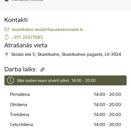
Kontakti
E-pasts:
skaistkalne.skola@bauskasnovads.lv
+371 25577083
Atrašanās vieta
Skolas iela 5, Skaistkalne, Skaistkalnes pagasts, LV-3924
Darba laiks:
Mēs šodien esam atvērti plkst. 14:00 - 20:00
Pirmdiena
14:00 - 20:00
Otrdiena
14:00 - 20:00
Trešdiena
14:00 - 20:00
Ceturtdiena
14:00 - 20:00