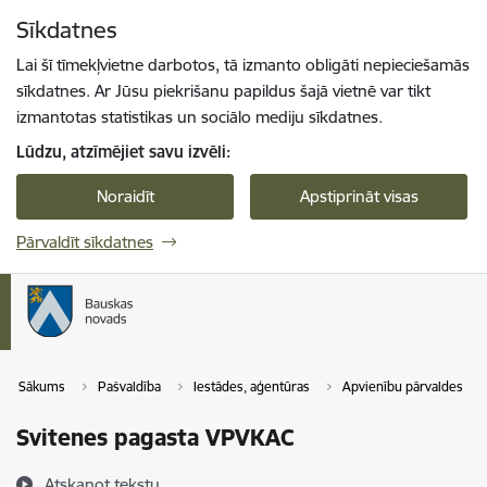
Pāriet uz lapas saturu
Sīkdatnes
Spied
lai meklētu
Enter
Lai šī tīmekļvietne darbotos, tā izmanto obligāti nepieciešamās
sīkdatnes. Ar Jūsu piekrišanu papildus šajā vietnē var tikt
izmantotas statistikas un sociālo mediju sīkdatnes.
Lūdzu, atzīmējiet savu izvēli:
Noraidīt
Apstiprināt visas
Pārvaldīt sīkdatnes
Sākums
Pašvaldība
Iestādes, aģentūras
Apvienību pārvaldes
Svitenes pagasta VPVKAC
Atskaņot tekstu