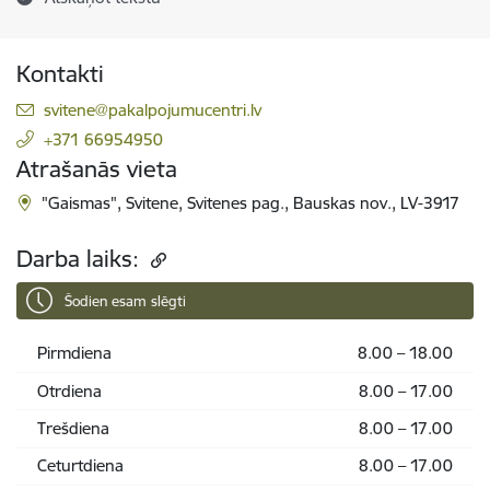
Kontakti
E-pasts:
svitene@pakalpojumucentri.lv
+371 66954950
Atrašanās vieta
"Gaismas", Svitene, Svitenes pag., Bauskas nov., LV-3917
Darba laiks:
Šodien esam slēgti
Pirmdiena
8.00 – 18.00
Otrdiena
8.00 – 17.00
Trešdiena
8.00 – 17.00
Ceturtdiena
8.00 – 17.00