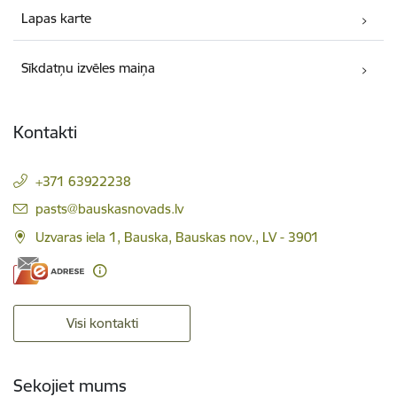
Lapas karte
Sīkdatņu izvēles maiņa
Kontakti
+371 63922238
E-pasts:
pasts@bauskasnovads.lv
Uzvaras iela 1, Bauska, Bauskas nov., LV - 3901
Visi kontakti
Sekojiet mums