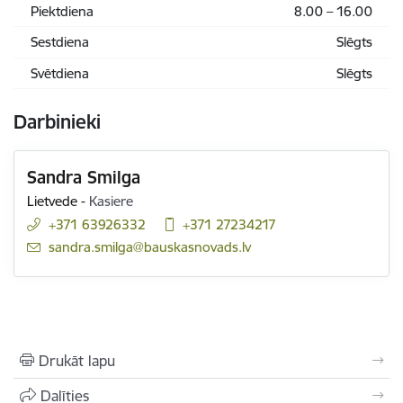
Piektdiena
8.00 – 16.00
Sestdiena
Slēgts
Svētdiena
Slēgts
Darbinieki
Sandra Smilga
Lietvede
-
Kasiere
+371 63926332
+371 27234217
E-pasts:
sandra.smilga@bauskasnovads.lv
Drukāt lapu
Dalīties