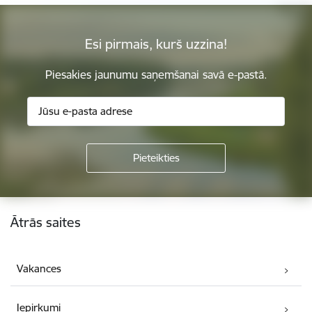
Esi pirmais, kurš uzzina!
Piesakies jaunumu saņemšanai savā e-pastā.
Kājene
Ātrās saites
Vakances
Iepirkumi