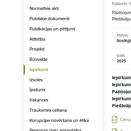
Publicēts: 
Normatīvie akti
Paziņoju
Publiskie dokumenti
Piedāvāju
Publikācijas un pētījumi
Statuss
Attīstība
Noslēgt
Projekti
Gads
Būvvalde
2025
Iepirkumi
Iepirkum
Izsoles
Iepirku
Īpašumi
Paziņoju
Iepirkum
Vakances
Piedāvāju
Trauksmes celšana
Lejupielād
Cenu 
Korupcijas novēršana un ētika
Personas datu aizsardzība
Lejupielād