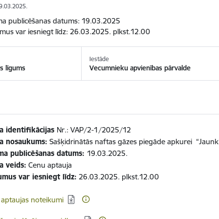
19.03.2025.
ma publicēšanas datums: 19.03.2025
mus var iesniegt līdz: 26.03.2025. plkst.12.00
Iestāde
s līgums
Vecumnieku apvienības pārvalde
a identifikācijas
Nr.: VAP/2-1/2025/12
ma nosaukums:
Sašķidrinātās naftas gāzes piegāde apkurei “Jaunk
ma publicēšanas datums:
19.03.2025.
a veids:
Cenu aptauja
mus var iesniegt līdz:
26.03.2025. plkst.12.00
ēt:
aptaujas noteikumi
ēt: