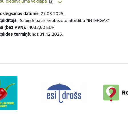
šu piedāvājuma veidlapa
oslēgšanas datums:
27.03.2025.
pildītājs:
Sabiedrība ar ierobežotu atbildību “INTERGAZ”
a (bez PVN):
4032,60 EUR
zpildes termiņš:
līdz 31.12.2025.