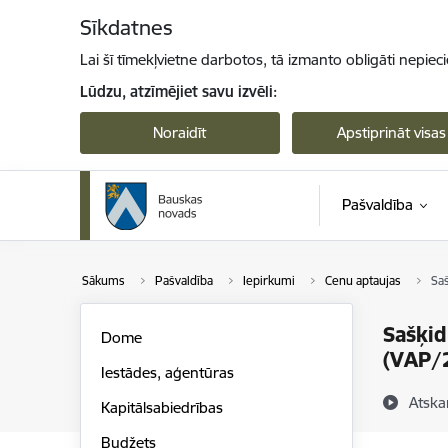
Pāriet uz lapas saturu
Sīkdatnes
Lai šī tīmekļvietne darbotos, tā izmanto obligāti nepiec
Lūdzu, atzīmējiet savu izvēli:
Noraidīt
Apstiprināt visas
Pašvaldība
Sākums
Pašvaldība
Iepirkumi
Cenu aptaujas
Saš
Sašķid
Dome
(VAP/
Iestādes, aģentūras
Atska
Kapitālsabiedrības
Budžets