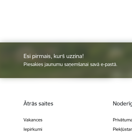
Esi pirmais, kurš uzzina!
Piesakies jaunumu saņemšanai savā e-pastā.
Kājene
Ātrās saites
Noderīg
Vakances
Privātuma
Iepirkumi
Piekļūsta