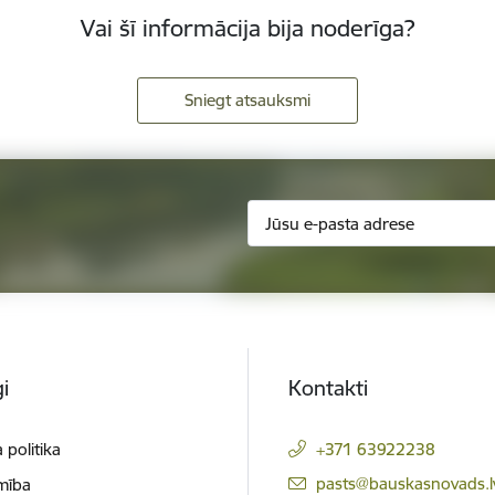
Vai šī informācija bija noderīga?
Sniegt atsauksmi
i
Kontakti
 politika
+371 63922238
E-pasts:
pasts@bauskasnovads.l
mība