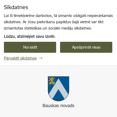
Pāriet uz lapas saturu
Sīkdatnes
Spied
lai meklētu
Enter
Lai šī tīmekļvietne darbotos, tā izmanto obligāti nepieciešamās
sīkdatnes. Ar Jūsu piekrišanu papildus šajā vietnē var tikt
izmantotas statistikas un sociālo mediju sīkdatnes.
Lūdzu, atzīmējiet savu izvēli:
Noraidīt
Apstiprināt visas
Pārvaldīt sīkdatnes
Bauskas novads