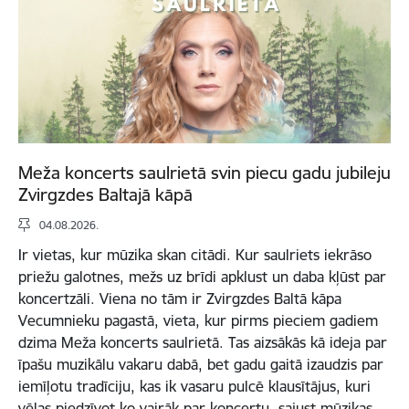
Meža koncerts saulrietā svin piecu gadu jubileju
Zvirgzdes Baltajā kāpā
04.08.2026.
Ir vietas, kur mūzika skan citādi. Kur saulriets iekrāso
priežu galotnes, mežs uz brīdi apklust un daba kļūst par
koncertzāli. Viena no tām ir Zvirgzdes Baltā kāpa
Vecumnieku pagastā, vieta, kur pirms pieciem gadiem
dzima Meža koncerts saulrietā. Tas aizsākās kā ideja par
īpašu muzikālu vakaru dabā, bet gadu gaitā izaudzis par
iemīļotu tradīciju, kas ik vasaru pulcē klausītājus, kuri
vēlas piedzīvot ko vairāk par koncertu, sajust mūzikas,