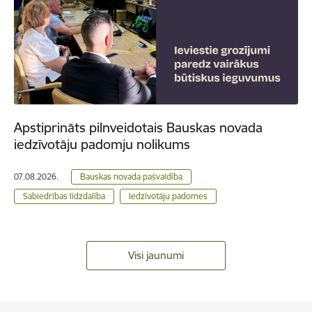
Apstiprināts pilnveidotais Bauskas novada
iedzīvotāju padomju nolikums
07.08.2026.
Bauskas novada pašvaldība
Sabiedrības līdzdalība
Iedzīvotāju padomes
Visi jaunumi