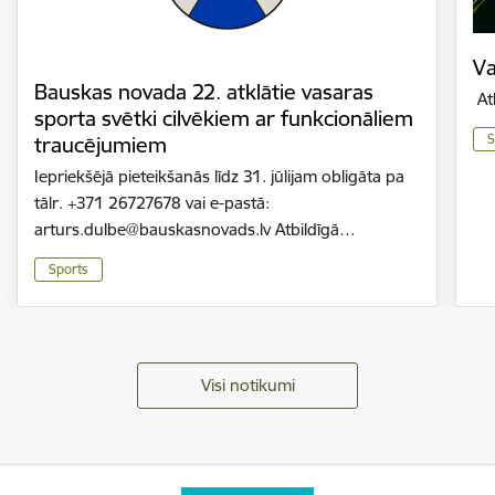
Va
Bauskas novada 22. atklātie vasaras
At
sporta svētki cilvēkiem ar funkcionāliem
S
traucējumiem
Iepriekšējā pieteikšanās līdz 31. jūlijam obligāta pa
tālr. +371 26727678 vai e-pastā:
arturs.dulbe@bauskasnovads.lv Atbildīgā…
Sports
Visi notikumi