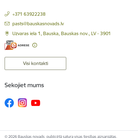
+371 63922238
E-pasts:
pasts@bauskasnovads.lv
Uzvaras iela 1, Bauska, Bauskas nov., LV - 3901
Visi kontakti
Sekojiet mums
© 2026 Bauskas novads, publicētā satura visas tiesības aizsargātas.