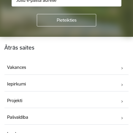
Kājene
Ātrās saites
Vakances
Iepirkumi
Projekti
Pašvaldība