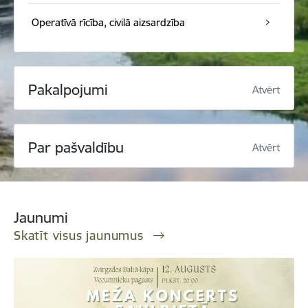
Operatīvā rīcība, civilā aizsardzība
Pakalpojumi
Atvērt
Par pašvaldību
Atvērt
Jaunumi
Skatīt visus jaunumus