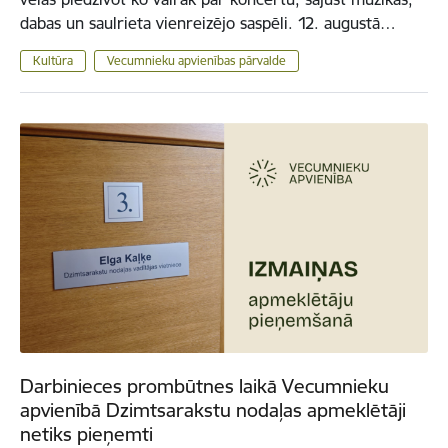
dabas un saulrieta vienreizējo saspēli. 12. augustā…
Kultūra
Vecumnieku apvienības pārvalde
Darbinieces prombūtnes laikā Vecumnieku
apvienībā Dzimtsarakstu nodaļas apmeklētāji
netiks pieņemti