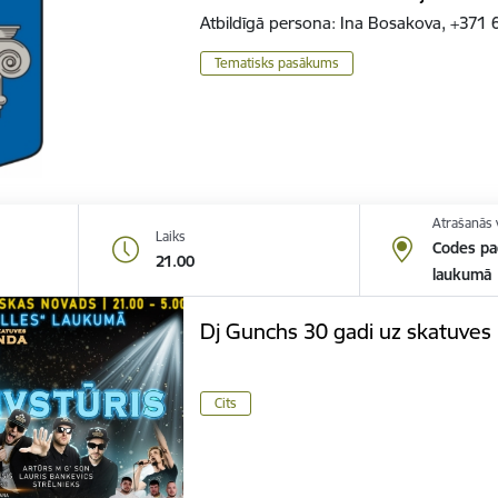
Atbildīgā persona: Ina Bosakova, +37
Tematisks pasākums
Atrašanās 
Laiks
Codes pag
21.00
laukumā
Dj Gunchs 30 gadi uz skatuves
Cits