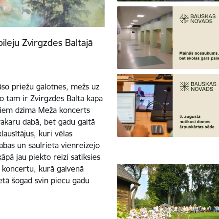
ileju Zvirgzdes Baltajā
rāso priežu galotnes, mežs uz
no tām ir Zvirgzdes Baltā kāpa
diem dzima Meža koncerts
 vakaru dabā, bet gadu gaitā
lausītājus, kuri vēlas
abas un saulrieta vienreizējo
āpā jau piekto reizi satiksies
t koncertu, kurā galvenā
ietā šogad svin piecu gadu