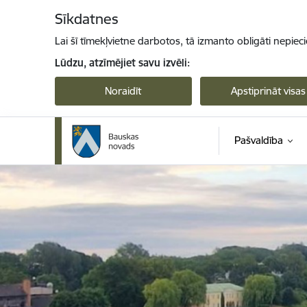
Pāriet uz lapas saturu
Sīkdatnes
Lai šī tīmekļvietne darbotos, tā izmanto obligāti nepiec
Lūdzu, atzīmējiet savu izvēli:
Noraidīt
Apstiprināt visas
Pašvaldība
Bauskas novads