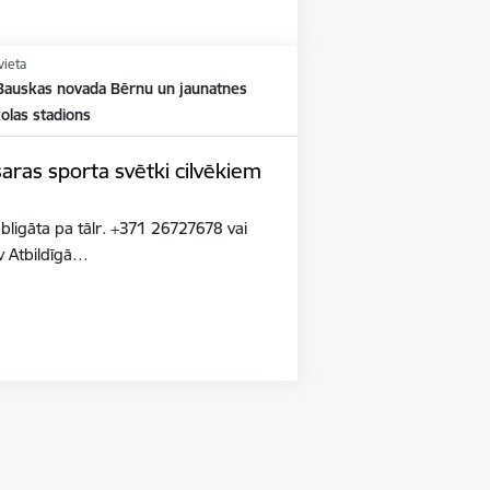
vieta
Bauskas novada Bērnu un jaunatnes
olas stadions
aras sporta svētki cilvēkiem
m
 obligāta pa tālr. +371 26727678 vai
v Atbildīgā…