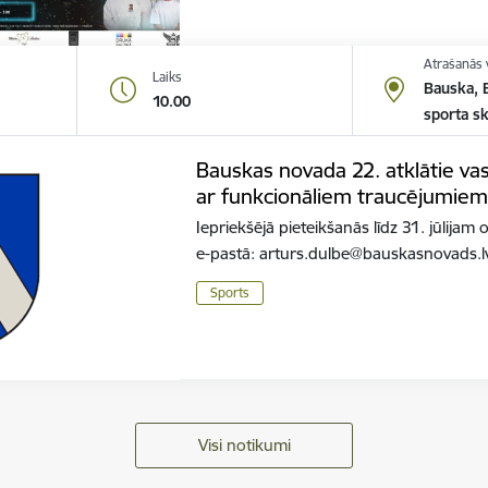
Atrašanās 
Laiks
Bauska, 
10.00
sporta sk
Bauskas novada 22. atklātie vas
ar funkcionāliem traucējumie
Iepriekšējā pieteikšanās līdz 31. jūlijam
e-pastā: arturs.dulbe@bauskasnovads.l
Sports
Visi notikumi