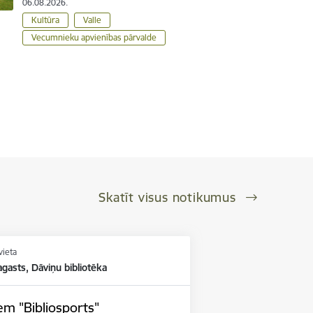
06.08.2026.
Kultūra
Valle
Vecumnieku apvienības pārvalde
Skatīt visus notikumus
vieta
gasts, Dāviņu bibliotēka
m "Bibliosports"