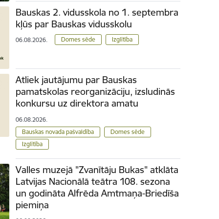
Bauskas 2. vidusskola no 1. septembra
kļūs par Bauskas vidusskolu
Domes sēde
Izglītība
06.08.2026.
Atliek jautājumu par Bauskas
pamatskolas reorganizāciju, izsludinās
konkursu uz direktora amatu
06.08.2026.
Bauskas novada pašvaldība
Domes sēde
Izglītība
Valles muzejā "Zvanītāju Bukas" atklāta
Latvijas Nacionālā teātra 108. sezona
un godināta Alfrēda Amtmaņa-Briedīša
piemiņa