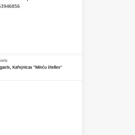
1 63946856
vieta
asts, Kafejnīcas "Minču štelles"