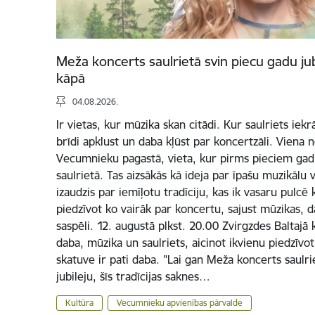
Meža koncerts saulrietā svin piecu gadu jub
kāpā
04.08.2026.
Ir vietas, kur mūzika skan citādi. Kur saulriets iek
brīdi apklust un daba kļūst par koncertzāli. Viena 
Vecumnieku pagastā, vieta, kur pirms pieciem ga
saulrietā. Tas aizsākās kā ideja par īpašu muzikālu
izaudzis par iemīļotu tradīciju, kas ik vasaru pulcē k
piedzīvot ko vairāk par koncertu, sajust mūzikas, d
saspēli. 12. augustā plkst. 20.00 Zvirgzdes Baltajā k
daba, mūzika un saulriets, aicinot ikvienu piedzīvo
skatuve ir pati daba. "Lai gan Meža koncerts saulr
jubileju, šīs tradīcijas saknes…
Kultūra
Vecumnieku apvienības pārvalde