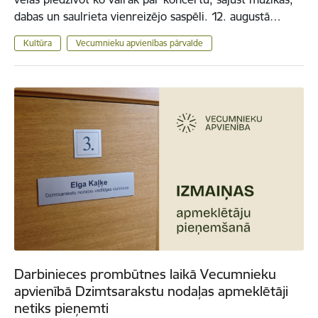
dabas un saulrieta vienreizējo saspēli. 12. augustā…
Kultūra
Vecumnieku apvienības pārvalde
Darbinieces prombūtnes laikā Vecumnieku
apvienībā Dzimtsarakstu nodaļas apmeklētāji
netiks pieņemti