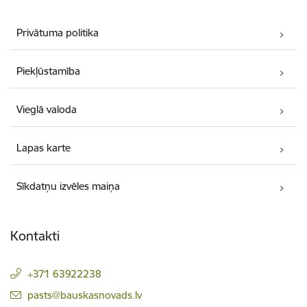
Privātuma politika
Piekļūstamība
Vieglā valoda
Lapas karte
Sīkdatņu izvēles maiņa
Kontakti
+371 63922238
E-pasts:
pasts@bauskasnovads.lv