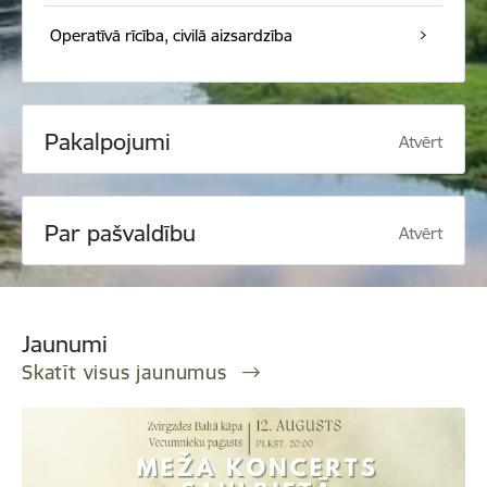
Operatīvā rīcība, civilā aizsardzība
Pakalpojumi
Atvērt
Par pašvaldību
Atvērt
Jaunumi
Skatīt visus jaunumus