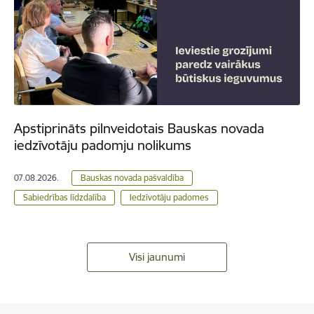
Apstiprināts pilnveidotais Bauskas novada
iedzīvotāju padomju nolikums
07.08.2026.
Bauskas novada pašvaldība
Sabiedrības līdzdalība
Iedzīvotāju padomes
Visi jaunumi