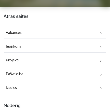
Kājene
Ātrās saites
Vakances
Iepirkumi
Projekti
Pašvaldība
Izsoles
Noderīgi