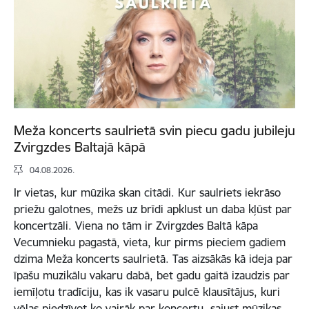
Meža koncerts saulrietā svin piecu gadu jubileju
Zvirgzdes Baltajā kāpā
04.08.2026.
Ir vietas, kur mūzika skan citādi. Kur saulriets iekrāso
priežu galotnes, mežs uz brīdi apklust un daba kļūst par
koncertzāli. Viena no tām ir Zvirgzdes Baltā kāpa
Vecumnieku pagastā, vieta, kur pirms pieciem gadiem
dzima Meža koncerts saulrietā. Tas aizsākās kā ideja par
īpašu muzikālu vakaru dabā, bet gadu gaitā izaudzis par
iemīļotu tradīciju, kas ik vasaru pulcē klausītājus, kuri
vēlas piedzīvot ko vairāk par koncertu, sajust mūzikas,