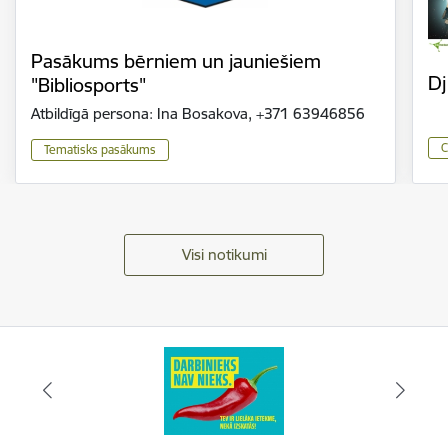
Pasākums bērniem un jauniešiem
Dj
"Bibliosports"
Atbildīgā persona: Ina Bosakova, +371 63946856
C
Tematisks pasākums
Visi notikumi