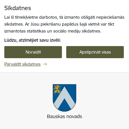
Pāriet uz lapas saturu
Sīkdatnes
Spied
lai meklētu
Enter
Lai šī tīmekļvietne darbotos, tā izmanto obligāti nepieciešamās
sīkdatnes. Ar Jūsu piekrišanu papildus šajā vietnē var tikt
izmantotas statistikas un sociālo mediju sīkdatnes.
Lūdzu, atzīmējiet savu izvēli:
Noraidīt
Apstiprināt visas
Pārvaldīt sīkdatnes
Bauskas novads