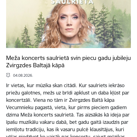
Meža koncerts saulrietā svin piecu gadu jubileju
Zvirgzdes Baltajā kāpā
04.08.2026.
Ir vietas, kur mūzika skan citādi. Kur saulriets iekrāso
priežu galotnes, mežs uz brīdi apklust un daba kļūst par
koncertzāli. Viena no tām ir Zvirgzdes Baltā kāpa
Vecumnieku pagastā, vieta, kur pirms pieciem gadiem
dzima Meža koncerts saulrietā. Tas aizsākās kā ideja par
īpašu muzikālu vakaru dabā, bet gadu gaitā izaudzis par
iemīļotu tradīciju, kas ik vasaru pulcē klausītājus, kuri
vēlas piedzīvot ko vairāk par koncertu, sajust mūzikas,