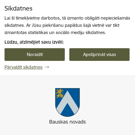
Pāriet uz lapas saturu
Sīkdatnes
Spied
lai meklētu
Enter
Lai šī tīmekļvietne darbotos, tā izmanto obligāti nepieciešamās
sīkdatnes. Ar Jūsu piekrišanu papildus šajā vietnē var tikt
izmantotas statistikas un sociālo mediju sīkdatnes.
Lūdzu, atzīmējiet savu izvēli:
Noraidīt
Apstiprināt visas
Pārvaldīt sīkdatnes
Bauskas novads