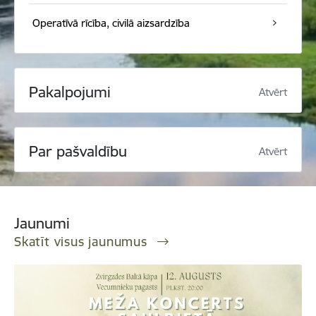
Operatīvā rīcība, civilā aizsardzība
Pakalpojumi
Atvērt
Par pašvaldību
Atvērt
Jaunumi
Skatīt visus jaunumus