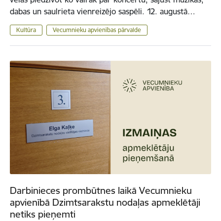
dabas un saulrieta vienreizējo saspēli. 12. augustā…
Kultūra
Vecumnieku apvienības pārvalde
Darbinieces prombūtnes laikā Vecumnieku
apvienībā Dzimtsarakstu nodaļas apmeklētāji
netiks pieņemti