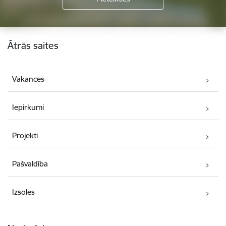
Kājene
Ātrās saites
Vakances
Iepirkumi
Projekti
Pašvaldība
Izsoles