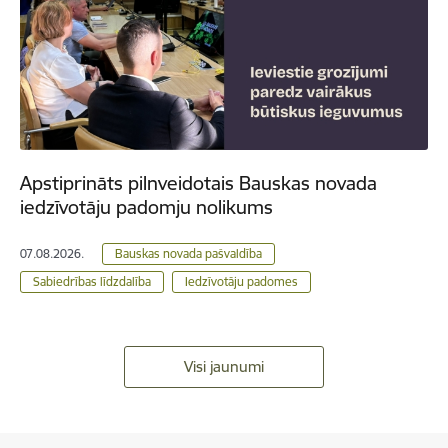
Apstiprināts pilnveidotais Bauskas novada
iedzīvotāju padomju nolikums
07.08.2026.
Bauskas novada pašvaldība
Sabiedrības līdzdalība
Iedzīvotāju padomes
Visi jaunumi