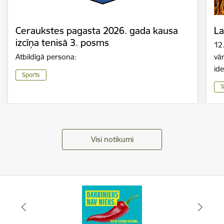
Ceraukstes pagasta 2026. gada kausa
La
izcīņa tenisā 3. posms
12
Atbildīgā persona:
vār
id
Sports
T
Visi notikumi