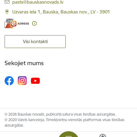
E-pasts:
pasts@bauskasnovads.lv
Uzvaras iela 1, Bauska, Bauskas nov., LV - 3901
Visi kontakti
Sekojiet mums
© 2026 Bauskas novads, publicētā satura visas tiesības aizsargātas.
© 2020 Valsts kanceleja, Tīmekļvietņu vienotās platformas visas tiesības
aizsargātas.