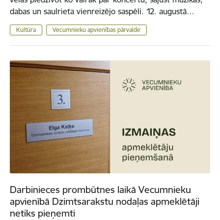
dabas un saulrieta vienreizējo saspēli. 12. augustā…
Kultūra
Vecumnieku apvienības pārvalde
Darbinieces prombūtnes laikā Vecumnieku
apvienībā Dzimtsarakstu nodaļas apmeklētāji
netiks pieņemti