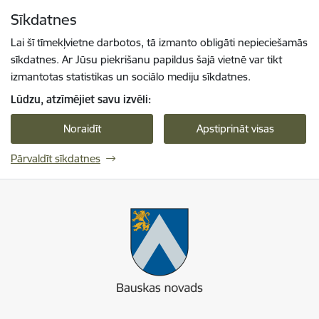
Pāriet uz lapas saturu
Sīkdatnes
Spied
lai meklētu
Enter
Lai šī tīmekļvietne darbotos, tā izmanto obligāti nepieciešamās
sīkdatnes. Ar Jūsu piekrišanu papildus šajā vietnē var tikt
izmantotas statistikas un sociālo mediju sīkdatnes.
Lūdzu, atzīmējiet savu izvēli:
Noraidīt
Apstiprināt visas
Pārvaldīt sīkdatnes
Bauskas novads