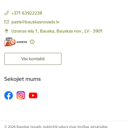
+371 63922238
E-pasts:
pasts@bauskasnovads.lv
Uzvaras iela 1, Bauska, Bauskas nov., LV - 3901
Visi kontakti
Sekojiet mums
© 2026 Bauskas novads, publicētā satura visas tiesības aizsargātas.