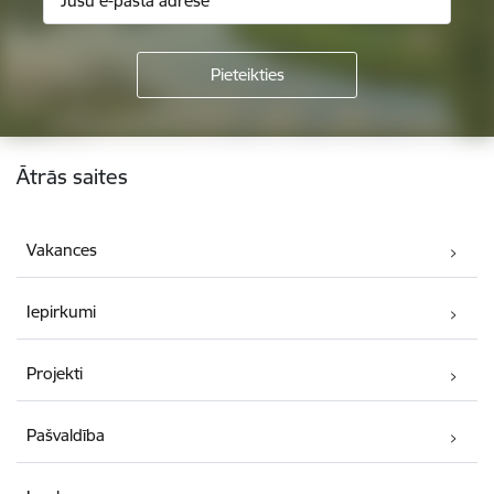
Kājene
Ātrās saites
Vakances
Iepirkumi
Projekti
Pašvaldība