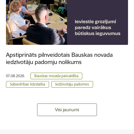
Apstiprināts pilnveidotais Bauskas novada
iedzīvotāju padomju nolikums
07.08.2026.
Bauskas novada pašvaldība
Sabiedrības līdzdalība
Iedzīvotāju padomes
Visi jaunumi