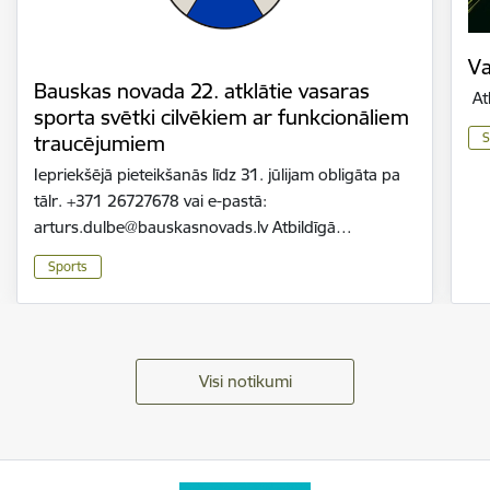
Va
Bauskas novada 22. atklātie vasaras
At
sporta svētki cilvēkiem ar funkcionāliem
S
traucējumiem
Iepriekšējā pieteikšanās līdz 31. jūlijam obligāta pa
tālr. +371 26727678 vai e-pastā:
arturs.dulbe@bauskasnovads.lv Atbildīgā…
Sports
Visi notikumi