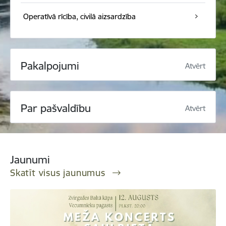
Operatīvā rīcība, civilā aizsardzība
Pakalpojumi
Atvērt
Par pašvaldību
Atvērt
Jaunumi
Skatīt visus jaunumus