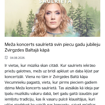
Meža koncerts saulrietā svin piecu gadu jubileju
Zvirgzdes Baltajā kāpā
04.08.2026.
Ir vietas, kur mūzika skan citādi. Kur saulriets iekrāso
priežu galotnes, mežs uz brīdi apklust un daba kļūst par
koncertzāli. Viena no tām ir Zvirgzdes Baltā kāpa
Vecumnieku pagastā, vieta, kur pirms pieciem gadiem
dzima Meža koncerts saulrietā. Tas aizsākās kā ideja par
īpašu muzikālu vakaru dabā, bet gadu gaitā izaudzis par
iemīļotu tradīciju, kas ik vasaru pulcē klausītājus, kuri
vēlas piedzīvot ko vairāk par koncertu, sajust mūzikas,