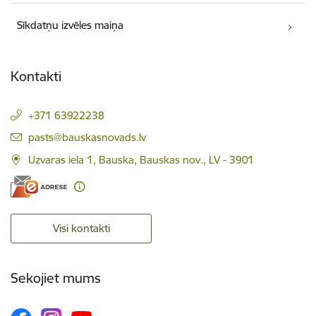
Sīkdatņu izvēles maiņa
Kontakti
+371 63922238
E-pasts:
pasts@bauskasnovads.lv
Uzvaras iela 1, Bauska, Bauskas nov., LV - 3901
Visi kontakti
Sekojiet mums