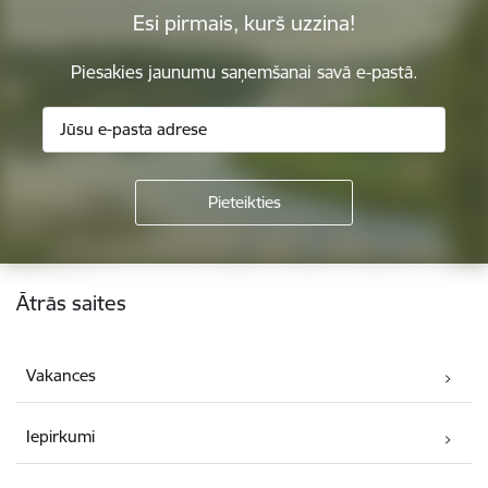
Esi pirmais, kurš uzzina!
Piesakies jaunumu saņemšanai savā e-pastā.
Kājene
Ātrās saites
Vakances
Iepirkumi