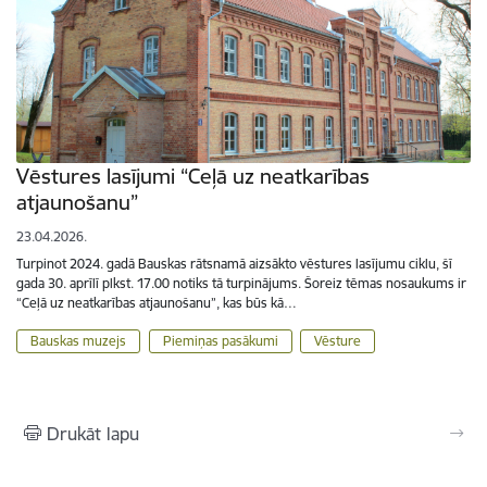
Vēstures lasījumi “Ceļā uz neatkarības
atjaunošanu”
23.04.2026.
Turpinot 2024. gadā Bauskas rātsnamā aizsākto vēstures lasījumu ciklu, šī
gada 30. aprīlī plkst. 17.00 notiks tā turpinājums. Šoreiz tēmas nosaukums ir
“Ceļā uz neatkarības atjaunošanu”, kas būs kā…
Bauskas muzejs
Piemiņas pasākumi
Vēsture
Drukāt lapu