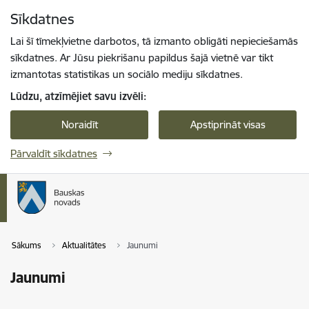
Pāriet uz lapas saturu
Sīkdatnes
Spied
lai meklētu
Enter
Lai šī tīmekļvietne darbotos, tā izmanto obligāti nepieciešamās
sīkdatnes. Ar Jūsu piekrišanu papildus šajā vietnē var tikt
izmantotas statistikas un sociālo mediju sīkdatnes.
Lūdzu, atzīmējiet savu izvēli:
Noraidīt
Apstiprināt visas
Pārvaldīt sīkdatnes
Sākums
Aktualitātes
Jaunumi
Jaunumi