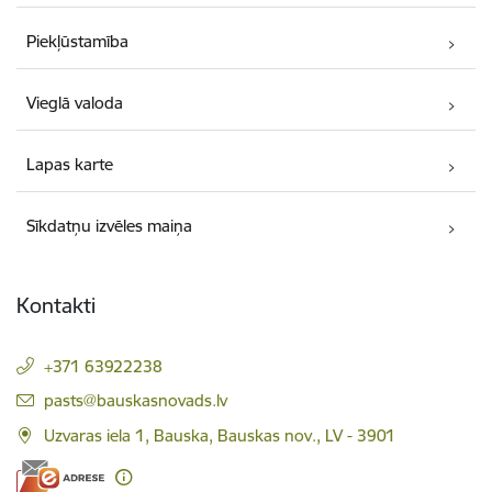
Piekļūstamība
Vieglā valoda
Lapas karte
Sīkdatņu izvēles maiņa
Kontakti
+371 63922238
E-pasts:
pasts@bauskasnovads.lv
Uzvaras iela 1, Bauska, Bauskas nov., LV - 3901