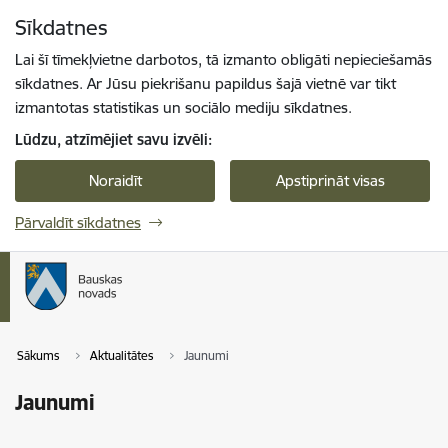
Pāriet uz lapas saturu
Sīkdatnes
Spied
lai meklētu
Enter
Lai šī tīmekļvietne darbotos, tā izmanto obligāti nepieciešamās
sīkdatnes. Ar Jūsu piekrišanu papildus šajā vietnē var tikt
izmantotas statistikas un sociālo mediju sīkdatnes.
Lūdzu, atzīmējiet savu izvēli:
Noraidīt
Apstiprināt visas
Pārvaldīt sīkdatnes
Sākums
Aktualitātes
Jaunumi
Jaunumi