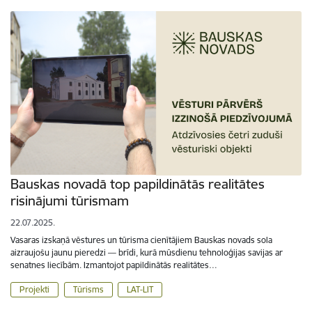
Bauskas novadā top papildinātās realitātes
risinājumi tūrismam
22.07.2025.
Vasaras izskaņā vēstures un tūrisma cienītājiem Bauskas novads sola
aizraujošu jaunu pieredzi — brīdi, kurā mūsdienu tehnoloģijas savijas ar
senatnes liecībām. Izmantojot papildinātās realitātes…
Projekti
Tūrisms
LAT-LIT
Lapošana