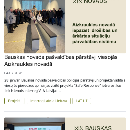
Bauskas novada pašvaldības pārstāvji viesojās
Aizkraukles novadā
04.02.2026.
28. janvārī Bauskas novada pašvaldības policijas pārstāvji un projekta vadītāja
viesojās pieredzes apmaiņas vizītē projekta “Safe Response” ietvaros, kas
tiek īstenots Interreg VI-A Latvijas…
Projekti
Interreg Latvija-Lietuva
LAT-LIT