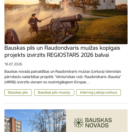
Bauskas pils un Raudondvaris muižas kopīgais
projekts izvirzīts REGIOSTARS 2026 balvai
16.07.2026.
Bauskas novada pašvaldības un Raudondvaris muižas (Lietuva) īstenotais
pārrobežu sadarbības projekts “Vēsturiskais ceļš: Raudondvaris–Bauska”
(HRRB) izvirzīts vienam no nozīmīgākajiem Eiropas…
Bauskas pils
Bauskas pils muzejs
Interreg Latvija-Lietuva