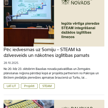
Pēc iedvesmas uz Somiju – STEAM kā
dzīvesveids un nākotnes izglītības pamats
28.10.2025.
No 20. līdz 23. oktobrim Bauskas novada pašvaldības un Zemgales
plānošanas reģiona pārstāvji kopā ar projekta partneriem no Pakrojas un
Biržiem piedalījās pieredzes apmaiņas braucienā uz Turku, lai…
LAT-LIT
Projekti
STEAM