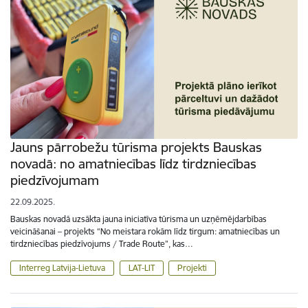
Jauns pārrobežu tūrisma projekts Bauskas
novadā: no amatniecības līdz tirdzniecības
piedzīvojumam
22.09.2025.
Bauskas novadā uzsākta jauna iniciatīva tūrisma un uzņēmējdarbības
veicināšanai – projekts “No meistara rokām līdz tirgum: amatniecības un
tirdzniecības piedzīvojums / Trade Route”, kas…
Interreg Latvija-Lietuva
LAT-LIT
Projekti