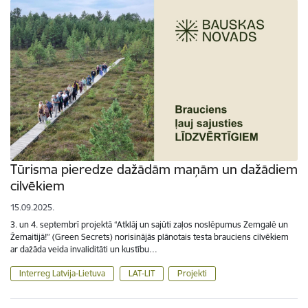
Tūrisma pieredze dažādām maņām un dažādiem
cilvēkiem
15.09.2025.
3. un 4. septembrī projektā “Atklāj un sajūti zaļos noslēpumus Zemgalē un
Žemaitijā!” (Green Secrets) norisinājās plānotais testa brauciens cilvēkiem
ar dažāda veida invaliditāti un kustību…
Interreg Latvija-Lietuva
LAT-LIT
Projekti