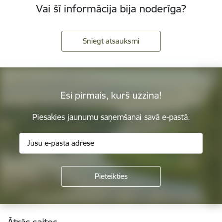
Vai šī informācija bija noderīga?
Sniegt atsauksmi
Esi pirmais, kurš uzzina!
Piesakies jaunumu saņemšanai savā e-pastā.
Kājene
Ātrās saites