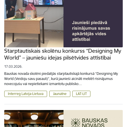
Starptautiskais skolēnu konkurss “Designing My
World” – jauniešu idejas pilsētvides attīstībai
17.03.2026.
Bauskas novada skolēni piedalījās starptautiskajā konkursā “Designing My
World (Veidoju savu pasauli)”, kurā jaunieši aicināti meklēt risinājumus
novecojušu vai nepietiekami izmantotu publisko…
Interreg Latvija-Lietuva
Jaunatne
LAT-LIT