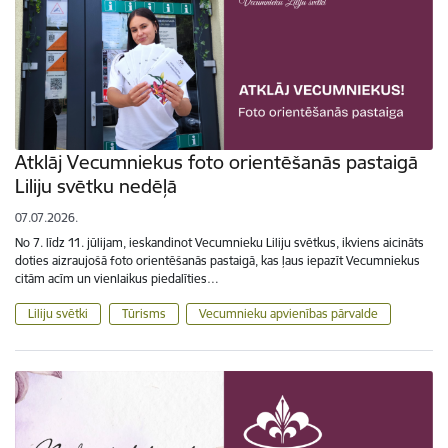
Atklāj Vecumniekus foto orientēšanās pastaigā
Liliju svētku nedēļā
07.07.2026.
No 7. līdz 11. jūlijam, ieskandinot Vecumnieku Liliju svētkus, ikviens aicināts
doties aizraujošā foto orientēšanās pastaigā, kas ļaus iepazīt Vecumniekus
citām acīm un vienlaikus piedalīties…
Liliju svētki
Tūrisms
Vecumnieku apvienības pārvalde