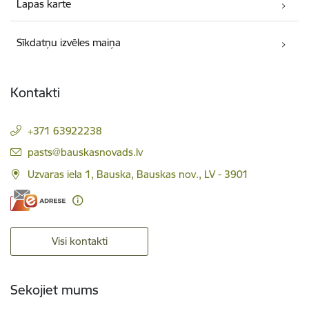
Lapas karte
Sīkdatņu izvēles maiņa
Kontakti
+371 63922238
E-pasts:
pasts@bauskasnovads.lv
Uzvaras iela 1, Bauska, Bauskas nov., LV - 3901
Visi kontakti
Sekojiet mums