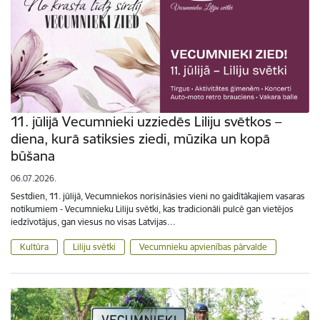
11. jūlijā Vecumnieki uzziedēs Liliju svētkos –
diena, kurā satiksies ziedi, mūzika un kopā
būšana
06.07.2026.
Sestdien, 11. jūlijā, Vecumniekos norisināsies vieni no gaidītākajiem vasaras
notikumiem - Vecumnieku Liliju svētki, kas tradicionāli pulcē gan vietējos
iedzīvotājus, gan viesus no visas Latvijas…
Kultūra
Liliju svētki
Vecumnieku apvienības pārvalde