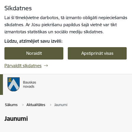
Pāriet uz lapas saturu
Sīkdatnes
Spied
lai meklētu
Enter
Lai šī tīmekļvietne darbotos, tā izmanto obligāti nepieciešamās
sīkdatnes. Ar Jūsu piekrišanu papildus šajā vietnē var tikt
izmantotas statistikas un sociālo mediju sīkdatnes.
Lūdzu, atzīmējiet savu izvēli:
Noraidīt
Apstiprināt visas
Pārvaldīt sīkdatnes
Sākums
Aktualitātes
Jaunumi
Jaunumi