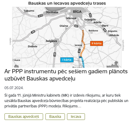
Ar PPP instrumentu pēc sešiem gadiem plānots
uzbūvēt Bauskas apvedceļu
05.07.2024.
Šī gada 11. jūnijā Ministru kabinets (MK) ir izdevis rīkojumu, ar kuru tiek
uzsākta Bauskas apvedceļa būvniecības projekta realizācija pēc publiskās un
privātās partnerības (PPP) modeļa. Rīkojums…
Bauskas apvedceļš
Bauska
Iecava