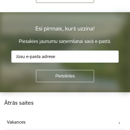
Esi pirmais, kurš uzzina!
Piesakies jaunumu saņemšanai savā e-pastā.
Kājene
Ātrās saites
Vakances