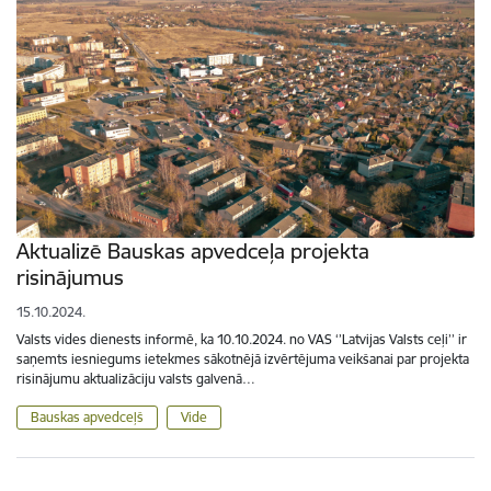
Aktualizē Bauskas apvedceļa projekta
risinājumus
15.10.2024.
Valsts vides dienests informē, ka 10.10.2024. no VAS ‘’Latvijas Valsts ceļi’’ ir
saņemts iesniegums ietekmes sākotnējā izvērtējuma veikšanai par projekta
risinājumu aktualizāciju valsts galvenā…
Bauskas apvedceļš
Vide