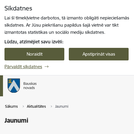
Pāriet uz lapas saturu
Sīkdatnes
Spied
lai meklētu
Enter
Lai šī tīmekļvietne darbotos, tā izmanto obligāti nepieciešamās
sīkdatnes. Ar Jūsu piekrišanu papildus šajā vietnē var tikt
izmantotas statistikas un sociālo mediju sīkdatnes.
Lūdzu, atzīmējiet savu izvēli:
Noraidīt
Apstiprināt visas
Pārvaldīt sīkdatnes
Sākums
Aktualitātes
Jaunumi
Jaunumi