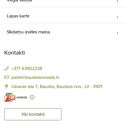
Lapas karte
Sīkdatņu izvēles maiņa
Kontakti
+371 63922238
E-pasts:
pasts@bauskasnovads.lv
Uzvaras iela 1, Bauska, Bauskas nov., LV - 3901
Visi kontakti