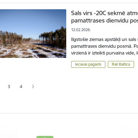
Sals virs -20C sekmē at
pamattrases dienvidu p
12.02.2026.
Ilgstošie ziemas apstākļi un sal
pamattrases dienvidu posmā. Pam
virzienā ir izteikti purvaina vide
Iecavas pagasts
Rail Baltica
ana
3
4
jā lapa
pa
Lapa
Lapa