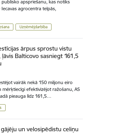
publisko apspriešanu, kas notiks
0 Iecavas agrocentra telpās,
iešana
Uzņēmējdarbība
tīcijas ārpus sprostu vistu
 ļāvis Balticovo sasniegt 161,5
u
stējot vairāk nekā 150 miljonu eiro
 mērķtiecīgi efektivizējot ražošanu, AS
gadā pieauga līdz 161,5…
s
gājēju un velosipēdistu celiņu