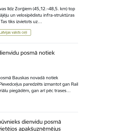
vas līdz Zorģiem (45,12.–48,5. km) top
ājēju un velosipēdistu infra-struktūras
as tiks izvietots uz…
Latvijas valsts ceļi
 dienvidu posmā notiek
s posmā Bauskas novadā notiek
Pievedceļus paredzēts izmantot gan Rail
eriālu piegādēm, gan arī pēc trases…
 būvnieks dienvidu posmā
0 vietējos apakšuzņēmējus