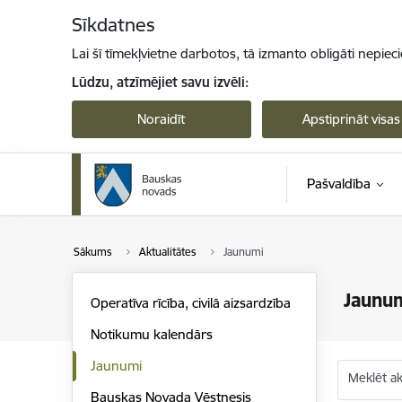
Pāriet uz lapas saturu
Sīkdatnes
Lai šī tīmekļvietne darbotos, tā izmanto obligāti nepiec
Lūdzu, atzīmējiet savu izvēli:
Noraidīt
Apstiprināt visas
Pašvaldība
Sākums
Aktualitātes
Jaunumi
Jaunu
Operatīva rīcība, civilā aizsardzība
Notikumu kalendārs
Jaunumi
Meklēt akt
Bauskas Novada Vēstnesis