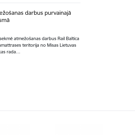
mežošanas darbus purvainajā
osmā
s sekmē atmežošanas darbus Rail Baltica
attrases teritorija no Misas Lietuvas
, kas rada…