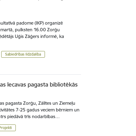
sultatīvā padome (IKP) organizē
6. martā, pulksten 16.00 Zorģu
ēdētājs Uģis Zāģers informē, ka
Sabiedrības līdzdalība
as Iecavas pagasta bibliotēkās
vas pagasta Zorģu, Zālītes un Ziemeļu
tivitātes 7-25 gadus veciem bērniem un
ntrs piedāvā trīs nodarbības…
Projekti