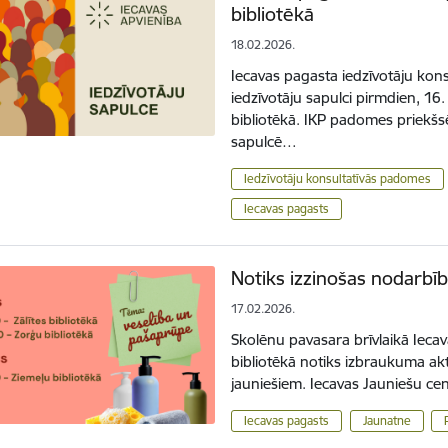
bibliotēkā
18.02.2026.
Iecavas pagasta iedzīvotāju kon
iedzīvotāju sapulci pirmdien, 1
bibliotēkā. IKP padomes priekšs
sapulcē…
Iedzīvotāju konsultatīvās padomes
Iecavas pagasts
Notiks izzinošas nodarbīb
17.02.2026.
Skolēnu pavasara brīvlaikā Ieca
bibliotēkā notiks izbraukuma ak
jauniešiem. Iecavas Jauniešu ce
Iecavas pagasts
Jaunatne