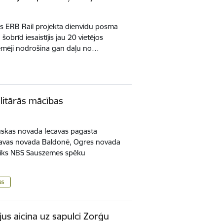
ks ERB Rail projekta dienvidu posma
šobrīd iesaistījis jau 20 vietējos
mēji nodrošina gan daļu no…
litārās mācības
auskas novada Iecavas pagasta
ekavas novada Baldonē, Ogres novada
tiks NBS Sauszemes spēku
as
jus aicina uz sapulci Zorģu