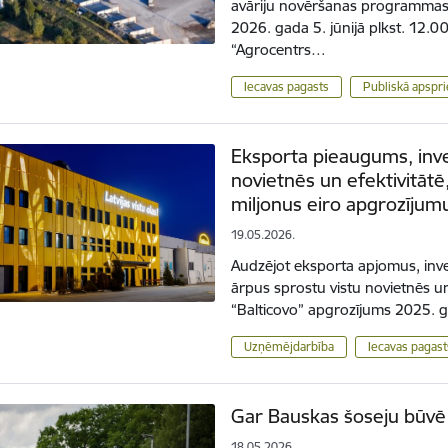
avāriju novēršanas programmas 
2026. gada 5. jūnijā plkst. 12.0
“Agrocentrs…
Iecavas pagasts
Publiskā apspr
Eksporta pieaugums, inves
novietnēs un efektivitātē,
miljonus eiro apgrozījum
19.05.2026.
Audzējot eksporta apjomus, inve
ārpus sprostu vistu novietnēs un
“Balticovo” apgrozījums 2025. 
Uzņēmējdarbība
Iecavas pagast
Gar Bauskas šoseju būvē 
18.05.2026.