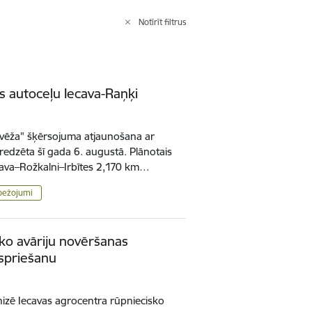
Notīrīt filtrus
s autoceļu Iecava-Raņķi
vēža" šķērsojuma atjaunošana ar
edzēta šī gada 6. augustā. Plānotais
ecava–Rožkalni–Irbītes 2,170 km…
bežojumi
ko avāriju novēršanas
spriešanu
zē Iecavas agrocentra rūpniecisko