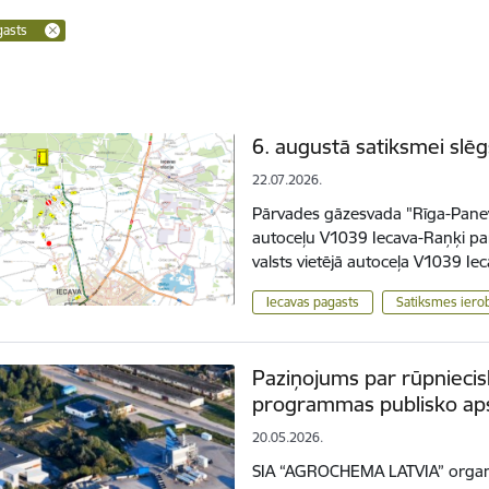
gasts
6. augustā satiksmei slēg
22.07.2026.
Pārvades gāzesvada "Rīga-Pane
autoceļu V1039 Iecava-Raņķi par
valsts vietējā autoceļa V1039 I
Iecavas pagasts
Satiksmes iero
Paziņojums par rūpniecis
programmas publisko ap
20.05.2026.
SIA “AGROCHEMA LATVIA” organi