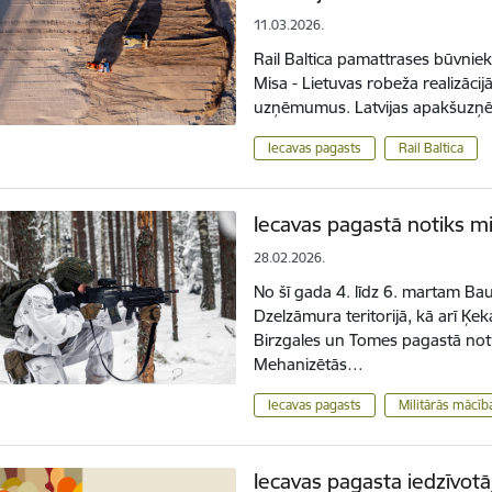
11.03.2026.
Rail Baltica pamattrases būvnie
Misa - Lietuvas robeža realizācijā 
uzņēmumus. Latvijas apakšuzņē
Iecavas pagasts
Rail Baltica
Iecavas pagastā notiks mi
28.02.2026.
No šī gada 4. līdz 6. martam B
Dzelzāmura teritorijā, kā arī Ķ
Birzgales un Tomes pagastā no
Mehanizētās…
Iecavas pagasts
Militārās mācīb
Iecavas pagasta iedzīvotā