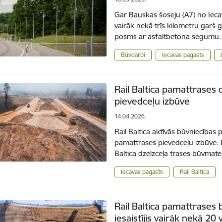
Gar Bauskas šoseju (A7) no Ieca
vairāk nekā trīs kilometru garš g
posms ar asfaltbetona segumu. T
Būvdarbi
Iecavas pagasts
Rail Baltica pamattrases
pievedceļu izbūve
14.04.2026.
Rail Baltica aktīvās būvniecība
pamattrases pievedceļu izbūve. 
Baltica dzelzceļa trases būvmat
Iecavas pagasts
Rail Baltica
Rail Baltica pamattrases
iesaistījis vairāk nekā 2