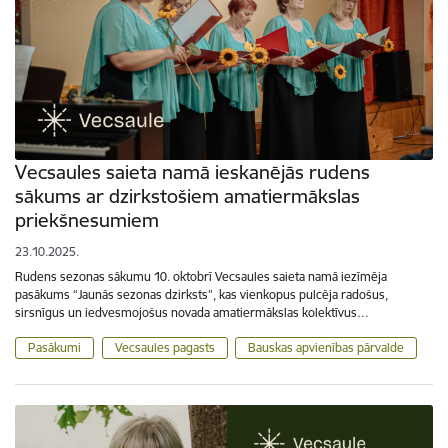
Vecsaules saieta namā ieskanējās rudens
sākums ar dzirkstošiem amatiermākslas
priekšnesumiem
23.10.2025.
Rudens sezonas sākumu 10. oktobrī Vecsaules saieta namā iezīmēja
pasākums “Jaunās sezonas dzirksts”, kas vienkopus pulcēja radošus,
sirsnīgus un iedvesmojošus novada amatiermākslas kolektīvus…
Pasākumi
Vecsaules pagasts
Bauskas apvienības pārvalde