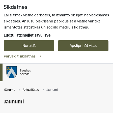
Pāriet uz lapas saturu
Sīkdatnes
Spied
lai meklētu
Enter
Lai šī tīmekļvietne darbotos, tā izmanto obligāti nepieciešamās
sīkdatnes. Ar Jūsu piekrišanu papildus šajā vietnē var tikt
izmantotas statistikas un sociālo mediju sīkdatnes.
Lūdzu, atzīmējiet savu izvēli:
Noraidīt
Apstiprināt visas
Pārvaldīt sīkdatnes
Sākums
Aktualitātes
Jaunumi
Jaunumi