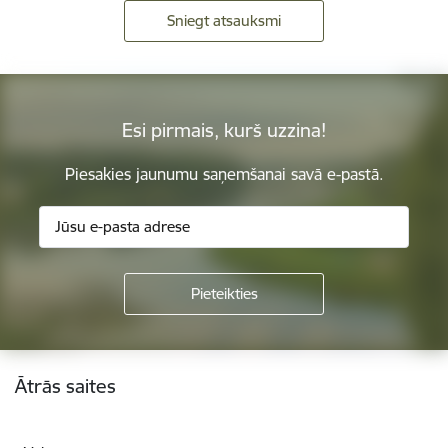
Sniegt atsauksmi
Esi pirmais, kurš uzzina!
Piesakies jaunumu saņemšanai savā e-pastā.
Kājene
Ātrās saites