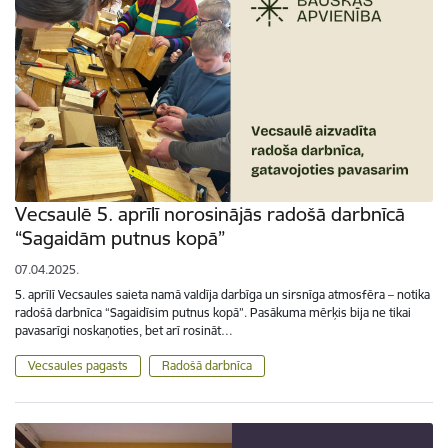
Vecsaulē 5. aprīlī norosinājās radošā darbnīcā
“Sagaidām putnus kopā”
07.04.2025.
5. aprīlī Vecsaules saieta namā valdīja darbīga un sirsnīga atmosfēra – notika
radošā darbnīca “Sagaidīsim putnus kopā”. Pasākuma mērķis bija ne tikai
pavasarīgi noskaņoties, bet arī rosināt…
Vecsaules pagasts
Radošā darbnīca