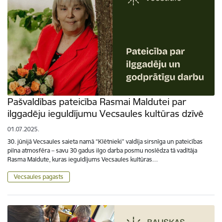
Pašvaldības pateicība Rasmai Maldutei par
ilggadēju ieguldījumu Vecsaules kultūras dzīvē
01.07.2025.
30. jūnijā Vecsaules saieta namā “Klētnieki” valdīja sirsnīga un pateicības
pilna atmosfēra – savu 30 gadus ilgo darba posmu noslēdza tā vadītāja
Rasma Maldute, kuras ieguldījums Vecsaules kultūras…
Vecsaules pagasts