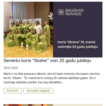
Sieviešu koris “Skalve'' svin 25 gadu jubileju
18.03.2025.
Marts ir ne tikai pavasara sākums, bet arī īpašs mēnesis Vecsaules sieviešu
korim "Skalve". 15. martā koris svinēja 25 radošās darbības gadus. Šis ir
nozīmīgs atskaites punkts, kas ļauj atskatīties…
Koncerts
Vecsaules pagasts