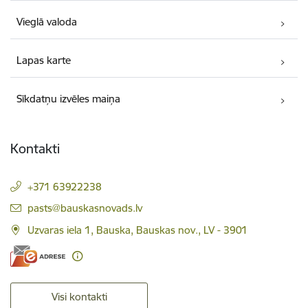
Vieglā valoda
Lapas karte
Sīkdatņu izvēles maiņa
Kontakti
+371 63922238
E-pasts:
pasts@bauskasnovads.lv
Uzvaras iela 1, Bauska, Bauskas nov., LV - 3901
Visi kontakti