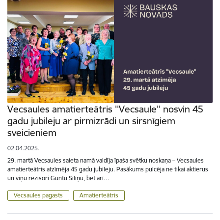
Vecsaules amatierteātris ''Vecsaule'' nosvin 45
gadu jubileju ar pirmizrādi un sirsnīgiem
sveicieniem
02.04.2025.
29. martā Vecsaules saieta namā valdīja īpaša svētku noskaņa – Vecsaules
amatierteātris atzīmēja 45 gadu jubileju. Pasākums pulcēja ne tikai aktierus
un viņu režisori Guntu Siliņu, bet arī…
Vecsaules pagasts
Amatierteātris