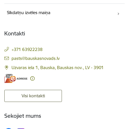
Sīkdatņu izvēles maiņa
Kontakti
+371 63922238
E-pasts:
pasts@bauskasnovads.lv
Uzvaras iela 1, Bauska, Bauskas nov., LV - 3901
Visi kontakti
Sekojiet mums