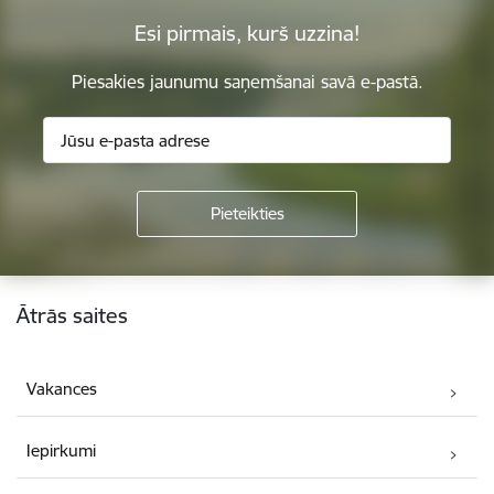
Esi pirmais, kurš uzzina!
Piesakies jaunumu saņemšanai savā e-pastā.
Kājene
Ātrās saites
Vakances
Iepirkumi