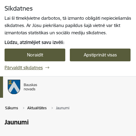
Pāriet uz lapas saturu
Sīkdatnes
Spied
lai meklētu
Enter
Lai šī tīmekļvietne darbotos, tā izmanto obligāti nepieciešamās
sīkdatnes. Ar Jūsu piekrišanu papildus šajā vietnē var tikt
izmantotas statistikas un sociālo mediju sīkdatnes.
Lūdzu, atzīmējiet savu izvēli:
Noraidīt
Apstiprināt visas
Pārvaldīt sīkdatnes
Sākums
Aktualitātes
Jaunumi
Jaunumi