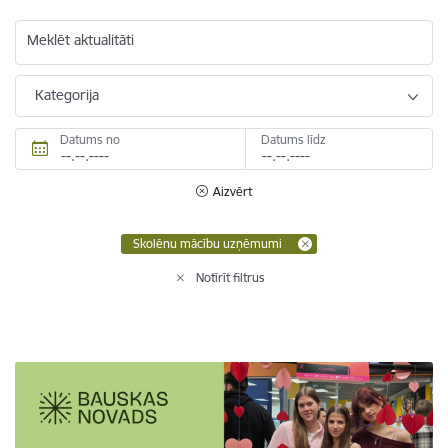
Meklēt aktualitāti
Kategorija
Datums no
Datums līdz
Aizvērt
Skolēnu mācību uzņēmumi
Notīrīt filtrus