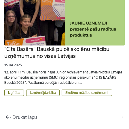
“Cits Bazārs” Bauskā pulcē skolēnu mācību
uzņēmumus no visas Latvijas
15.04.2025.
12. aprīlī Rimi Bauska norisinājās Junior Achievement Latvia rīkotais Latvijas
skolēnu mācību uzņēmumu (SMU) reģionālais pasākums "CITS BAZĀRS
Bauskā 2025". Pasākumā pulcējās radošākie un…
Izglītība
Uzņēmējdarbība
Skolēnu mācību uzņēmumi
Drukāt lapu