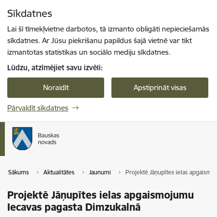
Pāriet uz lapas saturu
Sīkdatnes
Spied
lai meklētu
Enter
Lai šī tīmekļvietne darbotos, tā izmanto obligāti nepieciešamās
sīkdatnes. Ar Jūsu piekrišanu papildus šajā vietnē var tikt
izmantotas statistikas un sociālo mediju sīkdatnes.
Lūdzu, atzīmējiet savu izvēli:
Noraidīt
Apstiprināt visas
Pārvaldīt sīkdatnes
Sākums
Aktualitātes
Jaunumi
Projektē Jāņupītes ielas apgaism
Projektē Jāņupītes ielas apgaismojumu
Iecavas pagasta Dimzukalnā