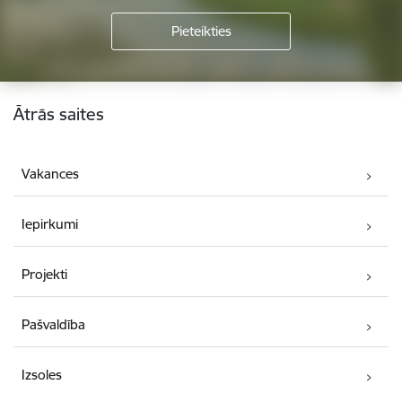
Kājene
Ātrās saites
Vakances
Iepirkumi
Projekti
Pašvaldība
Izsoles