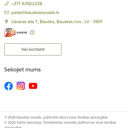
+371 63922238
E-pasts:
pasts@bauskasnovads.lv
Uzvaras iela 1, Bauska, Bauskas nov., LV - 3901
Visi kontakti
Sekojiet mums
© 2026 Bauskas novads, publicētā satura visas tiesības aizsargātas.
© 2020 Valsts kanceleja, Tīmekļvietņu vienotās platformas visas tiesības
aizsargātas.