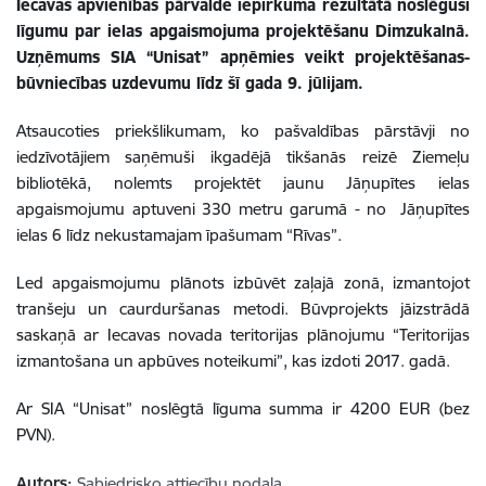
Iecavas apvienības pārvalde iepirkuma rezultātā noslēgusi
līgumu par ielas apgaismojuma projektēšanu Dimzukalnā.
Uzņēmums SIA “Unisat” apņēmies veikt projektēšanas-
būvniecības uzdevumu līdz šī gada 9. jūlijam.
Atsaucoties priekšlikumam, ko pašvaldības pārstāvji no
iedzīvotājiem saņēmuši ikgadējā tikšanās reizē Ziemeļu
bibliotēkā, nolemts projektēt jaunu Jāņupītes ielas
apgaismojumu aptuveni 330 metru garumā -
no Jāņupītes
ielas 6 līdz nekustamajam īpašumam “Rīvas”.
Led apgaismojumu plānots izbūvēt zaļajā zonā, izmantojot
tranšeju un caurduršanas metodi. Būvprojekts jāizstrādā
saskaņā ar Iecavas novada teritorijas plānojumu “Teritorijas
izmantošana un apbūves noteikumi”, kas izdoti 2017. gadā.
Ar SIA “Unisat” noslēgtā līguma summa ir 4200 EUR (bez
PVN).
Autors:
Sabiedrisko attiecību nodaļa