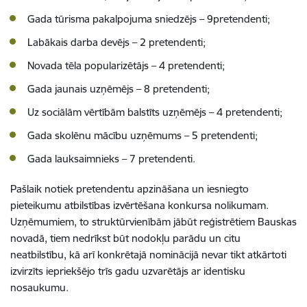
Gada tūrisma pakalpojuma sniedzējs – 9pretendenti;
Labākais darba devējs – 2 pretendenti;
Novada tēla popularizētājs – 4 pretendenti;
Gada jaunais uzņēmējs – 8 pretendenti;
Uz sociālām vērtībām balstīts uzņēmējs – 4 pretendenti;
Gada skolēnu mācību uzņēmums – 5 pretendenti;
Gada lauksaimnieks – 7 pretendenti.
Pašlaik notiek pretendentu apzināšana un iesniegto
pieteikumu atbilstības izvērtēšana konkursa nolikumam.
Uzņēmumiem, to struktūrvienībām jābūt reģistrētiem Bauskas
novadā, tiem nedrīkst būt nodokļu parādu un citu
neatbilstību, kā arī konkrētajā nominācijā nevar tikt atkārtoti
izvirzīts iepriekšējo trīs gadu uzvarētājs ar identisku
nosaukumu.