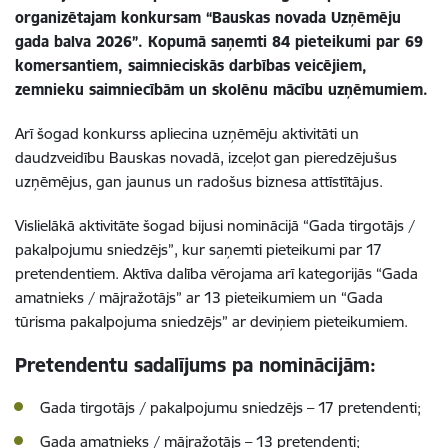
organizētajam konkursam “Bauskas novada Uzņēmēju
gada balva 2026”. Kopumā saņemti 84 pieteikumi par 69
komersantiem, saimnieciskās darbības veicējiem,
zemnieku saimniecībām un skolēnu mācību uzņēmumiem.
Arī šogad konkurss apliecina uzņēmēju aktivitāti un
daudzveidību Bauskas novadā, izceļot gan pieredzējušus
uzņēmējus, gan jaunus un radošus biznesa attīstītājus.
Vislielākā aktivitāte šogad bijusi nominācijā “Gada tirgotājs /
pakalpojumu sniedzējs”, kur saņemti pieteikumi par 17
pretendentiem. Aktīva dalība vērojama arī kategorijās “Gada
amatnieks / mājražotājs” ar 13 pieteikumiem un “Gada
tūrisma pakalpojuma sniedzējs” ar deviņiem pieteikumiem.
Pretendentu sadalījums pa nominācijām:
Gada tirgotājs / pakalpojumu sniedzējs – 17 pretendenti;
Gada amatnieks / mājražotājs – 13 pretendenti;