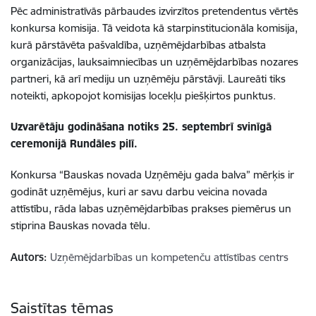
Pēc administratīvās pārbaudes izvirzītos pretendentus vērtēs
konkursa komisija. Tā veidota kā starpinstitucionāla komisija,
kurā pārstāvēta pašvaldība, uzņēmējdarbības atbalsta
organizācijas, lauksaimniecības un uzņēmējdarbības nozares
partneri, kā arī mediju un uzņēmēju pārstāvji. Laureāti tiks
noteikti, apkopojot komisijas locekļu piešķirtos punktus.
Uzvarētāju godināšana notiks 25. septembrī svinīgā
ceremonijā Rundāles pilī.
Konkursa “Bauskas novada Uzņēmēju gada balva” mērķis ir
godināt uzņēmējus, kuri ar savu darbu veicina novada
attīstību, rāda labas uzņēmējdarbības prakses piemērus un
stiprina Bauskas novada tēlu.
Autors:
Uzņēmējdarbības un kompetenču attīstības centrs
Saistītas tēmas