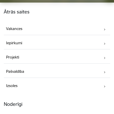
Kājene
Ātrās saites
Vakances
Iepirkumi
Projekti
Pašvaldība
Izsoles
Noderīgi