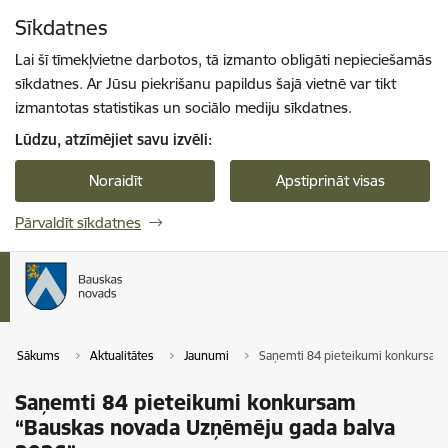
Pāriet uz lapas saturu
Sīkdatnes
Spied
lai meklētu
Enter
Lai šī tīmekļvietne darbotos, tā izmanto obligāti nepieciešamās
sīkdatnes. Ar Jūsu piekrišanu papildus šajā vietnē var tikt
izmantotas statistikas un sociālo mediju sīkdatnes.
Lūdzu, atzīmējiet savu izvēli:
Noraidīt
Apstiprināt visas
Pārvaldīt sīkdatnes
Sākums
Aktualitātes
Jaunumi
Saņemti 84 pieteikumi konkursam
Saņemti 84 pieteikumi konkursam
“Bauskas novada Uzņēmēju gada balva