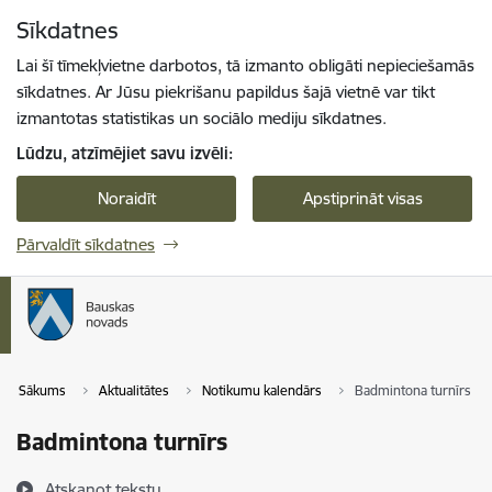
Pāriet uz lapas saturu
Sīkdatnes
Spied
lai meklētu
Enter
Lai šī tīmekļvietne darbotos, tā izmanto obligāti nepieciešamās
sīkdatnes. Ar Jūsu piekrišanu papildus šajā vietnē var tikt
izmantotas statistikas un sociālo mediju sīkdatnes.
Lūdzu, atzīmējiet savu izvēli:
Noraidīt
Apstiprināt visas
Pārvaldīt sīkdatnes
Sākums
Aktualitātes
Notikumu kalendārs
Badmintona turnīrs
Badmintona turnīrs
Atskaņot tekstu