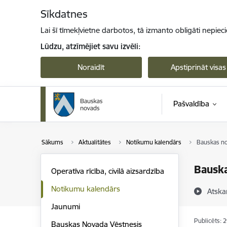
Pāriet uz lapas saturu
Sīkdatnes
Lai šī tīmekļvietne darbotos, tā izmanto obligāti nepiec
Lūdzu, atzīmējiet savu izvēli:
Noraidīt
Apstiprināt visas
Pašvaldība
Sākums
Aktualitātes
Notikumu kalendārs
Bauskas no
Bauska
Operatīva rīcība, civilā aizsardzība
Notikumu kalendārs
Atska
Jaunumi
Publicēts: 
Bauskas Novada Vēstnesis