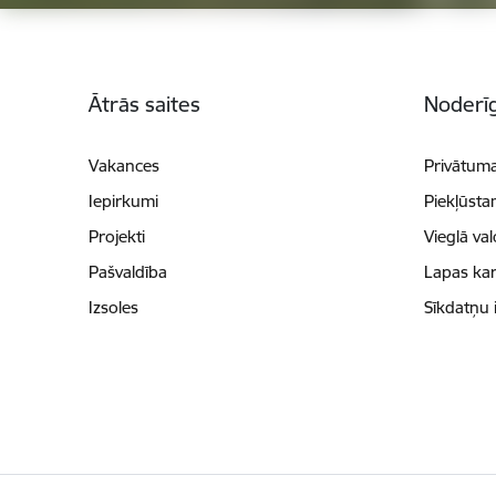
Kājene
Ātrās saites
Noderīg
Vakances
Privātuma
Iepirkumi
Piekļūsta
Projekti
Vieglā va
Pašvaldība
Lapas kar
Izsoles
Sīkdatņu 