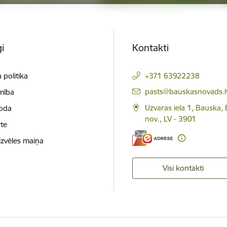
i
Kontakti
 politika
+371 63922238
E-pasts:
pasts@bauskasnovads.l
mība
Uzvaras iela 1, Bauska,
loda
nov., LV - 3901
te
izvēles maiņa
Visi kontakti