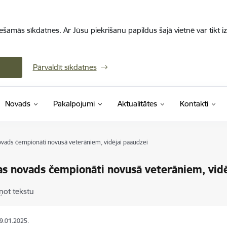
iešamās sīkdatnes. Ar Jūsu piekrišanu papildus šajā vietnē var tikt i
Pārvaldīt sīkdatnes
Novads
Pakalpojumi
Aktualitātes
Kontakti
vads čempionāti novusā veterāniem, vidējai paaudzei
s novads čempionāti novusā veterāniem, vidē
ņot tekstu
29.01.2025.