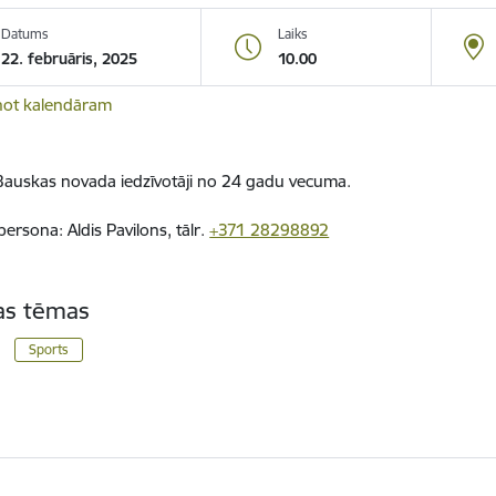
Datums
Laiks
22. februāris, 2025
10.00
not kalendāram
Bauskas novada iedzīvotāji no 24 gadu vecuma.
persona: Aldis Pavilons, tālr.
+371 28298892
tas tēmas
Sports