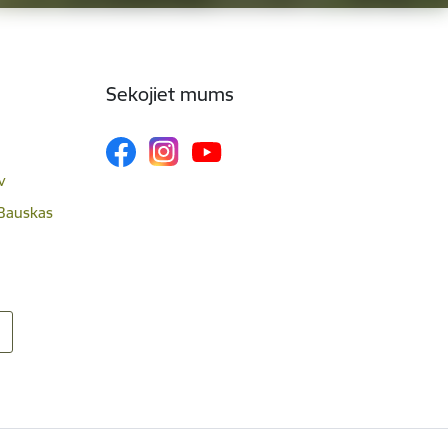
Sekojiet mums
v
 Bauskas