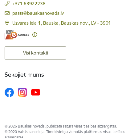
+371 63922238
E-pasts:
pasts@bauskasnovads.lv
Uzvaras iela 1, Bauska, Bauskas nov., LV - 3901
Visi kontakti
Sekojiet mums
© 2026 Bauskas novads, publicētā satura visas tiesības aizsargātas.
© 2020 Valsts kanceleja, Tīmekļvietņu vienotās platformas visas tiesības
aizsargātas.