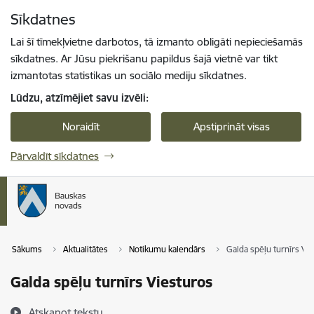
Pāriet uz lapas saturu
Sīkdatnes
Spied
lai meklētu
Enter
Lai šī tīmekļvietne darbotos, tā izmanto obligāti nepieciešamās
sīkdatnes. Ar Jūsu piekrišanu papildus šajā vietnē var tikt
izmantotas statistikas un sociālo mediju sīkdatnes.
Lūdzu, atzīmējiet savu izvēli:
Noraidīt
Apstiprināt visas
Pārvaldīt sīkdatnes
Sākums
Aktualitātes
Notikumu kalendārs
Galda spēļu turnīrs Vi
Galda spēļu turnīrs Viesturos
Atskaņot tekstu