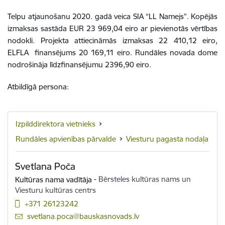
Telpu atjaunošanu 2020. gadā veica SIA “LL Namejs”. Kopējās
izmaksas sastāda EUR 23 969,04 eiro ar pievienotās vērtības
nodokli. Projekta attiecināmās izmaksas 22 410,12 eiro,
ELFLA finansējums 20 169,11 eiro. Rundāles novada dome
nodrošināja līdzfinansējumu 2396,90 eiro.
Atbildīgā persona:
Izpilddirektora vietnieks
Rundāles apvienības pārvalde
Viesturu pagasta nodaļa
Svetlana Poča
Kultūras nama vadītāja
-
Bērsteles kultūras nams un
Viesturu kultūras centrs
+371 26123242
E-pasts:
svetlana.poca@bauskasnovads.lv