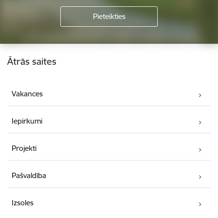
Kājene
Ātrās saites
Vakances
Iepirkumi
Projekti
Pašvaldība
Izsoles