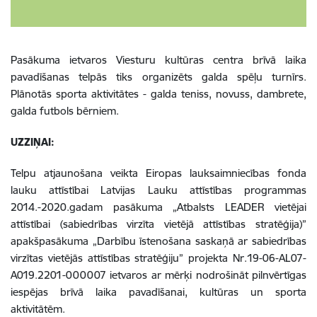
Pasākuma ietvaros Viesturu kultūras centra brīvā laika
pavadīšanas telpās tiks organizēts galda spēļu turnīrs.
Plānotās sporta aktivitātes - galda teniss, novuss, dambrete,
galda futbols bērniem.
UZZIŅAI:
Telpu atjaunošana veikta Eiropas lauksaimniecības fonda
lauku attīstībai Latvijas Lauku attīstības programmas
2014.-2020.gadam pasākuma „Atbalsts LEADER vietējai
attīstībai (sabiedrības virzīta vietējā attīstības stratēģija)”
apakšpasākuma „Darbību īstenošana saskaņā ar sabiedrības
virzītas vietējās attīstības stratēģiju” projekta Nr.19-06-AL07-
A019.2201-000007 ietvaros ar mērķi nodrošināt pilnvērtīgas
iespējas brīvā laika pavadīšanai, kultūras un sporta
aktivitātēm.