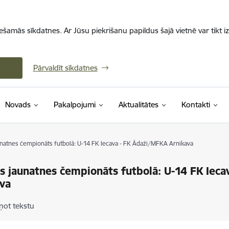
iešamās sīkdatnes. Ar Jūsu piekrišanu papildus šajā vietnē var tikt i
Pārvaldīt sīkdatnes
Novads
Pakalpojumi
Aktualitātes
Kontakti
aunatnes čempionāts futbolā: U-14 FK Iecava - FK Ādaži/MFKA Arnikava
as jaunatnes čempionāts futbolā: U-14 FK Iec
va
ņot tekstu