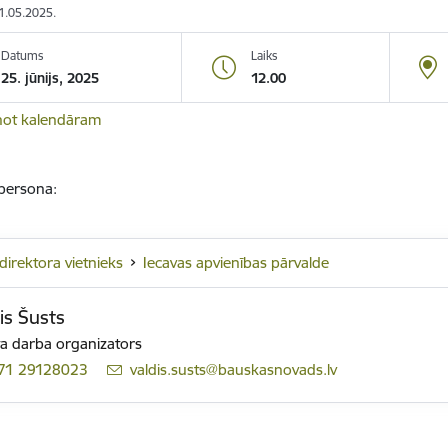
21.05.2025.
Datums
Laiks
25. jūnijs, 2025
12.00
not kalendāram
 persona:
ddirektora vietnieks
Iecavas apvienības pārvalde
is Šusts
a darba organizators
71 29128023
E-pasts:
valdis.susts@bauskasnovads.lv