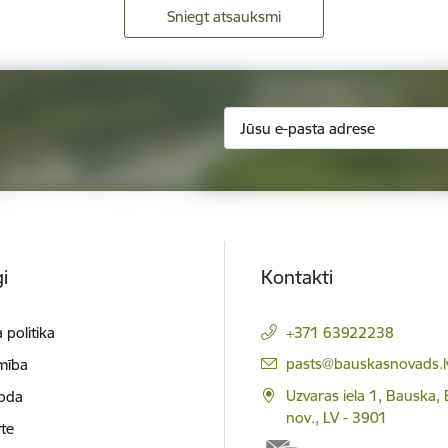
Sniegt atsauksmi
i
Kontakti
 politika
+371 63922238
E-pasts:
pasts@bauskasnovads.l
mība
Uzvaras iela 1, Bauska,
loda
nov., LV - 3901
te