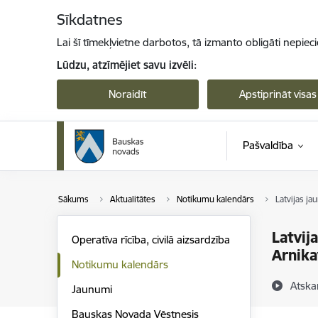
Pāriet uz lapas saturu
Sīkdatnes
Lai šī tīmekļvietne darbotos, tā izmanto obligāti nepiec
Lūdzu, atzīmējiet savu izvēli:
Noraidīt
Apstiprināt visas
Pašvaldība
Sākums
Aktualitātes
Notikumu kalendārs
Latvijas j
Latvij
Operatīva rīcība, civilā aizsardzība
Arnika
Notikumu kalendārs
Atska
Jaunumi
Bauskas Novada Vēstnesis