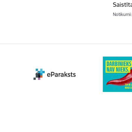
Saistī
Notikumi: