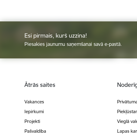
Esi pirmais, kurš uzzina!
Piesakies jaunumu saņemšanai savā e-pastā.
Kājene
Ātrās saites
Noderīg
Vakances
Privātuma
Iepirkumi
Piekļūsta
Projekti
Vieglā va
Pašvaldība
Lapas kar