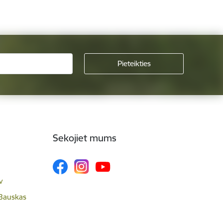
Sekojiet mums
v
 Bauskas