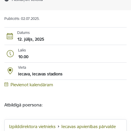
Publicēts: 02.07.2025.
Datums
12. jūlijs, 2025
Laiks
10.00
Vieta
Iecava, Iecavas stadions
Pievienot kalendāram
Atbildīgā poersona:
Izpilddirektora vietnieks
Iecavas apvienības pārvalde