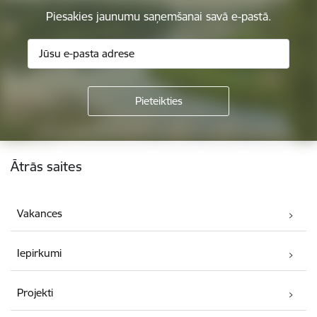
Piesakies jaunumu saņemšanai savā e-pastā.
Kājene
Ātrās saites
Vakances
Iepirkumi
Projekti