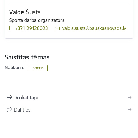
Valdis Šusts
Sporta darba organizators
+371 29128023
E-pasts:
valdis.susts@bauskasnovads.lv
Saistītas tēmas
Notikumi:
Sports
Drukāt lapu
Dalīties