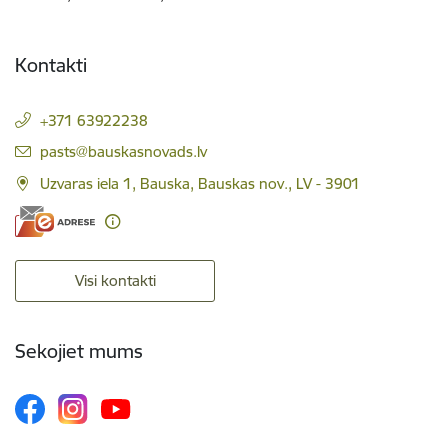
Kontakti
+371 63922238
E-pasts:
pasts@bauskasnovads.lv
Uzvaras iela 1, Bauska, Bauskas nov., LV - 3901
Visi kontakti
Sekojiet mums