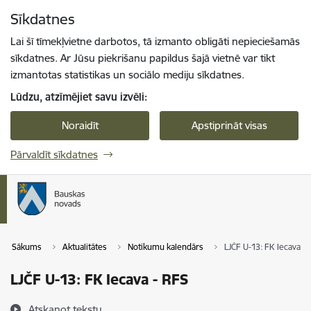
Pāriet uz lapas saturu
Sīkdatnes
Spied
lai meklētu
Enter
Lai šī tīmekļvietne darbotos, tā izmanto obligāti nepieciešamās
sīkdatnes. Ar Jūsu piekrišanu papildus šajā vietnē var tikt
izmantotas statistikas un sociālo mediju sīkdatnes.
Lūdzu, atzīmējiet savu izvēli:
Noraidīt
Apstiprināt visas
Pārvaldīt sīkdatnes
Sākums
Aktualitātes
Notikumu kalendārs
LJČF U-13: FK Iecava -
LJČF U-13: FK Iecava - RFS
Atskaņot tekstu