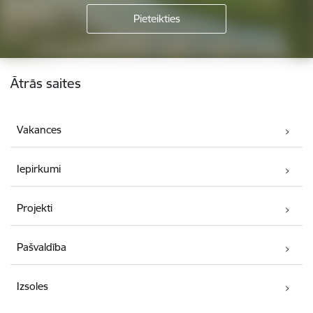
Kājene
Ātrās saites
Vakances
Iepirkumi
Projekti
Pašvaldība
Izsoles