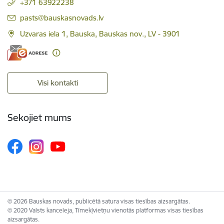
+371 63922238
E-pasts:
pasts@bauskasnovads.lv
Uzvaras iela 1, Bauska, Bauskas nov., LV - 3901
Visi kontakti
Sekojiet mums
© 2026 Bauskas novads, publicētā satura visas tiesības aizsargātas.
© 2020 Valsts kanceleja, Tīmekļvietņu vienotās platformas visas tiesības
aizsargātas.