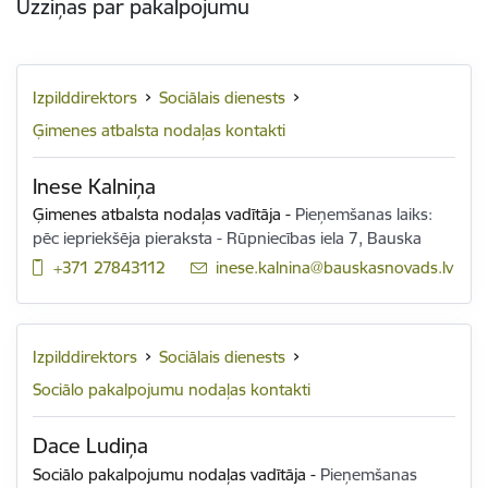
Uzziņas par pakalpojumu
Izpilddirektors
Sociālais dienests
Ģimenes atbalsta nodaļas kontakti
Inese Kalniņa
Ģimenes atbalsta nodaļas vadītāja
-
Pieņemšanas laiks:
pēc iepriekšēja pieraksta - Rūpniecības iela 7, Bauska
+371 27843112
E-pasts:
inese.kalnina@bauskasnovads.lv
Izpilddirektors
Sociālais dienests
Sociālo pakalpojumu nodaļas kontakti
Dace Ludiņa
Sociālo pakalpojumu nodaļas vadītāja
-
Pieņemšanas