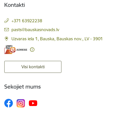
Kontakti
+371 63922238
E-pasts:
pasts@bauskasnovads.lv
Uzvaras iela 1, Bauska, Bauskas nov., LV - 3901
Visi kontakti
Sekojiet mums