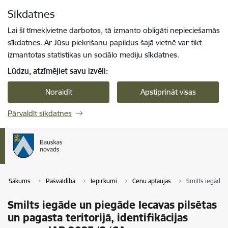
Pāriet uz lapas saturu
Sīkdatnes
Spied
lai meklētu
Enter
Lai šī tīmekļvietne darbotos, tā izmanto obligāti nepieciešamās
sīkdatnes. Ar Jūsu piekrišanu papildus šajā vietnē var tikt
izmantotas statistikas un sociālo mediju sīkdatnes.
Lūdzu, atzīmējiet savu izvēli:
Noraidīt
Apstiprināt visas
Pārvaldīt sīkdatnes
Sākums
Pašvaldība
Iepirkumi
Cenu aptaujas
Smilts iegāde u
Smilts iegāde un piegāde Iecavas pilsētas
un pagasta teritorijā, identifikācijas