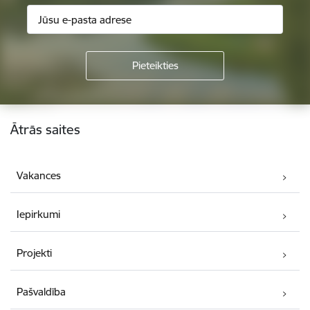
Kājene
Ātrās saites
Vakances
Iepirkumi
Projekti
Pašvaldība