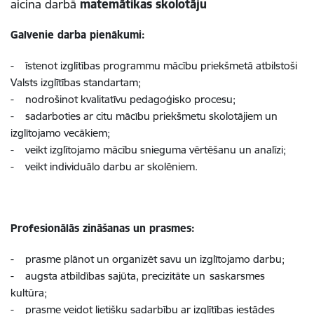
aicina darbā
matemātikas skolotāju
Galvenie darba pienākumi:
- īstenot izglītības programmu mācību priekšmetā atbilstoši
Valsts izglītības standartam;
- nodrošinot kvalitatīvu pedagoģisko procesu;
- sadarboties ar citu mācību priekšmetu skolotājiem un
izglītojamo vecākiem;
- veikt izglītojamo mācību snieguma vērtēšanu un analīzi;
- veikt individuālo darbu ar skolēniem.
Profesionālās zināšanas un prasmes:
- prasme plānot un organizēt savu un izglītojamo darbu;
- augsta atbildības sajūta, precizitāte un
saskarsmes
kult
ū
ra;
-
prasme veidot lieti
šķ
u sadarb
ī
bu ar izgl
ī
t
ī
bas iest
ā
des