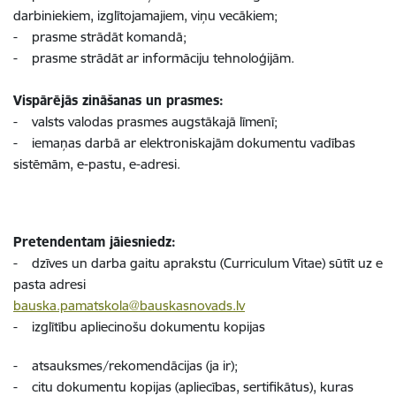
darbiniekiem, izgl
ī
tojamajiem, vi
ņ
u vec
ā
kiem;
-
prasme str
ā
d
ā
t komand
ā
;
-
prasme str
ā
d
ā
t ar inform
ā
ciju tehnolo
ģ
ij
ā
m.
Visp
ā
r
ē
j
ā
s zin
āš
anas un prasmes:
-
valsts valodas prasmes augst
ā
kaj
ā
l
ī
men
ī
;
-
iema
ņ
as darb
ā
ar elektroniskajām dokumentu vadības
sistēmām, e-pastu, e-adresi.
Pretendentam jāiesniedz:
- dzīves un darba gaitu aprakstu (Curriculum Vitae) sūtīt uz e
pasta adresi
bauska.pamatskola@bauskasnovads.lv
- izglītību apliecinošu dokumentu kopijas
- atsauksmes/rekomendācijas (ja ir);
- citu dokumentu kopijas (apliecības, sertifikātus), kuras