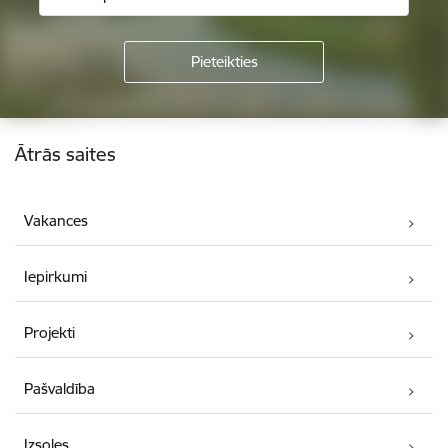
Kājene
Ātrās saites
Vakances
Iepirkumi
Projekti
Pašvaldība
Izsoles