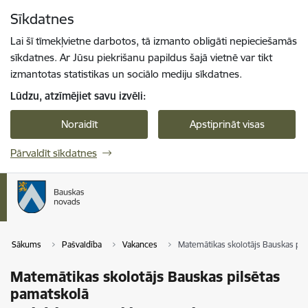
Pāriet uz lapas saturu
Sīkdatnes
Spied
lai meklētu
Enter
Lai šī tīmekļvietne darbotos, tā izmanto obligāti nepieciešamās
sīkdatnes. Ar Jūsu piekrišanu papildus šajā vietnē var tikt
izmantotas statistikas un sociālo mediju sīkdatnes.
Lūdzu, atzīmējiet savu izvēli:
Noraidīt
Apstiprināt visas
Pārvaldīt sīkdatnes
Sākums
Pašvaldība
Vakances
Matemātikas skolotājs Bauskas pil
Matemātikas skolotājs Bauskas pilsētas
pamatskolā