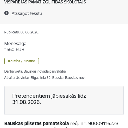
VISPĀRĒJĀS PAMATIZGLĪTĪBAS SKOLOTĀJS
Atskaņot tekstu
Publicēts: 03.06.2026.
Mēnešalga:
1560 EUR
Izglītība / Zinātne
Darba vieta: Bauskas novada pašvaldība
Atrašanās vieta:
Rīgas iela 32, Bauska, Bauskas nov.
Pretendentiem jāpiesakās līdz
31.08.2026.
Bauskas pilsētas pamatskola
reģ. nr. 90009116223