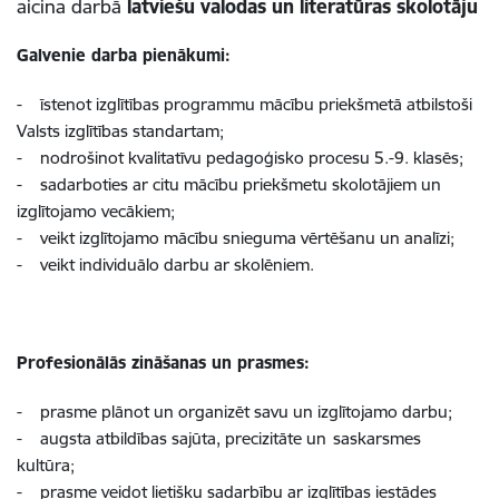
aicina darbā
latviešu valodas un literatūras skolotāju
Galvenie darba pienākumi:
- īstenot izglītības programmu mācību priekšmetā atbilstoši
Valsts izglītības standartam;
- nodrošinot kvalitatīvu pedagoģisko procesu 5.-9. klasēs;
- sadarboties ar citu mācību priekšmetu skolotājiem un
izglītojamo vecākiem;
- veikt izglītojamo mācību snieguma vērtēšanu un analīzi;
- veikt individuālo darbu ar skolēniem.
Profesionālās zināšanas un prasmes:
- prasme plānot un organizēt savu un izglītojamo darbu;
- augsta atbildības sajūta, precizitāte un
saskarsmes
kult
ū
ra;
-
prasme veidot lieti
šķ
u sadarb
ī
bu ar izgl
ī
t
ī
bas iest
ā
des