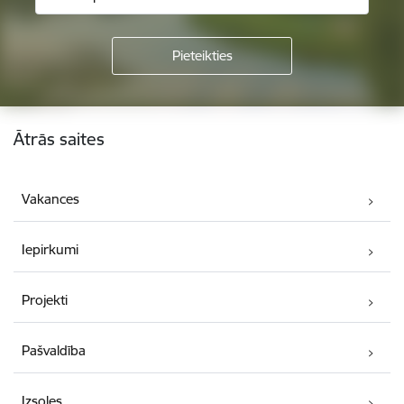
Kājene
Ātrās saites
Vakances
Iepirkumi
Projekti
Pašvaldība
Izsoles