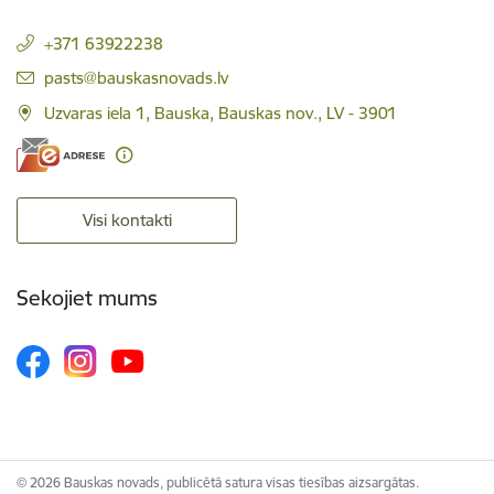
+371 63922238
E-pasts:
pasts@bauskasnovads.lv
Uzvaras iela 1, Bauska, Bauskas nov., LV - 3901
Visi kontakti
Sekojiet mums
© 2026 Bauskas novads, publicētā satura visas tiesības aizsargātas.