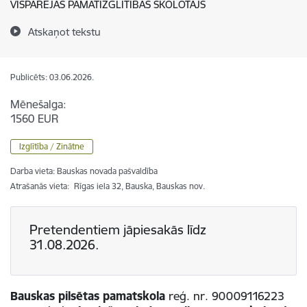
VISPĀRĒJĀS PAMATIZGLĪTĪBAS SKOLOTĀJS
Atskaņot tekstu
Publicēts: 03.06.2026.
Mēnešalga:
1560 EUR
Izglītība / Zinātne
Darba vieta: Bauskas novada pašvaldība
Atrašanās vieta:
Rīgas iela 32, Bauska, Bauskas nov.
Pretendentiem jāpiesakās līdz
31.08.2026.
Bauskas pilsētas pamatskola
reģ. nr. 90009116223