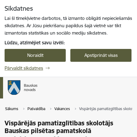
Pāriet uz lapas saturu
Sīkdatnes
Spied
lai meklētu
Enter
Lai šī tīmekļvietne darbotos, tā izmanto obligāti nepieciešamās
sīkdatnes. Ar Jūsu piekrišanu papildus šajā vietnē var tikt
izmantotas statistikas un sociālo mediju sīkdatnes.
Lūdzu, atzīmējiet savu izvēli:
Noraidīt
Apstiprināt visas
Pārvaldīt sīkdatnes
Sākums
Pašvaldība
Vakances
Vispārējās pamatizglītības skolotā
Vispārējās pamatizglītības skolotājs
Bauskas pilsētas pamatskolā