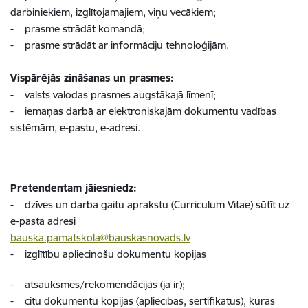
darbiniekiem, izgl
ī
tojamajiem, vi
ņ
u vec
ā
kiem;
-
prasme str
ā
d
ā
t komand
ā
;
-
prasme str
ā
d
ā
t ar inform
ā
ciju tehnolo
ģ
ij
ā
m.
Visp
ā
r
ē
j
ā
s zin
āš
anas un prasmes:
-
valsts valodas prasmes augst
ā
kaj
ā
l
ī
men
ī
;
-
iema
ņ
as darb
ā
ar elektroniskajām dokumentu vadības
sistēmām, e-pastu, e-adresi.
Pretendentam jāiesniedz:
- dzīves un darba gaitu aprakstu (Curriculum Vitae) sūtīt uz
e-pasta adresi
bauska.pamatskola@bauskasnovads.lv
- izglītību apliecinošu dokumentu kopijas
- atsauksmes/rekomendācijas (ja ir);
- citu dokumentu kopijas (apliecības, sertifikātus), kuras