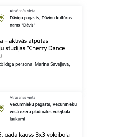
Atrašanās vieta
Dāviņu pagasts, Dāviņu kultūras
nams "Dāvis"
a – aktīvās atpūtas
u studijas "Cherry Dance
u
tbildīgā persona: Marina Saveļjeva,
Atrašanās vieta
Vecumnieku pagasts, Vecumnieku
vecā ezera pludmales volejbola
laukumi
. gada kauss 3x3 volejbolā