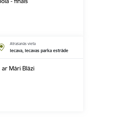
lā - fināls
Atrašanās vieta
Iecava, Iecavas parka estrāde
ar Māri Blāzi