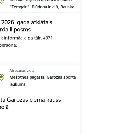
"Zemgale", Plūdoņa iela 9, Bauska
2026. gada atklātais
rdā II posms
k informācija pa tālr. +371
persona:
Atrašanās vieta
Mežotnes pagasts, Garozas sporta
laukums
ta Garozas ciema kauss
bolā