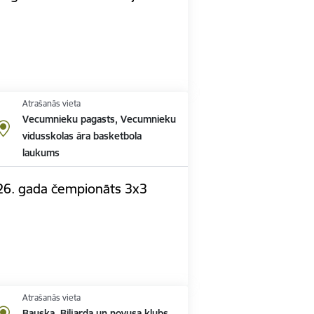
Atrašanās vieta
Vecumnieku pagasts, Vecumnieku
vidusskolas āra basketbola
laukums
6. gada čempionāts 3x3
Atrašanās vieta
Bauska, Biljarda un novusa klubs