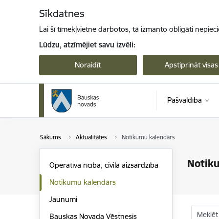
Pāriet uz lapas saturu
Sīkdatnes
Lai šī tīmekļvietne darbotos, tā izmanto obligāti nepiec
Lūdzu, atzīmējiet savu izvēli:
Noraidīt
Apstiprināt visas
Pašvaldība
Sākums
Aktualitātes
Notikumu kalendārs
Notik
Operatīva rīcība, civilā aizsardzība
Notikumu kalendārs
Jaunumi
Meklēt
Bauskas Novada Vēstnesis