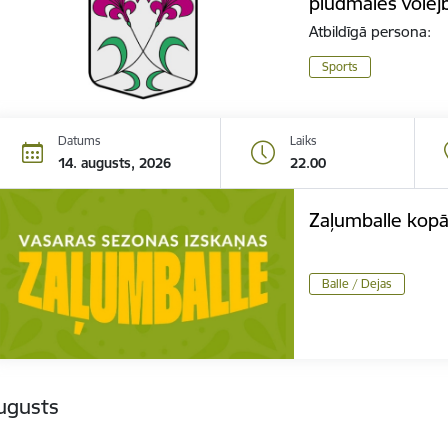
pludmales volejbo
Atbildīgā persona:
Sports
Datums
Laiks
14. augusts, 2026
22.00
Zaļumballe kopā 
Balle / Dejas
ugusts