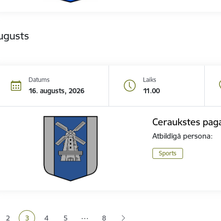
ugusts
Datums
Laiks
16. augusts, 2026
11.00
Ceraukstes paga
Atbildīgā persona:
Sports
ana
…
2
3
4
5
8
a
Lapa
Pašreizējā lapa
Lapa
Lapa