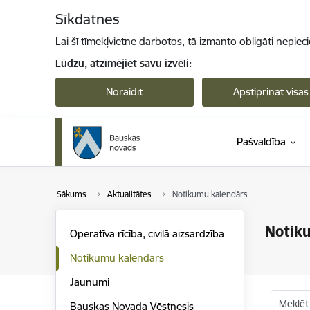
Pāriet uz lapas saturu
Sīkdatnes
Lai šī tīmekļvietne darbotos, tā izmanto obligāti nepiec
Lūdzu, atzīmējiet savu izvēli:
Noraidīt
Apstiprināt visas
Pašvaldība
Sākums
Aktualitātes
Notikumu kalendārs
Notik
Operatīva rīcība, civilā aizsardzība
Notikumu kalendārs
Jaunumi
Meklēt
Bauskas Novada Vēstnesis