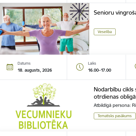
Senioru vingro
Veselība
Datums
Laiks
18. augusts, 2026
16.00–17.00
Nodarbību cikls
otrdienas obligāt
Atbildīgā persona: 
Tematisks pasākums