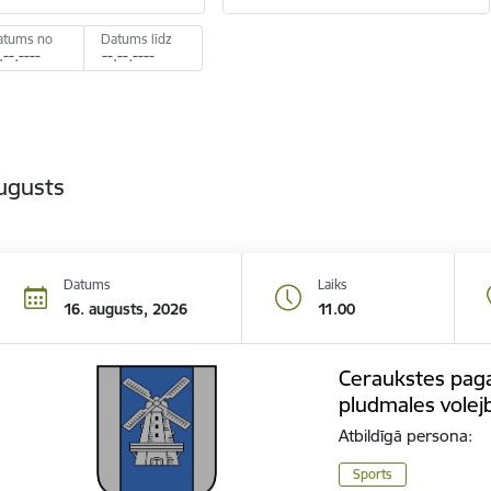
atums no
Datums līdz
ugusts
Datums
Laiks
16. augusts, 2026
11.00
Ceraukstes paga
pludmales volej
Atbildīgā persona:
Sports