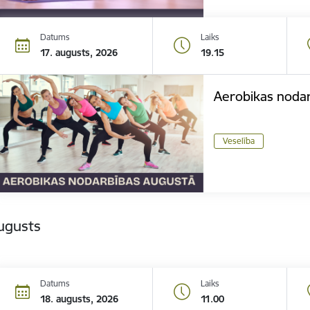
Datums
Laiks
17. augusts, 2026
19.15
Aerobikas noda
Veselība
ugusts
Datums
Laiks
18. augusts, 2026
11.00