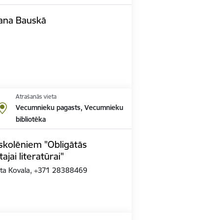
šana Bauskā
Atrašanās vieta
Vecumnieku pagasts, Vecumnieku
bibliotēka
 skolēniem "Obligātās
ajai literatūrai"
Rita Kovala, +371 28388469