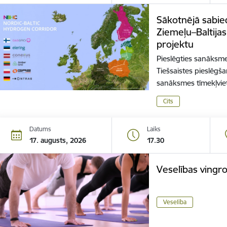
Sākotnējā sabie
Ziemeļu–Baltija
projektu
Pieslēgties sanāksmei
Tiešsaistes pieslēgša
sanāksmes tīmekļvi
Cits
Datums
Laiks
17. augusts, 2026
17.30
Veselības vingr
Veselība