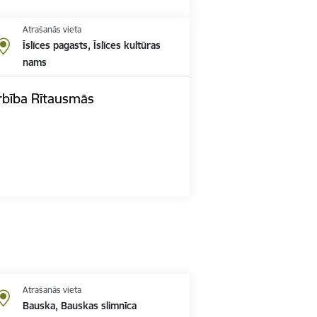
Atrašanās vieta
Īslīces pagasts, Īslīces kultūras
nams
rbība Rītausmās
Atrašanās vieta
Bauska, Bauskas slimnīca