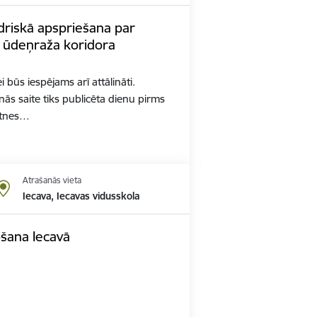
driskā apspriešana par
s ūdeņraža koridora
 būs iespējams arī attālināti.
nās saite tiks publicēta dienu pirms
etnes…
Atrašanās vieta
Iecava, Iecavas vidusskola
ošana Iecavā