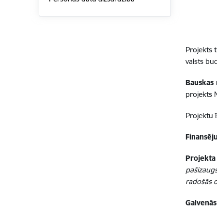
Projekts 
valsts bu
Bauskas 
projekts
Projektu 
Finansēj
Projekta
pašizaugs
radošās d
Galvenās 