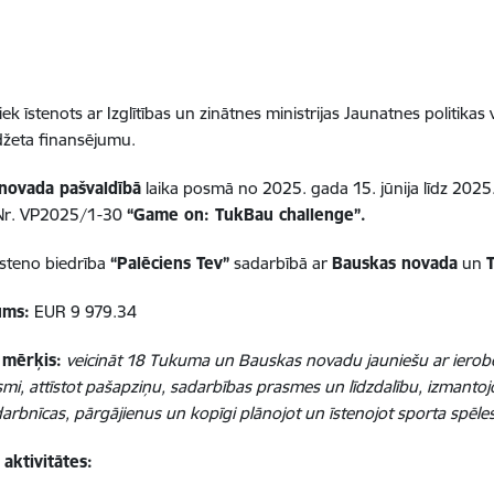
tiek īstenots ar Izglītības un zinātnes ministrijas Jaunatnes polit
džeta finansējumu.
novada pašvaldībā
laika posmā no 2025. gada 15. jūnija līdz 2025
Nr.
VP2025/1-30
“
Game on: TukBau challenge”.
īsteno
biedrība
“Palēciens Tev”
sadarbībā ar
Bauskas novada
un
ums:
EUR 9 979.34
 mērķis:
veicināt 18 Tukuma un Bauskas novadu jauniešu ar ierob
mi, attīstot pašapziņu, sadarbības prasmes un līdzdalību, izmantoj
arbnīcas, pārgājienus un kopīgi plānojot un īstenojot sporta spēles
aktivitātes: