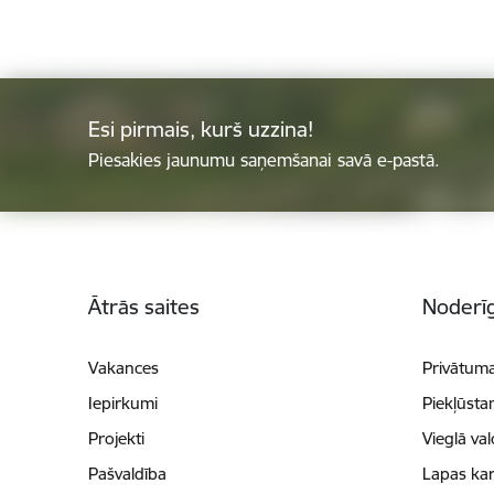
Esi pirmais, kurš uzzina!
Piesakies jaunumu saņemšanai savā e-pastā.
Kājene
Ātrās saites
Noderīg
Vakances
Privātuma
Iepirkumi
Piekļūsta
Projekti
Vieglā va
Pašvaldība
Lapas kar