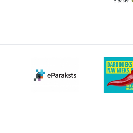
e-pasts:
a