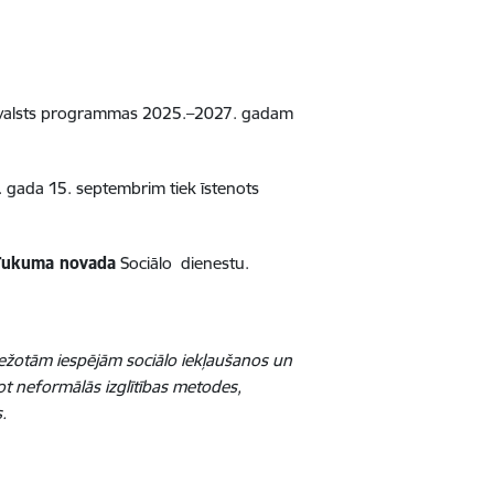
ikas valsts programmas 2025.–2027. gadam
. gada 15. septembrim tiek īstenots
Tukuma novada
Sociālo dienestu.
ežotām iespējām sociālo iekļaušanos un
ot neformālās izglītības metodes,
.