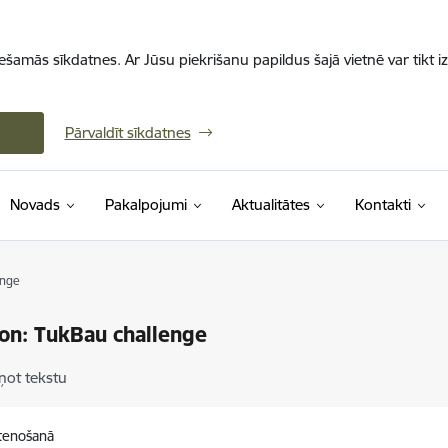
iešamās sīkdatnes. Ar Jūsu piekrišanu papildus šajā vietnē var tikt i
Pārvaldīt sīkdatnes
Novads
Pakalpojumi
Aktualitātes
Kontakti
enge
on: TukBau challenge
ņot tekstu
stenošanā