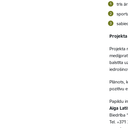
trīs ā
sport
sabied
Projekta 
Projekta 
medijprat
balstīta u
iedrošino
Plānots, k
pozitīvu e
Papildu i
Aiga Lat
Biedrība 
Tel. +371