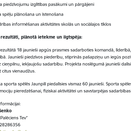
ra piedzīvojumu izglītības pasākumi un pārgājieni
a spēļu plānošana un īstenošana
rības informēšanas aktivitātes skolās un sociālajos tīklos
rezultāti, plānotā ietekme un ilgtspēja:
rezultātā 18 jaunieši apgūs prasmes sadarboties komandā, līderībā
ībā. Jaunieši piedzīvos piederību, stiprinās pašapziņu un iegūs poz
z cieņpilnu, iekļaujošu sadarbību. Projekta noslēgumā jaunieši dalīsi
t citus vienaudžus.
a sporta spēlēs Jaunpilī piedalīsies vismaz 60 jaunieši. Sporta spēle
mociju pieredzēšanai, fiziskai aktivitātei un savstarpējas sadarbības 
nformācijai:
išenko
“Palēciens Tev”
28286356