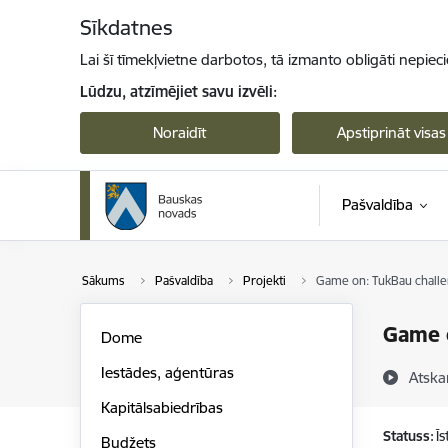
Pāriet uz lapas saturu
Sīkdatnes
Lai šī tīmekļvietne darbotos, tā izmanto obligāti nepiec
Lūdzu, atzīmējiet savu izvēli:
Noraidīt
Apstiprināt visas
Pašvaldība
Sākums
Pašvaldība
Projekti
Game on: TukBau chall
Game 
Dome
Iestādes, aģentūras
Atska
Kapitālsabiedrības
Statuss:
Ī
Budžets