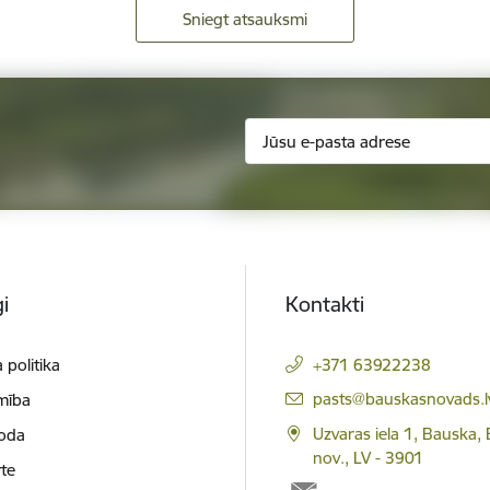
Sniegt atsauksmi
i
Kontakti
 politika
+371 63922238
E-pasts:
pasts@bauskasnovads.l
mība
Uzvaras iela 1, Bauska,
loda
nov., LV - 3901
te