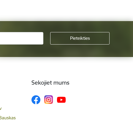
Sekojiet mums
v
 Bauskas