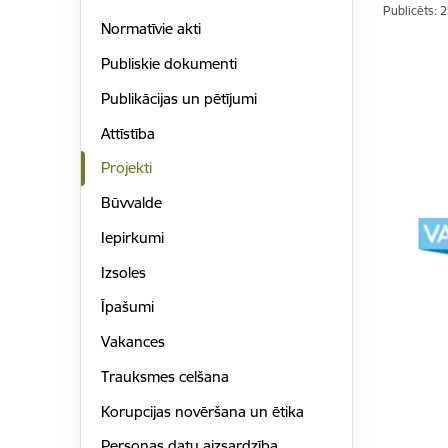
Publicēts: 
Normatīvie akti
Publiskie dokumenti
Publikācijas un pētījumi
Attīstība
Projekti
Būvvalde
Iepirkumi
Izsoles
Īpašumi
Vakances
Trauksmes celšana
Korupcijas novēršana un ētika
Personas datu aizsardzība