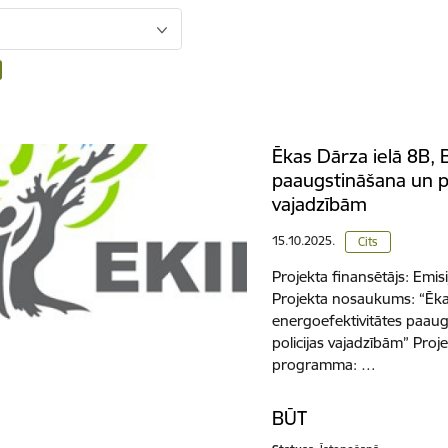
Ēkas Dārza ielā 8B,
paaugstināšana un pi
vajadzībām
15.10.2025.
Cits
Projekta finansētājs: Emis
Projekta nosaukums: “Ēka
energoefektivitātes paau
policijas vajadzībām” Proj
programma: …
BŪT