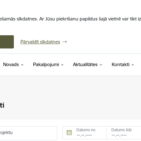
iešamās sīkdatnes. Ar Jūsu piekrišanu papildus šajā vietnē var tikt i
Pārvaldīt sīkdatnes
Novads
Pakalpojumi
Aktualitātes
Kontakti
ti
Datums no
Datums līdz
rojektu