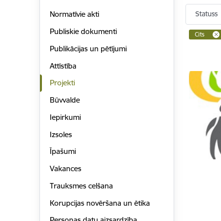
Statuss
Normatīvie akti
Publiskie dokumenti
Cits
Publikācijas un pētījumi
Attīstība
Projekti
Būvvalde
Iepirkumi
Izsoles
Īpašumi
Vakances
Trauksmes celšana
Korupcijas novēršana un ētika
Personas datu aizsardzība