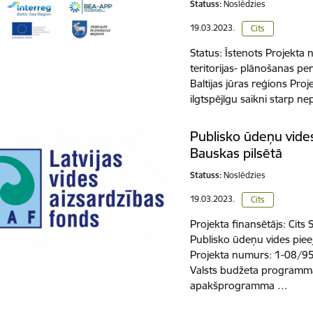
Statuss:
Noslēdzies
19.03.2023.
Cits
Status: Īstenots Projekta 
teritorijas- plānošanas pe
Baltijas jūras reģions Proj
ilgtspējīgu saikni starp 
Publisko ūdeņu vide
Bauskas pilsētā
Statuss:
Noslēdzies
19.03.2023.
Cits
Projekta finansētājs: Cits
Publisko ūdeņu vides pie
Projekta numurs: 1-08/
Valsts budžeta programma
apakšprogramma …