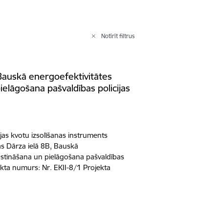
Notīrīt filtrus
 Bauskā energoefektivitātes
elāgošana pašvaldības policijas
ijas kvotu izsolīšanas instruments
s Dārza ielā 8B, Bauskā
gstināšana un pielāgošana pašvaldības
ekta numurs: Nr. EKII-8/1 Projekta