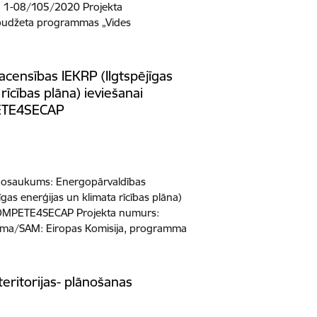
s: 1-08/105/2020 Projekta
budžeta programmas „Vides
censības IEKRP (Ilgtspējīgas
rīcības plāna) ieviešanai
PETE4SECAP
a nosaukums: Energopārvaldības
īgas enerģijas un klimata rīcības plāna)
 COMPETE4SECAP Projekta numurs:
ma/SAM: Eiropas Komisija, programma
teritorijas- plānošanas