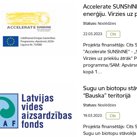
Accelerate SUNShINE
enerģiju. Virzies uz 
Statuss:
Noslēdzies
22.03.2023.
Cits
Projekta finansētājs: Cits
"Accelerate SUNShINE" - „
Virzies uz priekšu ātrāk”
programma/SAM: Apvārsni
kopā 1…
Sugu un biotopu stā
“Bauska” teritorijā
Statuss:
Noslēdzies
19.03.2023.
Cits
Projekta finansētājs: Cits
Sugu un biotopu stāvokļa