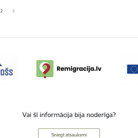
ana
2
zējā lapa
Lapa
Vai šī informācija bija noderīga?
Sniegt atsauksmi