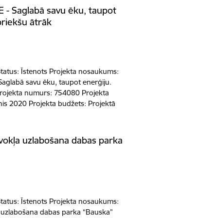
 - Saglabā savu ēku, taupot
priekšu ātrāk
 Status: Īstenots Projekta nosaukums:
Saglabā savu ēku, taupot enerģiju.
 Projekta numurs: 754080 Projekta
s 2020 Projekta budžets: Projektā
vokļa uzlabošana dabas parka
 Status: Īstenots Projekta nosaukums:
 uzlabošana dabas parka “Bauska”