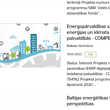
teritorijā Projekta numur
programma/SAM: Valsts 
aizsardzības fonds”…
Energopārvaldības sa
enerģijas un klimata 
pašvaldībās - COM
Statuss:
Noslēdzies
19.03.2023.
Cits
Status: Īstenots Projekt
sacensības IEKRP (Ilgtspēj
ieviešanai pašvaldībās -
754162 Projekta program
Apvārsnis 2020…
Baltijas enerģētikas 
perspektīvas