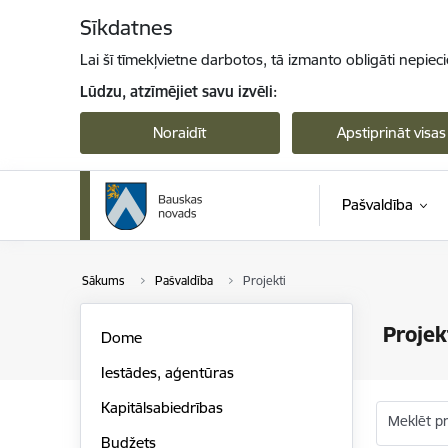
Pāriet uz lapas saturu
Sīkdatnes
Lai šī tīmekļvietne darbotos, tā izmanto obligāti nepiec
Lūdzu, atzīmējiet savu izvēli:
Noraidīt
Apstiprināt visas
Pašvaldība
Sākums
Pašvaldība
Projekti
Projek
Dome
Iestādes, aģentūras
Kapitālsabiedrības
Meklēt p
Budžets