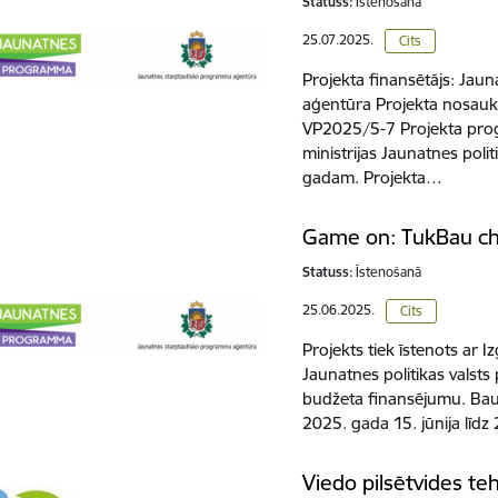
Statuss:
Īstenošanā
25.07.2025.
Cits
Projekta finansētājs: Ja
aģentūra Projekta nosau
VP2025/5-7 Projekta prog
ministrijas Jaunatnes pol
gadam. Projekta…
Game on: TukBau ch
Statuss:
Īstenošanā
25.06.2025.
Cits
Projekts tiek īstenots ar Iz
Jaunatnes politikas vals
budžeta finansējumu. Bau
2025. gada 15. jūnija līd
Viedo pilsētvides te