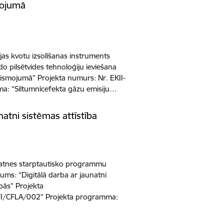
mojumā
ijas kvotu izsolīšanas instruments
o pilsētvides tehnoloģiju ieviešana
ismojumā” Projekta numurs: Nr. EKII-
a: “Siltumnīcefekta gāzu emisiju…
natni sistēmas attīstība
unatnes starptautisko programmu
ms: “Digitālā darba ar jaunatni
ībās” Projekta
3/I/CFLA/002” Projekta programma: