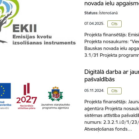
novada ielu apgais
Statuss:
Īstenošanā
07.04.2025.
Cits
Projekta finansētājs: Emis
Projekta nosaukums: “Vied
Bauskas novada ielu apga
3.1/31 Projekta programm
Digitālā darba ar jau
pašvaldībās
05.11.2024.
Cits
Projekta finansētājs: Ja
aģentūra Projekta nosauku
sistēmas attīstība pašvald
numurs: 2.3.2.1.i.0/1/2
Atveseļošanas fonds…