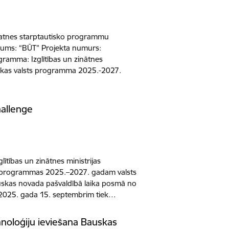
unatnes starptautisko programmu
kums: “BŪT” Projekta numurs:
ramma: Izglītības un zinātnes
itikas valsts programma 2025.-2027.
allenge
glītības un zinātnes ministrijas
ts programmas 2025.–2027. gadam valsts
skas novada pašvaldībā laika posmā no
z 2025. gada 15. septembrim tiek…
hnoloģiju ieviešana Bauskas