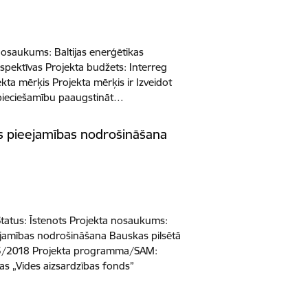
nosaukums: Baltijas enerģētikas
rspektīvas Projekta budžets: Interreg
ekta mērķis Projekta mērķis ir Izveidot
nepieciešamību paaugstināt…
s pieejamības nodrošināšana
 Status: Īstenots Projekta nosaukums:
ejamības nodrošināšana Bauskas pilsētā
95/2018 Projekta programma/SAM:
s „Vides aizsardzības fonds”