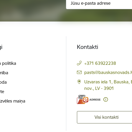
i
Kontakti
 politika
+371 63922238
E-pasts:
pasts@bauskasnovads.l
mība
Uzvaras iela 1, Bauska,
loda
nov., LV - 3901
te
izvēles maiņa
Visi kontakti