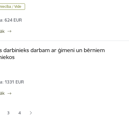
iecība / Vide
a:
624 EUR
rāk
is darbinieks darbam ar ģimeni un bērniem
iekos
a:
1331 EUR
rāk
ana
3
4
jā lapa
pa
Lapa
Lapa