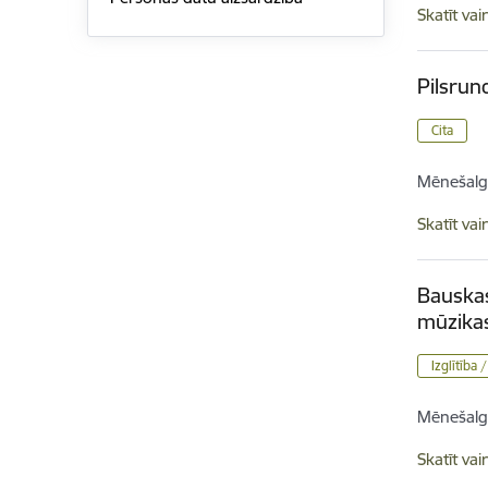
Skatīt vai
Pilsrun
Cita
Mēnešalg
Skatīt vai
Bauskas
mūzikas
Izglītība 
Mēnešalg
Skatīt vai