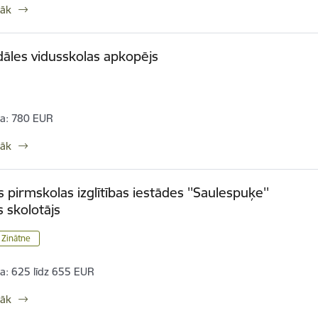
rāk
dāles vidusskolas apkopējs
a:
780 EUR
rāk
 pirmskolas izglītības iestādes ''Saulespuķe''
 skolotājs
/ Zinātne
a:
625 līdz 655 EUR
rāk