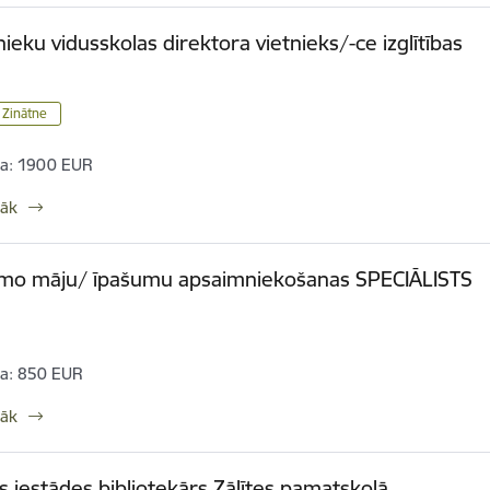
eku vidusskolas direktora vietnieks/-ce izglītības
/ Zinātne
a:
1900 EUR
rāk
amo māju/ īpašumu apsaimniekošanas SPECIĀLISTS
a:
850 EUR
rāk
bas iestādes bibliotekārs Zālītes pamatskolā