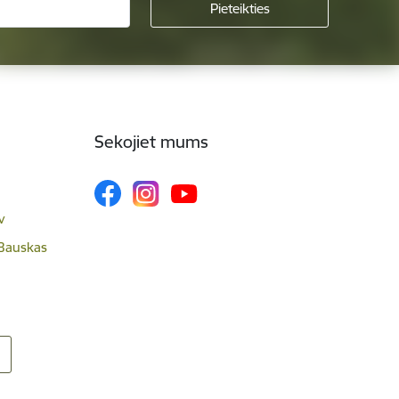
Sekojiet mums
v
 Bauskas