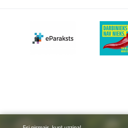
Esi pirmais, kurš uzzina!