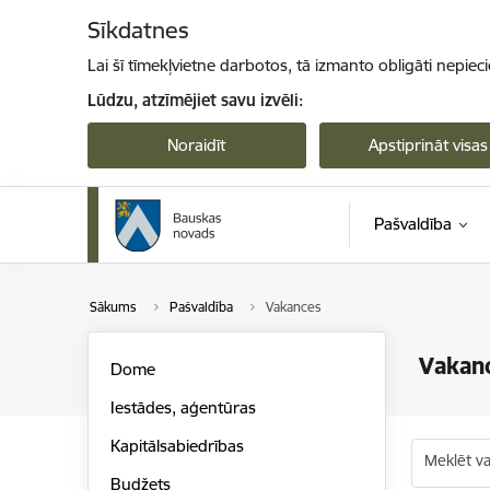
Pāriet uz lapas saturu
Sīkdatnes
Lai šī tīmekļvietne darbotos, tā izmanto obligāti nepiec
Lūdzu, atzīmējiet savu izvēli:
Noraidīt
Apstiprināt visas
Pašvaldība
Sākums
Pašvaldība
Vakances
Vakan
Dome
Iestādes, aģentūras
Kapitālsabiedrības
Meklēt v
Budžets