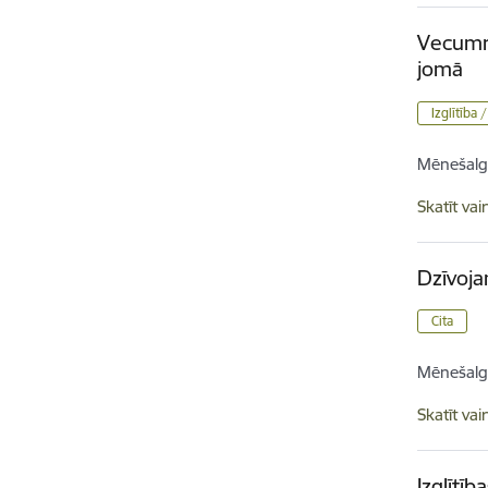
Vecumni
jomā
Izglītība 
Mēnešalg
Skatīt vai
Dzīvoj
Cita
Mēnešalg
Skatīt vai
Izglītī