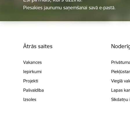
Piesakies jaunumu saņemšanai savā e-pastā.
Kājene
Ātrās saites
Noderīg
Vakances
Privātuma
Iepirkumi
Piekļūsta
Projekti
Vieglā va
Pašvaldība
Lapas kar
Izsoles
Sīkdatņu 