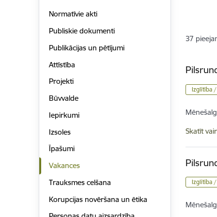
Normatīvie akti
Publiskie dokumenti
37
pieeja
Publikācijas un pētījumi
Attīstība
Pilsrun
Projekti
Izglītība 
Būvvalde
Mēnešalg
Iepirkumi
Skatīt vai
Izsoles
Īpašumi
Pilsrun
Vakances
Trauksmes celšana
Izglītība 
Korupcijas novēršana un ētika
Mēnešalg
Personas datu aizsardzība