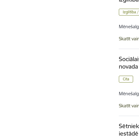
Izglītība 
Mēnešalg
Skatīt vai
Sociāla
novada 
Cita
Mēnešalg
Skatīt vai
Sētniek
iestādē