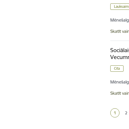
Lauksaimn
Mēnešalg
Skatīt vai
Sociāla
Vecumn
Cita
Mēnešalg
Skatīt vai
Lapoš
1
2
Pašreizē
La