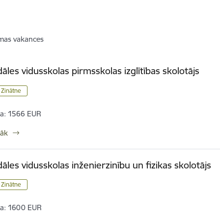
mas vakances
dāles vidusskolas pirmsskolas izglītības skolotājs
/ Zinātne
a:
1566 EUR
rāk
dāles vidusskolas inženierzinību un fizikas skolotājs
/ Zinātne
a:
1600 EUR