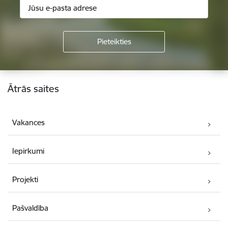
Kājene
Ātrās saites
Vakances
Iepirkumi
Projekti
Pašvaldība