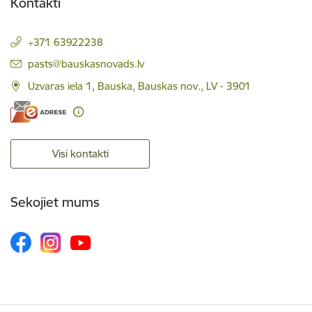
Kontakti
+371 63922238
E-pasts:
pasts@bauskasnovads.lv
Uzvaras iela 1, Bauska, Bauskas nov., LV - 3901
Visi kontakti
Sekojiet mums