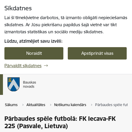
Pāriet uz lapas saturu
Sīkdatnes
Spied
lai meklētu
Enter
Lai šī tīmekļvietne darbotos, tā izmanto obligāti nepieciešamās
sīkdatnes. Ar Jūsu piekrišanu papildus šajā vietnē var tikt
izmantotas statistikas un sociālo mediju sīkdatnes.
Lūdzu, atzīmējiet savu izvēli:
Noraidīt
Apstiprināt visas
Pārvaldīt sīkdatnes
Sākums
Aktualitātes
Notikumu kalendārs
Pārbaudes spēle futbol
Pārbaudes spēle futbolā: FK Iecava-FK
225 (Pasvale, Lietuva)