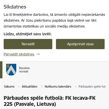
Pāriet uz lapas saturu
Sīkdatnes
Spied
lai meklētu
Enter
Lai šī tīmekļvietne darbotos, tā izmanto obligāti nepieciešamās
sīkdatnes. Ar Jūsu piekrišanu papildus šajā vietnē var tikt
izmantotas statistikas un sociālo mediju sīkdatnes.
Lūdzu, atzīmējiet savu izvēli:
Noraidīt
Apstiprināt visas
Pārvaldīt sīkdatnes
Sākums
Aktualitātes
Notikumu kalendārs
Pārbaudes spēle futbol
Pārbaudes spēle futbolā: FK Iecava-FK
225 (Pasvale, Lietuva)