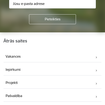
Kājene
Ātrās saites
Vakances
Iepirkumi
Projekti
Pašvaldība