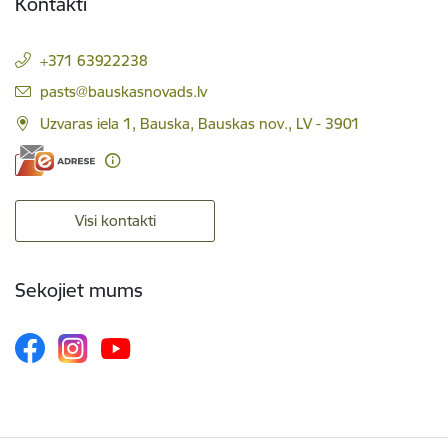
Kontakti
+371 63922238
E-pasts:
pasts@bauskasnovads.lv
Uzvaras iela 1, Bauska, Bauskas nov., LV - 3901
Visi kontakti
Sekojiet mums