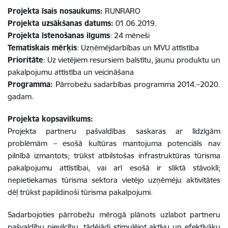
Projekta īsais nosaukums:
RUNRARO
Projekta uzsākšanas datums:
01.06.2019.
Projekta īstenošanas ilgums
: 24 mēneši
Tematiskais mērķis
: Uzņēmējdarbības un MVU attīstība
Prioritāte
: Uz vietējiem resursiem balstītu, jaunu produktu un
pakalpojumu attīstība un veicināšana
Programma:
Pārrobežu sadarbības programma 2014.–2020.
gadam.
Projekta kopsavilkums:
Projekta partneru pašvaldības saskaras ar līdzīgām
problēmām – esošā kultūras mantojuma potenciāls nav
pilnībā izmantots; trūkst atbilstošas infrastruktūras tūrisma
pakalpojumu attīstībai, vai arī esošā ir sliktā stāvoklī;
nepietiekamas tūrisma sektora vietējo uzņēmēju aktivitātes
dēļ trūkst papildinoši tūrisma pakalpojumi.
Sadarbojoties pārrobežu mērogā plānots uzlabot partneru
pašvaldību pievilcību, tādējādi stimulējot aktīvu un efektīvāku