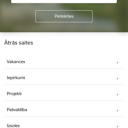
Kājene
Ātrās saites
Vakances
Iepirkumi
Projekti
Pašvaldība
Izsoles