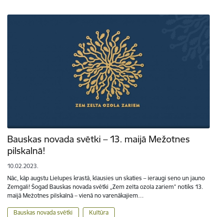
Bauskas novada svētki – 13. maijā Mežotnes
pilskalnā!
10.02.2023.
Nāc, kāp augstu Lielupes krastā, klausies un skaties – ieraugi seno un jauno
Zemgali! Šogad Bauskas novada svētki „Zem zelta ozola zariem” notiks 13.
maijā Mežotnes pilskalnā – vienā no varenākajiem…
Bauskas novada svētki
Kultūra