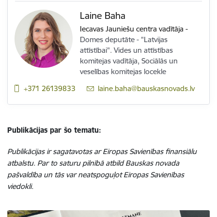
Laine Baha
Iecavas Jauniešu centra vadītāja
-
Domes deputāte - "Latvijas
attīstībai". Vides un attīstības
komitejas vadītāja, Sociālās un
veselības komitejas locekle
+371 26139833
E-pasts:
laine.baha@bauskasnovads.lv
Publikācijas par šo tematu:
Publikācijas ir sagatavotas ar Eiropas Savienības finansiālu
atbalstu. Par to saturu pilnībā atbild Bauskas novada
pašvaldība un tās var neatspoguļot Eiropas Savienības
viedokli.