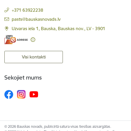
+371 63922238
E-pasts:
pasts@bauskasnovads.lv
Uzvaras iela 1, Bauska, Bauskas nov., LV - 3901
Visi kontakti
Sekojiet mums
© 2026 Bauskas novads, publicētā satura visas tiesības aizsargātas.