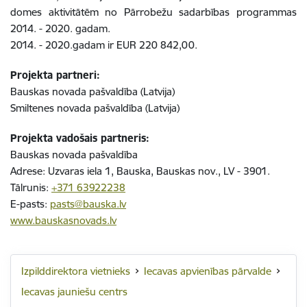
domes aktivitātēm no
Pārrobežu sadarbības programmas
2014. - 2020. gadam.
2014. - 2020.gadam ir EUR 220 842,00.
Projekta partneri:
Bauskas novada pašvaldība (Latvija)
Smiltenes novada pašvaldība (Latvija)
Projekta vadošais partneris:
Bauskas novada pašvaldība
Adrese: Uzvaras iela 1, Bauska, Bauskas nov., LV - 3901.
Tālrunis:
+371 63922238
E-pasts:
pasts@bauska.lv
www.bauskasnovads.lv
Izpilddirektora vietnieks
Iecavas apvienības pārvalde
Iecavas jauniešu centrs