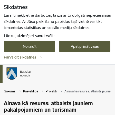
Pāriet uz lapas saturu
Sīkdatnes
Spied
lai meklētu
Enter
Lai šī tīmekļvietne darbotos, tā izmanto obligāti nepieciešamās
sīkdatnes. Ar Jūsu piekrišanu papildus šajā vietnē var tikt
izmantotas statistikas un sociālo mediju sīkdatnes.
Lūdzu, atzīmējiet savu izvēli:
Noraidīt
Apstiprināt visas
Pārvaldīt sīkdatnes
Sākums
Pašvaldība
Projekti
Ainava kā resurss: atbalsts jaunie
Ainava kā resurss: atbalsts jauniem
pakalpojumiem un tūrismam