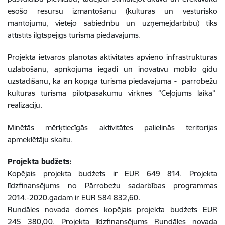
esošo resursu izmantošanu (kultūras un vēsturisko
mantojumu, vietējo sabiedrību un uzņēmējdarbību) tiks
attīstīts ilgtspējīgs tūrisma piedāvājums.
Projekta ietvaros plānotās aktivitātes apvieno infrastruktūras
uzlabošanu, aprīkojuma iegādi un inovatīvu mobilo gidu
uzstādīšanu, kā arī kopīgā tūrisma piedāvājuma - pārrobežu
kultūras tūrisma pilotpasākumu virknes “Ceļojums laikā”
realizāciju.
Minētās mērķtiecīgās aktivitātes palielinās teritorijas
apmeklētāju skaitu.
Projekta budžets:
Kopējais projekta budžets ir EUR 649 814. Projekta
līdzfinansējums no Pārrobežu sadarbības programmas
2014.-2020.gadam ir EUR 584 832,60.
Rundāles novada domes kopējais projekta budžets EUR
245 380,00. Projekta līdzfinansējums Rundāles novada