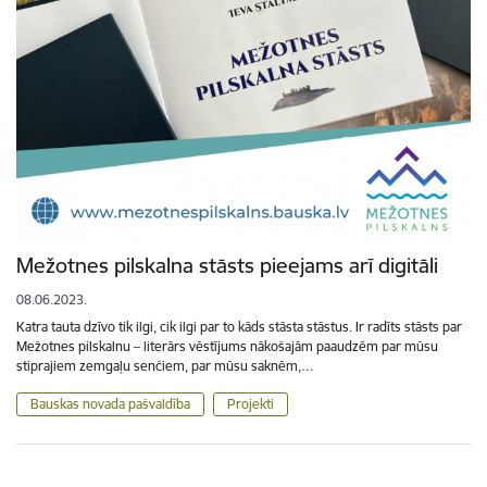
Mežotnes pilskalna stāsts pieejams arī digitāli
08.06.2023.
Katra tauta dzīvo tik ilgi, cik ilgi par to kāds stāsta stāstus. Ir radīts stāsts par
Mežotnes pilskalnu – literārs vēstījums nākošajām paaudzēm par mūsu
stiprajiem zemgaļu senčiem, par mūsu saknēm,…
Bauskas novada pašvaldība
Projekti