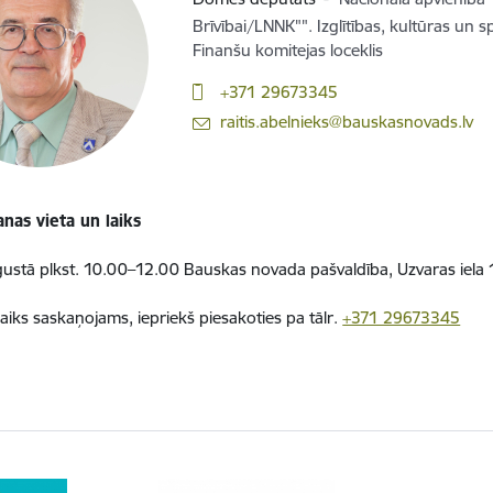
Brīvībai/LNNK"". Izglītības, kultūras un s
Finanšu komitejas loceklis
+371 29673345
E-pasts:
raitis.abelnieks@bauskasnovads.lv
nas vieta un laiks
gustā plkst. 10.00–12.00 Bauskas novada pašvaldība, Uzvaras iela
laiks saskaņojams, iepriekš piesakoties pa tālr.
+371 29673345