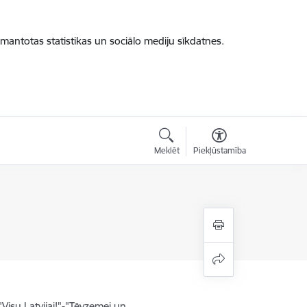
zmantotas statistikas un sociālo mediju sīkdatnes.
Meklēt
Piekļūstamība
Visu Latvijai!"-"Tēvzemei un