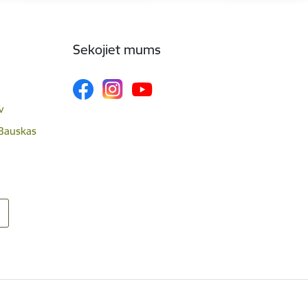
Sekojiet mums
v
 Bauskas