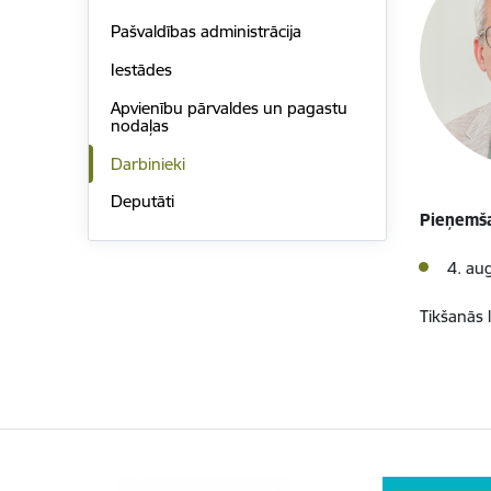
Pašvaldības administrācija
Iestādes
Apvienību pārvaldes un pagastu
nodaļas
Darbinieki
Deputāti
Pieņemša
4. au
Tikšanās 