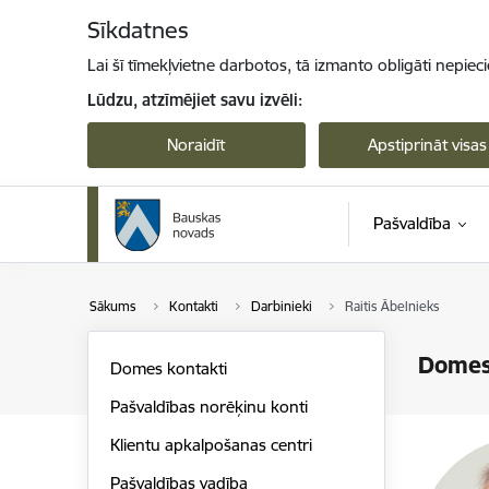
Pāriet uz lapas saturu
Sīkdatnes
Lai šī tīmekļvietne darbotos, tā izmanto obligāti nepiec
Lūdzu, atzīmējiet savu izvēli:
Noraidīt
Apstiprināt visas
Pašvaldība
Sākums
Kontakti
Darbinieki
Raitis Ābelnieks
Domes
Domes kontakti
Pašvaldības norēķinu konti
Klientu apkalpošanas centri
Pašvaldības vadība