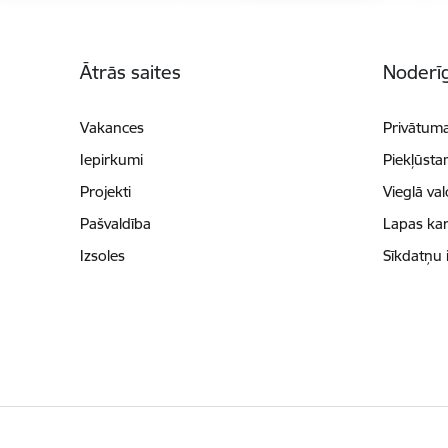
Kājene
Ātrās saites
Noderīg
Vakances
Privātuma
Iepirkumi
Piekļūsta
Projekti
Vieglā va
Pašvaldība
Lapas kar
Izsoles
Sīkdatņu 