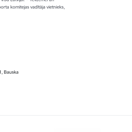
porta komitejas vadītāja vietnieks,
 1, Bauska