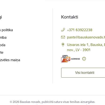
i
Kontakti
 politika
+371 63922238
E-pasts:
pasts@bauskasnovads.l
mība
Uzvaras iela 1, Bauska,
loda
nov., LV - 3901
te
izvēles maiņa
Visi kontakti
© 2026 Bauskas novads, publicētā satura visas tiesības aizsargātas.