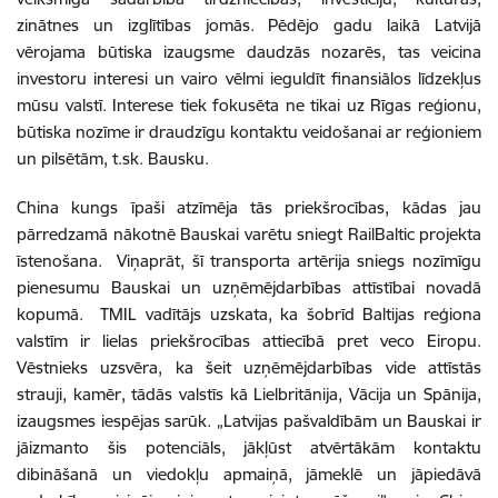
zinātnes un izglītības jomās. Pēdējo gadu laikā Latvijā
vērojama būtiska izaugsme daudzās nozarēs, tas veicina
investoru interesi un vairo vēlmi ieguldīt finansiālos līdzekļus
mūsu valstī. Interese tiek fokusēta ne tikai uz Rīgas reģionu,
būtiska nozīme ir draudzīgu kontaktu veidošanai ar reģioniem
un pilsētām, t.sk. Bausku.
China kungs īpaši atzīmēja tās priekšrocības, kādas jau
pārredzamā nākotnē Bauskai varētu sniegt RailBaltic projekta
īstenošana. Viņaprāt, šī transporta artērija sniegs nozīmīgu
pienesumu Bauskai un uzņēmējdarbības attīstībai novadā
kopumā. TMIL vadītājs uzskata, ka šobrīd Baltijas reģiona
valstīm ir lielas priekšrocības attiecībā pret veco Eiropu.
Vēstnieks uzsvēra, ka šeit uzņēmējdarbības vide attīstās
strauji, kamēr, tādās valstīs kā Lielbritānija, Vācija un Spānija,
izaugsmes iespējas sarūk. „Latvijas pašvaldībām un Bauskai ir
jāizmanto šis potenciāls, jākļūst atvērtākām kontaktu
dibināšanā un viedokļu apmaiņā, jāmeklē un jāpiedāvā