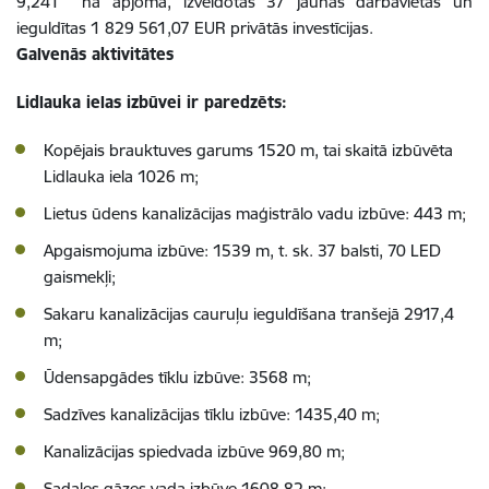
9,241 ha apjomā, izveidotas 37 jaunas darbavietas un
ieguldītas 1 829 561,07 EUR privātās investīcijas.
Galvenās aktivitātes
Lidlauka ielas izbūvei ir paredzēts:
Kopējais brauktuves garums 1520 m, tai skaitā izbūvēta
Lidlauka iela 1026 m;
Lietus ūdens kanalizācijas maģistrālo vadu izbūve: 443 m;
Apgaismojuma izbūve: 1539 m, t. sk. 37 balsti, 70 LED
gaismekļi;
Sakaru kanalizācijas cauruļu ieguldīšana tranšejā 2917,4
m;
Ūdensapgādes tīklu izbūve: 3568 m;
Sadzīves kanalizācijas tīklu izbūve: 1435,40 m;
Kanalizācijas spiedvada izbūve 969,80 m;
Sadales gāzes vada izbūve 1608.82 m;