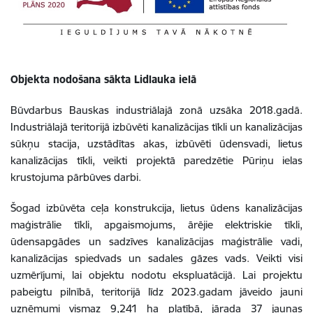
Objekta nodošana sākta Lidlauka ielā
Būvdarbus Bauskas industriālajā zonā uzsāka 2018.gadā.
Industriālajā teritorijā izbūvēti kanalizācijas tīkli un kanalizācijas
sūkņu stacija, uzstādītas akas, izbūvēti ūdensvadi, lietus
kanalizācijas tīkli, veikti projektā paredzētie Pūriņu ielas
krustojuma pārbūves darbi.
Šogad izbūvēta ceļa konstrukcija, lietus ūdens kanalizācijas
maģistrālie tīkli, apgaismojums, ārējie elektriskie tīkli,
ūdensapgādes un sadzīves kanalizācijas maģistrālie vadi,
kanalizācijas spiedvads un sadales gāzes vads. Veikti visi
uzmērījumi, lai objektu nodotu ekspluatācijā. Lai projektu
pabeigtu pilnībā, teritorijā līdz 2023.gadam jāveido jauni
uzņēmumi vismaz 9,241 ha platībā, jārada 37 jaunas