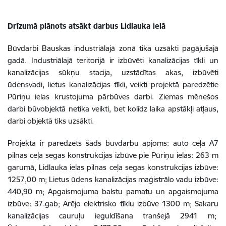
Drīzumā plānots atsākt darbus Lidlauka ielā
Būvdarbi Bauskas industriālajā zonā tika uzsākti pagājušajā
gadā. Industriālajā teritorijā ir izbūvēti kanalizācijas tīkli un
kanalizācijas sūkņu stacija, uzstādītas akas, izbūvēti
ūdensvadi, lietus kanalizācijas tīkli, veikti projektā paredzētie
Pūriņu ielas krustojuma pārbūves darbi. Ziemas mēnešos
darbi būvobjektā netika veikti, bet kolīdz laika apstākļi atļaus,
darbi objektā tiks uzsākti.
Projektā ir paredzēts šāds būvdarbu apjoms: auto ceļa A7
pilnas ceļa segas konstrukcijas izbūve pie Pūriņu ielas: 263 m
garumā, Lidlauka ielas pilnas ceļa segas konstrukcijas izbūve:
1257,00 m; Lietus ūdens kanalizācijas maģistrālo vadu izbūve:
440,90 m; Apgaismojuma balstu pamatu un apgaismojuma
izbūve: 37.gab; Ārējo elektrisko tīklu izbūve 1300 m; Sakaru
kanalizācijas cauruļu ieguldīšana tranšejā 2941 m;