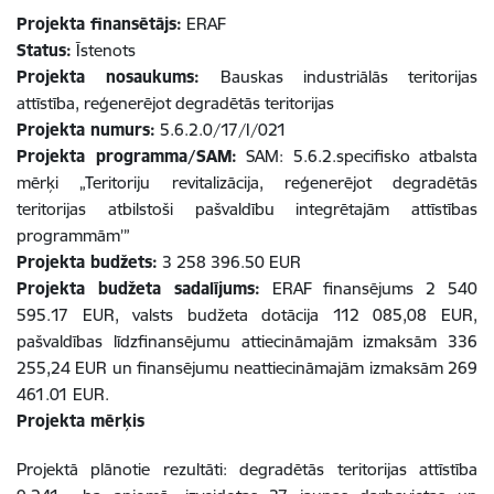
Projekta finansētājs:
ERAF
Status:
Īstenots
Projekta nosaukums:
Bauskas industriālās teritorijas
attīstība, reģenerējot degradētās teritorijas
Projekta numurs:
5.6.2.0/17/I/021
Projekta programma/SAM:
SAM: 5.6.2.specifisko atbalsta
mērķi „Teritoriju revitalizācija, reģenerējot degradētās
teritorijas atbilstoši pašvaldību integrētajām attīstības
programmām’”
Projekta budžets:
3 258 396.50 EUR
Projekta budžeta sadalījums:
ERAF finansējums 2 540
595.17 EUR, valsts budžeta dotācija 112 085,08 EUR,
pašvaldības līdzfinansējumu attiecināmajām izmaksām 336
255,24 EUR un finansējumu neattiecināmajām izmaksām 269
461.01 EUR.
Projekta mērķis
Projektā plānotie rezultāti: degradētās teritorijas attīstība