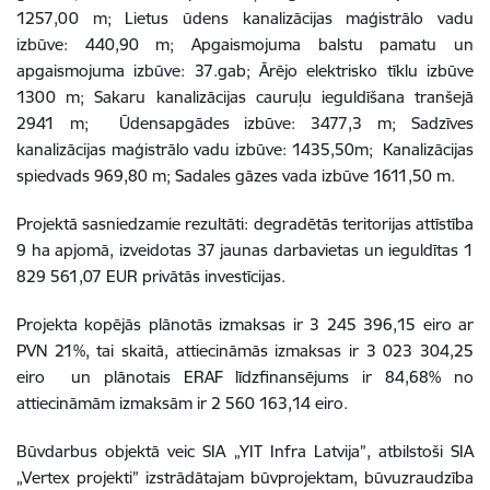
1257,00 m; Lietus ūdens kanalizācijas maģistrālo vadu
izbūve: 440,90 m; Apgaismojuma balstu pamatu un
apgaismojuma izbūve: 37.gab; Ārējo elektrisko tīklu izbūve
1300 m; Sakaru kanalizācijas cauruļu ieguldīšana tranšejā
2941 m; Ūdensapgādes izbūve: 3477,3 m; Sadzīves
kanalizācijas maģistrālo vadu izbūve: 1435,50m; Kanalizācijas
spiedvads 969,80 m; Sadales gāzes vada izbūve 1611,50 m.
Projektā sasniedzamie rezultāti: degradētās teritorijas attīstība
9 ha apjomā, izveidotas 37 jaunas darbavietas un ieguldītas 1
829 561,07 EUR privātās investīcijas.
Projekta kopējās plānotās izmaksas ir 3 245 396,15 eiro ar
PVN 21%, tai skaitā, attiecināmās izmaksas ir 3 023 304,25
eiro un plānotais ERAF līdzfinansējums ir 84,68% no
attiecināmām izmaksām ir 2 560 163,14 eiro.
Būvdarbus objektā veic SIA „YIT Infra Latvija”, atbilstoši SIA
„Vertex projekti” izstrādātajam būvprojektam, būvuzraudzība