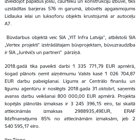
izveidojot papildus joslu, caurteku un konstrukciju izbūve, tiks
uzstādītas barjeras 576 m garumā, izbūvēts apgaismojums
Lidlauka ielai un luksoforu objekts krustojumā ar autoceļu
A7.
Būvdarbus objektā veic SIA „YIT Infra Latvija”, atbilstoši SIA
„Vertex projekti” izstrādātajam būvprojektam, būvuzraudzība
ir SIA „Jurēvičs un partneri” pārziņā.
2018.gadā tika paveikti darbi 1 335 771,79 EUR apmērā,
šogad plānots ņemt aizņēmumu Valsts kasē 1 026 704,87
EUR darbu pabeigšanai. Līgums ar Centrālo finanšu un
līgumu aģentūru ir noslēgts 2018.gada 31.oktobrī, saņemts
avanss darbu veikšanai 800 000,00 EUR apmērā. Projekta
kopējās plānotās izmaksas ir 3 245 396,15 eiro, tai skaitā
attiecināmās izmaksas 2988935,49EUR, ERAF
līdzfinansējums 85% no attiecināmām izmaksām, jeb 2
540 595,17 eiro.
Ilze Tijone,