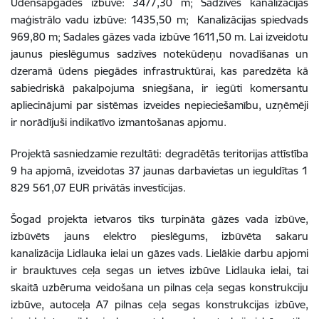
Ūdensapgādes izbūve: 3477,30 m; Sadzīves kanalizācijas
maģistrālo vadu izbūve: 1435,50 m; Kanalizācijas spiedvads
969,80 m; Sadales gāzes vada izbūve 1611,50 m. Lai izveidotu
jaunus pieslēgumus sadzīves notekūdeņu novadīšanas un
dzeramā ūdens piegādes infrastruktūrai, kas paredzēta kā
sabiedriskā pakalpojuma sniegšana, ir iegūti komersantu
apliecinājumi par sistēmas izveides nepieciešamību, uzņēmēji
ir norādījuši indikatīvo izmantošanas apjomu.
Projektā sasniedzamie rezultāti: degradētās teritorijas attīstība
9 ha apjomā, izveidotas 37 jaunas darbavietas un ieguldītas 1
829 561,07 EUR privātās investīcijas.
Šogad projekta ietvaros tiks turpināta gāzes vada izbūve,
izbūvēts jauns elektro pieslēgums, izbūvēta sakaru
kanalizācija Lidlauka ielai un gāzes vads. Lielākie darbu apjomi
ir brauktuves ceļa segas un ietves izbūve Lidlauka ielai, tai
skaitā uzbēruma veidošana un pilnas ceļa segas konstrukciju
izbūve, autoceļa A7 pilnas ceļa segas konstrukcijas izbūve,