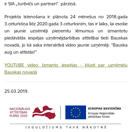
ir SIA „Jurēvičs un partneri” pārziņā.
Projekta īstenošana ir plānota 24 mēnešus no 2018.gada
3.ceturkšņa līdz 2020.gada 3.ceturksnim, tas ir laiks, lai esošie
un jaunie uzņēmēji pieņemtu lēmumus un izmantotu
piedāvātās iespējas uzņēmējdarbības attīstībai tieši Bauskas
novadā, jo kā saka interaktīvā video jaunie uzņēmēji: “Bauska
aug un attīstās!”
YOUTUBE video: Izmanto iespējas - kļūsti par uzņēmēju
Bauskas novadā
25.03.2019.