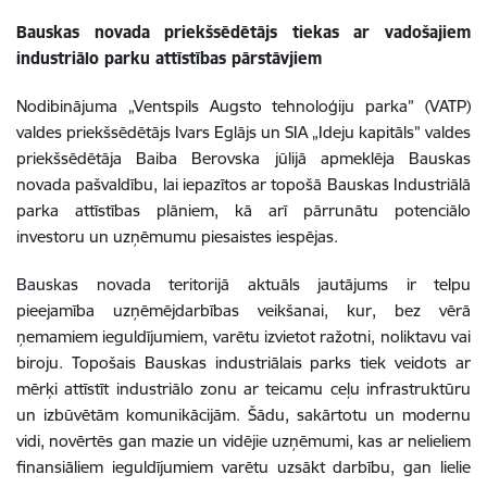
Bauskas novada priekšsēdētājs tiekas ar vadošajiem
industriālo parku attīstības pārstāvjiem
Nodibinājuma „Ventspils Augsto tehnoloģiju parka” (VATP)
valdes priekšsēdētājs Ivars Eglājs un SIA „Ideju kapitāls” valdes
priekšsēdētāja Baiba Berovska jūlijā apmeklēja Bauskas
novada pašvaldību, lai iepazītos ar topošā Bauskas Industriālā
parka attīstības plāniem, kā arī pārrunātu potenciālo
investoru un uzņēmumu piesaistes iespējas.
Bauskas novada teritorijā aktuāls jautājums ir telpu
pieejamība uzņēmējdarbības veikšanai, kur, bez vērā
ņemamiem ieguldījumiem, varētu izvietot ražotni, noliktavu vai
biroju. Topošais Bauskas industriālais parks tiek veidots ar
mērķi attīstīt industriālo zonu ar teicamu ceļu infrastruktūru
un izbūvētām komunikācijām. Šādu, sakārtotu un modernu
vidi, novērtēs gan mazie un vidējie uzņēmumi, kas ar nelieliem
finansiāliem ieguldījumiem varētu uzsākt darbību, gan lielie