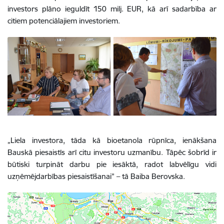
investors plāno ieguldīt 150 milj. EUR, kā arī sadarbība ar
citiem potenciālajiem investoriem.
„Liela investora, tāda kā bioetanola rūpnīca, ienākšana
Bauskā piesaistīs arī citu investoru uzmanību. Tāpēc šobrīd ir
būtiski turpināt darbu pie iesāktā, radot labvēlīgu vidi
uzņēmējdarbības piesaistīšanai” – tā Baiba Berovska.