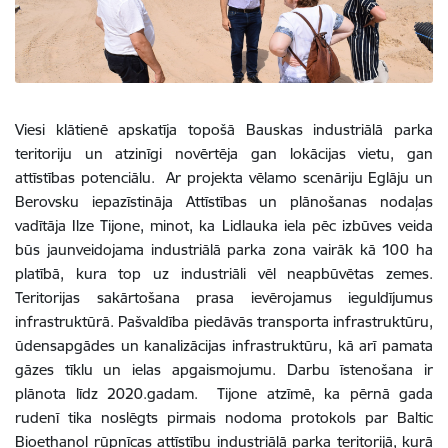
Viesi klātienē apskatīja topošā Bauskas industriālā parka
teritoriju un atzinīgi novērtēja gan lokācijas vietu, gan
attīstības potenciālu. Ar projekta vēlamo scenāriju Eglāju un
Berovsku iepazīstināja Attīstības un plānošanas nodaļas
vadītāja Ilze Tijone, minot, ka Lidlauka iela pēc izbūves veida
būs jaunveidojama industriālā parka zona vairāk kā 100 ha
platībā, kura top uz industriāli vēl neapbūvētas zemes.
Teritorijas sakārtošana prasa ievērojamus ieguldījumus
infrastruktūrā. Pašvaldība piedāvās transporta infrastruktūru,
ūdensapgādes un kanalizācijas infrastruktūru, kā arī pamata
gāzes tīklu un ielas apgaismojumu. Darbu īstenošana ir
plānota līdz 2020.gadam. Tijone atzīmē, ka pērnā gada
rudenī tika noslēgts pirmais nodoma protokols par Baltic
Bioethanol rūpnīcas attīstību industriālā parka teritorijā, kurā