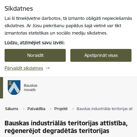
Pāriet uz lapas saturu
Sīkdatnes
Spied
lai meklētu
Enter
Lai šī tīmekļvietne darbotos, tā izmanto obligāti nepieciešamās
sīkdatnes. Ar Jūsu piekrišanu papildus šajā vietnē var tikt
izmantotas statistikas un sociālo mediju sīkdatnes.
Lūdzu, atzīmējiet savu izvēli:
Noraidīt
Apstiprināt visas
Pārvaldīt sīkdatnes
Sākums
Pašvaldība
Projekti
Bauskas industriālās teritorijas attī
Bauskas industriālās teritorijas attīstība,
reģenerējot degradētās teritorijas