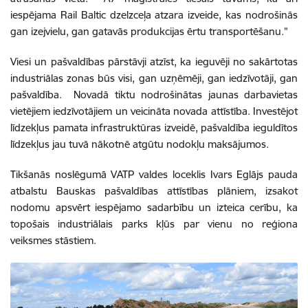
iespējama Rail Baltic dzelzceļa atzara izveide, kas nodrošinās
gan izejvielu, gan gatavās produkcijas ērtu transportēšanu.”
Viesi un pašvaldības pārstāvji atzīst, ka ieguvēji no sakārtotas
industriālas zonas būs visi, gan uzņēmēji, gan iedzīvotāji, gan
pašvaldība. Novadā tiktu nodrošinātas jaunas darbavietas
vietējiem iedzīvotājiem un veicināta novada attīstība. Investējot
līdzekļus pamata infrastruktūras izveidē, pašvaldība ieguldītos
līdzekļus jau tuvā nākotnē atgūtu nodokļu maksājumos.
Tikšanās noslēgumā VATP valdes loceklis Ivars Eglājs pauda
atbalstu Bauskas pašvaldības attīstības plāniem, izsakot
nodomu apsvērt iespējamo sadarbību un izteica cerību, ka
topošais industriālais parks kļūs par vienu no reģiona
veiksmes stāstiem.