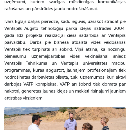
uzņēmumi, kuriem svarīgas mūsdienīgas komunikācijas
ražošanas un pārstrādes jaudu nodrošināšanai.
Ivars Eglājs dalījās pieredzē, kādu ieguvis, uzsākot strādāt pie
Ventspils Augsto tehnoloģiju parka idejas izstrādes 2004.
gadā līdz projekta realizācijai ciešā sadarbībā ar Ventspils
pašvaldību. Darbs pie biznesa atbalsta vides veidošanas
Ventspilī tiek turpināts arī šobrīd. Viņš atzina, ka nozīmīgu
pienesumu uzņēmējdarbības vides veicināšanai sniedz
Ventspils Tehnikuma un Ventspils universitātes mācību
programmas, kuras apgūstot, jaunajiem profesionāļiem tiek
nodrošinātas darbavietas pilsētā, t.sk. uzņēmumos, kuri aktīvi
darbojas VATP kompleksā. VATP arī šobrīd tiek domāts par
nākotni, ģenerētas jaunas idejas un meklēti risinājumi jauniem
attīstības virzieniem.