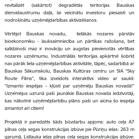
revitalizēt (sakārtot) degradētās teritorijas Bauskas
dienvidaustrumu daļā, lai veicinātu investoru piesaisti un
nodrošinātu uzņēmējdarbības aktivizēšanos.
Vērtējot Bauskas novadu, lielākās nozares pārstāv
bioekonomiku - lauksaimniecība un pārtikas ražošana, bet
salīdzinoši maz ir inovāciju un augstas pievienotās vērtības
nozares uzņēmumu. Industriālās teritorijas apkārtnē šobrīd
nav pārāk liela uzņēmējdarbības aktivitāte, tāpēc, sadarbībā ar
Bauskas Sākumskolu, Bauskas Kultūras centru un SIA “Sky
Route Films”, tika izveidots interaktīvs video ar saukli:
“Izmanto iespējas – kļūsti par uzņēmēju Bauskas novadā!”
Uzņēmējus uzrunā paši jaunākie Bauskas novada iedzīvotāji,
kas nākotnē uzņēmējdarbību plāno paši un aicina šo iespēja
izmantot arī citiem!
Projektā ir paredzēts šāds būvdarbu apjoms: auto ceļa A7
pilnas ceļa segas konstrukcijas izbūve pie Pūriņu ielas: 263 m
garumā, Lidlauka ielas pilnas ceļa segas konstrukcijas izbūve: