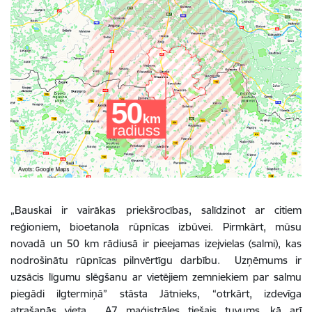
„Bauskai ir vairākas priekšrocības, salīdzinot ar citiem
reģioniem, bioetanola rūpnīcas izbūvei. Pirmkārt, mūsu
novadā un 50 km rādiusā ir pieejamas izejvielas (salmi), kas
nodrošinātu rūpnīcas pilnvērtīgu darbību. Uzņēmums ir
uzsācis līgumu slēgšanu ar vietējiem zemniekiem par salmu
piegādi ilgtermiņā” stāsta Jātnieks, “otrkārt, izdevīga
atrašanās vieta. A7 maģistrāles tiešais tuvums, kā arī