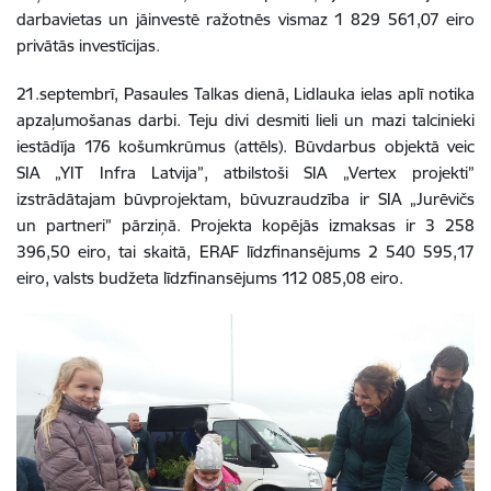
darbavietas un jāinvestē ražotnēs vismaz 1 829 561,07 eiro
privātās investīcijas.
21.septembrī, Pasaules Talkas dienā, Lidlauka ielas aplī notika
apzaļumošanas darbi. Teju divi desmiti lieli un mazi talcinieki
iestādīja 176 košumkrūmus (attēls). Būvdarbus objektā veic
SIA „YIT Infra Latvija”, atbilstoši SIA „Vertex projekti”
izstrādātajam būvprojektam, būvuzraudzība ir SIA „Jurēvičs
un partneri” pārziņā. Projekta kopējās izmaksas ir 3 258
396,50 eiro, tai skaitā, ERAF līdzfinansējums 2 540 595,17
eiro, valsts budžeta līdzfinansējums 112 085,08 eiro.