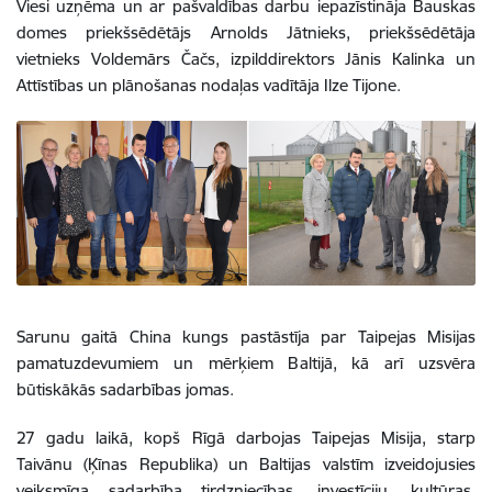
Viesi uzņēma un ar pašvaldības darbu iepazīstināja Bauskas
domes priekšsēdētājs Arnolds Jātnieks, priekšsēdētāja
vietnieks Voldemārs Čačs, izpilddirektors Jānis Kalinka un
Attīstības un plānošanas nodaļas vadītāja Ilze Tijone.
Sarunu gaitā China kungs pastāstīja par Taipejas Misijas
pamatuzdevumiem un mērķiem Baltijā, kā arī uzsvēra
būtiskākās sadarbības jomas.
27 gadu laikā, kopš Rīgā darbojas Taipejas Misija, starp
Taivānu (Ķīnas Republika) un Baltijas valstīm izveidojusies
veiksmīga sadarbība tirdzniecības, investīciju, kultūras,