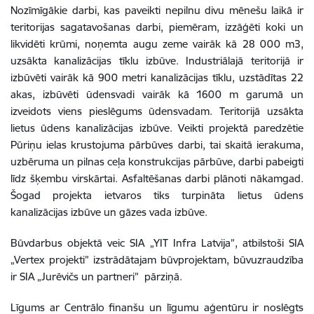
Nozīmīgākie darbi, kas paveikti nepilnu divu mēnešu laikā ir
teritorijas sagatavošanas darbi, piemēram, izzāģēti koki un
likvidēti krūmi, noņemta augu zeme vairāk kā 28 000 m3,
uzsākta kanalizācijas tīklu izbūve. Industriālajā teritorijā ir
izbūvēti vairāk kā 900 metri kanalizācijas tīklu, uzstādītas 22
akas, izbūvēti ūdensvadi vairāk kā 1600 m garumā un
izveidots viens pieslēgums ūdensvadam. Teritorijā uzsākta
lietus ūdens kanalizācijas izbūve. Veikti projektā paredzētie
Pūriņu ielas krustojuma pārbūves darbi, tai skaitā ierakuma,
uzbēruma un pilnas ceļa konstrukcijas pārbūve, darbi pabeigti
līdz šķembu virskārtai. Asfaltēšanas darbi plānoti nākamgad.
Šogad projekta ietvaros tiks turpināta lietus ūdens
kanalizācijas izbūve un gāzes vada izbūve.
Būvdarbus objektā veic SIA „YIT Infra Latvija”, atbilstoši SIA
„Vertex projekti” izstrādātajam būvprojektam, būvuzraudzība
ir SIA „Jurēvičs un partneri” pārziņā.
Līgums ar Centrālo finanšu un līgumu aģentūru ir noslēgts