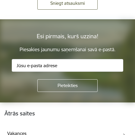
Sniegt atsauksmi
Esi pirmais, kurš uzzina!
Piesakies jaunumu saņemšanai savā e-pastā.
Kājene
Ātrās saites
Vakances