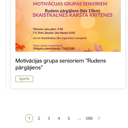
Motivācijas grupa senioriem "Rudens
pārgājiens"
Sports
Lapošana
…
1
2
3
4
5
588
Pašreizējā lapa
Lapa
Lapa
Lapa
Lapa