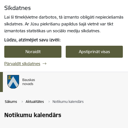
Pāriet uz lapas saturu
Sīkdatnes
Spied
lai meklētu
Enter
Lai šī tīmekļvietne darbotos, tā izmanto obligāti nepieciešamās
sīkdatnes. Ar Jūsu piekrišanu papildus šajā vietnē var tikt
izmantotas statistikas un sociālo mediju sīkdatnes.
Lūdzu, atzīmējiet savu izvēli:
Noraidīt
Apstiprināt visas
Pārvaldīt sīkdatnes
Sākums
Aktualitātes
Notikumu kalendārs
Notikumu kalendārs