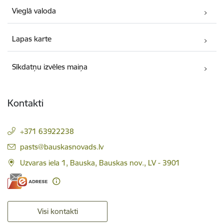
Vieglā valoda
Lapas karte
Sīkdatņu izvēles maiņa
Kontakti
+371 63922238
E-pasts:
pasts@bauskasnovads.lv
Uzvaras iela 1, Bauska, Bauskas nov., LV - 3901
Visi kontakti