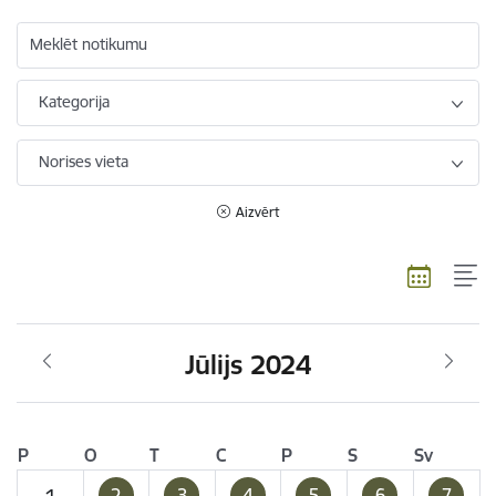
Meklēt notikumu
Kategorija
Norises vieta
Aizvērt
Jūlijs 2024
P
O
T
C
P
S
Sv
2
3
4
5
6
7
1