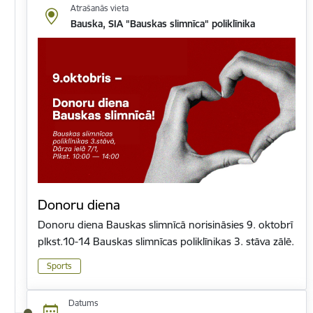
Atrašanās vieta
Bauska, SIA "Bauskas slimnīca" poliklīnika
Donoru diena
Donoru diena Bauskas slimnīcā norisināsies 9. oktobrī
plkst.10-14 Bauskas slimnīcas poliklīnikas 3. stāva zālē.
Sports
Datums